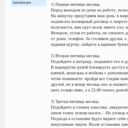
Administrator
1) Первая пятница месяца.
Перед выходом из дома на работу, поло
На минутку представим ваш день: в мар
подписать всемирный договор о запрете
получается, вам орут возле левого уха, 
Вечером, устав от работы, не спешите д
от дома, телефон. За столиком друзья, а
надевая куртку, найдете в кармане бумаж
2) Вторая пятница месяца.
Подойдите к матрацу, подымите его и д
В маршрутке рукой блокируете доступ к
ключей, кошелька и мобилы с дополнение
четко понимаете: пройдя все стадии пья
друзей, но в конце месяца оно ж окажетс
пить только пиво, а к 22-00 топать домой
3) Третья пятница месяца.
Подойдите к томику классика, аккуратн
зачем тонну зелени носить... Но уговор 
Подходя к остановке будто видите себя 
напуганным лицом. Возле остановки зам