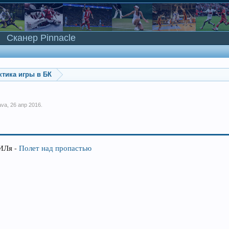
Сканер Pinnacle
ктика игры в БК
ava
,
26 апр 2016
.
СИЛя -
Полет над пропастью