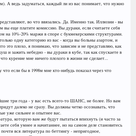
ом). А ведь задуматься, каждый ли из вас понимает, что нужно
редставляют, во что ввязались. Да. Именно так. Иллюзии - вы
ом вы еще платите комиссию. Вы дураки, если считаете себя
дом на 10%-20% маржи в споре с букмекерскими структурами.
олько одну категорию из вас - когда вы больны азартом, и
 что это плохо, я понимаю, что зависим и не представляю, как
уш и зажить небедно - вы дураки в кубе, так как спускаете в
что курение мне ничего плохого в жизни не сделает...
 что если бы в 1998м мне кто-нибудь показал через что
айшие три года - у вас есть всего-то ШАНС, не более. Но вам
придут далеко не сразу. Вы должны четко осознавать, что
ые уже сильнее и опытнее вас.
атура, которую вам же будут пытаться впихнуть (и часто за
аете себя умнее и начитаннее, но на самом деле становитесь
 почти вся литература по беттингу - непригодное,