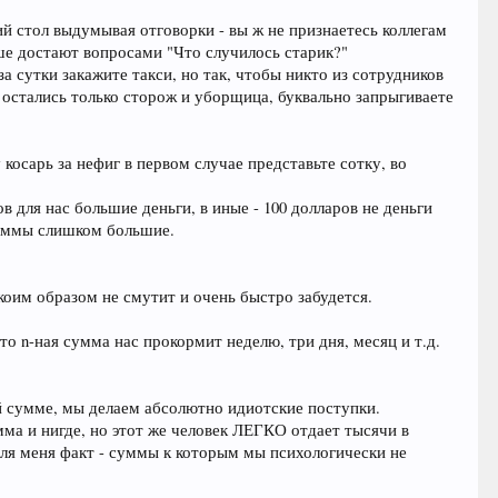
ий стол выдумывая отговорки - вы ж не признаетесь коллегам
ьше достают вопросами "Что случилось старик?"
а сутки закажите такси, но так, чтобы никто из сотрудников
 остались только сторож и уборщица, буквально запрыгиваете
 косарь за нефиг в первом случае представьте сотку, во
в для нас большие деньги, в иные - 100 долларов не деньги
суммы слишком большие.
коим образом не смутит и очень быстро забудется.
о n-ная сумма нас прокормит неделю, три дня, месяц и т.д.
ой сумме, мы делаем абсолютно идиотские поступки.
мма и нигде, но этот же человек ЛЕГКО отдает тысячи в
Для меня факт - суммы к которым мы психологически не