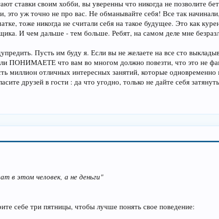
тают ставки своим хобби, вы уверенны что никогда не позволите бе
, это уж точно не про вас. Не обманывайте себя! Все так начинали
атке, тоже никогда не считали себя на такое будущее. Это как куре
щика. И чем дальше - тем больше. Ребят, на самом деле мне безраз
упредить. Пусть им буду я. Если вы не желаете на все сто выкладыв
 если ПОНИМАЕТЕ что вам во многом должно повезти, что это не фа
есть миллион отличных интересных занятий, которые одновременно н
асите друзей в гости : да что угодно, только не дайте себя затянут
ат в этом человек, а не деньги"
ите себе три пятницы, чтобы лучше понять свое поведение: