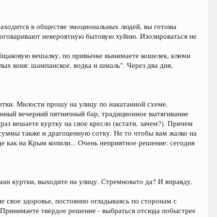
находится в обществе эмоциональных людей, вы готовы
с оговаривают невероятную бытовую хуйню. Изолироваться не
 общаковую вешалку, по привычке вынимаете кошелек, ключи
елых коня: шампанское, водка и шмаль". Через два дня,
ртки. Милости прошу на улицу по накатанной схеме.
ионный вечерний пятничный бар, традиционное вытягивание
аз вешаете куртку на свое кресло (кстати, зачем?). Причем
 суммы также и драгоценную сотку. Не то чтобы вам жалко на
оде как на Крым копили... Очень неприятное решение: сегодня
ман куртки, выходите на улицу. Стремновато да? И вправду,
не свое здоровье, постоянно огладываясь по сторонам с
. Принимаете твердое решение - выбраться отсюда побыстрее