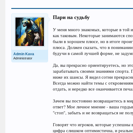
Пари на судьбу
У меня много знакомых, которые в той 
как таковым. Некоторые занимаются спор
были в хорошем плюсе, но в итоге прои
плюса. Должен сказать, что в понимании
будучи в самой лучшей форме, не задум
Admin Kava
Administrator
Да, вы прекрасно ориентируетесь, но эт
зарабатывать своими знаниями спорта. 
ниже их шансы. Я видел сотни прекрасн
Всегда можно найти темы с откровениями
отдать, и нередко все оканчивается печ
Зачем вы постоянно возвращаетесь в мир
ответ? Мое личное мнение - ваша гордын
"стоп", забыть и не возвращаться не пол
Говорят что игроков, которые успешны в
цифра слишком оптимистична, и реально