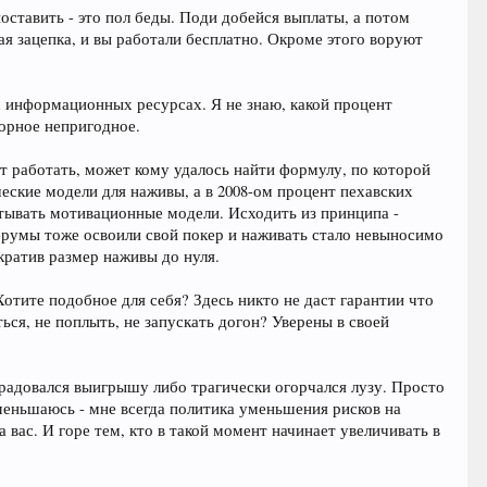
поставить - это пол беды. Поди добейся выплаты, а потом
ая зацепка, и вы работали бесплатно. Окроме этого воруют
х информационных ресурсах. Я не знаю, какой процент
орное непригодное.
 работать, может кому удалось найти формулу, по которой
ические модели для наживы, а в 2008-ом процент пехавских
атывать мотивационные модели. Исходить из принципа -
ер-румы тоже освоили свой покер и наживать стало невыносимо
ократив размер наживы до нуля.
отите подобное для себя? Здесь никто не даст гарантии что
ься, не поплыть, не запускать догон? Уверены в своей
е радовался выигрышу либо трагически огорчался лузу. Просто
 уменьшаюсь - мне всегда политика уменьшения рисков на
вас. И горе тем, кто в такой момент начинает увеличивать в