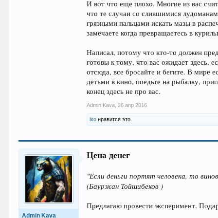
И вот что еще плохо. Многие из вас счи
что те случаи со слившимися лудоманами
грязными пальцами искать мазы в распеч
замечаете когда превращаетесь в куриль
Написал, потому что кто-то должен пред
готовы к тому, что вас ожидает здесь,
отсюда, все бросайте и бегите. В мире 
детьми в кино, поедьте на рыбалку, пригл
конец здесь не про вас.
Admin Kava
,
26 апр 2016
ixo
нравится это.
Цена денег
"Если деньги портят человека, то винов
(Бауржан Тойшибеков )
Предлагаю провести эксперимент. Подар
Admin Kava