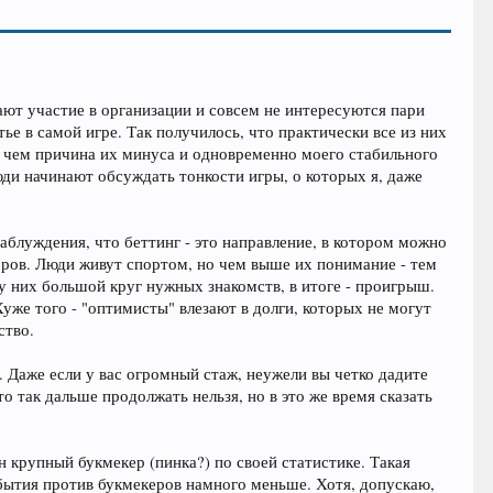
ют участие в организации и совсем не интересуются пари
е в самой игре. Так получилось, что практически все из них
в чем причина их минуса и одновременно моего стабильного
юди начинают обсуждать тонкости игры, о которых я, даже
аблуждения, что беттинг - это направление, в котором можно
ров. Люди живут спортом, но чем выше их понимание - тем
у них большой круг нужных знакомств, в итоге - проигрыш.
Хуже того - "оптимисты" влезают в долги, которых не могут
ство.
. Даже если у вас огромный стаж, неужели вы четко дадите
о так дальше продолжать нельзя, но в это же время сказать
н крупный букмекер (пинка?) по своей статистике. Такая
обытия против букмекеров намного меньше. Хотя, допускаю,