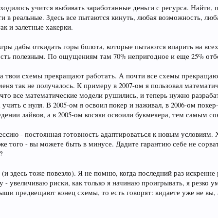
иходилось учится выбивать заработанные деньги с ресурса. Найти, 
и в реальные. Здесь все пытаются кинуть, любая возможность, люб
так и залетные хакерки.
ьтры дабы откидать горы болота, которые пытаются впарить на все
есть полезным. По ощущениям там 70% непригодное и еще 25% отб
а твои схемы прекращают работать. А почти все схемы прекращают
у меня так не получалось. К примеру в 2007-ом я пользовал математ
 что все математические модели рушились, и теперь нужно разраб
учить с нуля. В 2005-ом я освоил покер и наживал, в 2006-ом пок
ведении лайвов, а в 2005-ом косяки освоили букмекера, тем самым с
ссию - постоянная готовность адаптироваться к новым условиям. Х
е того - вы можете быть в минусе. Дадите гарантию себе не сорват
?
й (и здесь тоже повезло). Я не помню, когда последний раз искренн
гру - увеличиваю риски, как только я начинаю проигрывать, я резко
и предвещают конец схемы, то есть говорят: кидаете уже не вы, а 