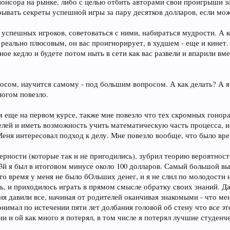
понсора на рынке, либо с целью отбить авторами свои проигрыши за
рывать секреты успешной игры за пару десятков долларов, если м
 успешных игроков, советоваться с ними, набираться мудрости. А 
 реально плюсовым, он вас проигнорирует, в худшем - еще и кинет. 
ое кедло и будете потом ныть в сети как вас развели и впарили вм
осом, научится самому - под большим вопросом. А как делать? А я
ногом повезло.
 еще на первом курсе, также мне повезло что тех скромных гонора
елей и иметь возможность учить математическую часть процесса, ис
 Меня интересовал подход к делу. Мне повезло вообще, что было вре
ерности (которые так и не пригодились), зубрил теорию вероятнос
003й я был в итоговом минусе около 100 долларов. Самый большой 
 то время у меня не было бОльших денег, и я не слил по молодости н
ь, и приходилось играть в прямом смысле обратку своих знаний. Д
я давили все, начиная от родителей оканчивая знакомыми - что мен
понимал по истечении пяти лет долбания головой об стену что все э
 и ой как много я потерял, в том числе я потерял лучшие студенче