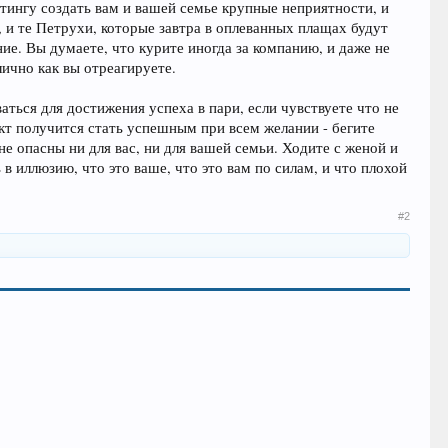
ттингу создать вам и вашей семье крупные неприятности, и
, и те Петрухи, которые завтра в оплеванных плащах будут
ние. Вы думаете, что курите иногда за компанию, и даже не
лично как вы отреагируете.
аться для достижения успеха в пари, если чувствуете что не
кт получится стать успешным при всем желании - бегите
е опасны ни для вас, ни для вашей семьи. Ходите с женой и
ь в иллюзию, что это ваше, что это вам по силам, и что плохой
#2