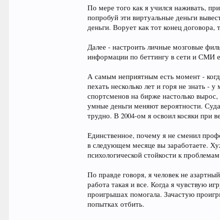
По мере того как я учился наживать, пр
попробуй эти виртуальные деньги вывест
деньги. Ворует как тот конец договора, 
Далее - настроить личные мозговые фил
информации по беттингу в сети и СМИ 
А самым неприятным есть момент - когд
пехать несколько лет и горя не знать - 
спортсменов на бирже настолько вырос,
умные деньги меняют вероятности. Суда 
трудно. В 2004-ом я освоил косяки при 
Единственное, почему я не сменил профе
в следующем месяце вы заработаете. Хуж
психологической стойкости к проблемам
По правде говоря, я человек не азартны
работа такая и все. Когда я чувствую и
проигрышах помогала. Зачастую проигрыш
попытках отбить.