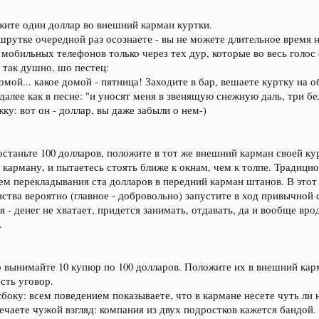
жите один доллар во внешний карман куртки.
шрутке очередной раз осознаете - вы не можете длительное время 
 мобильных телефонов только через тех дур, которые во весь голо
и так душно, шо пестец:
омой... какое домой - пятница! Заходите в бар, вешаете куртку на
 далее как в песне: "и уносят меня в звенящую снежную даль, три б
ку: вот он - доллар, вы даже забыли о нем-)
останьте 100 долларов, положите в тот же внешний карман своей ку
 карману, и пытаетесь стоять ближе к окнам, чем к толпе. Традиц
м перекладывания ста долларов в передний карман штанов. В этот р
нства вероятно (главное - добровольно) запустите в ход привычной
я - денег не хватает, придется занимать, отдавать, да и вообще вр
.
о вынимайте 10 купюр по 100 долларов. Положите их в внешний кар
есть уговор.
сбоку: всем поведением показываете, что в кармане несете чуть ли 
ечаете чужой взгляд: компания из двух подростков кажется бандой