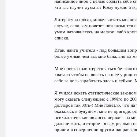
написанное либо с целью создать себе с
кто вас научит думать? Кому нужно отк
Литература плохо, может читать мнения
случае, если вам повезет познакомится с
умом натолкнетесь на мелкое, либо крупн
списки.
Итак, найти учителя - под большим вопр
более умный чем вы, мне банально во м
Мне повезло заинтересоваться беттингом
хватало чтобы не висеть на шее у родит
себе за цель заработать здесь и сейчас.
Я учился искать статистические законом
могу сказать следующее: с 1998го по 2
долларов так 30ть-) Мне повезло, что на
оказалось в будущем, мне не пригодилос
психологические нюансы: первое - на мен
дальше жить, и второе - я сам реально 
причем в совершенно другом направлении