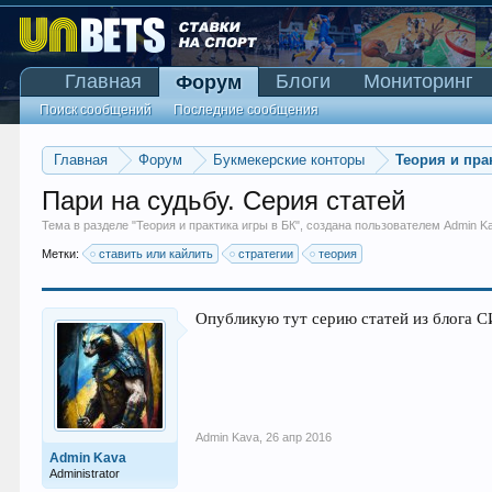
Главная
Блоги
Мониторинг
Форум
Поиск сообщений
Последние сообщения
Главная
Форум
Букмекерские конторы
Теория и пра
Пари на судьбу. Серия статей
Тема в разделе "
Теория и практика игры в БК
", создана пользователем
Admin K
Метки:
ставить или кайлить
стратегии
теория
Опубликую тут серию статей из блога 
Admin Kava
,
26 апр 2016
Admin Kava
Administrator