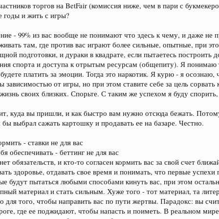
частников торгов на BetFair (комиссия ниже, чем в пари с букмекер
е годы и жить с игры?
ие - 99% из вас вообще не понимают что здесь к чему, и даже не п
живать там, где против вас играют более сильные, опытные, при эт
ощной подготовки, и дураки в квадрате, если пытаетесь построить 
ния спорта и доступа к отрытым ресурсам (общепиту). Я понимаю т
 будете платить за эмоции. Тогда это наркотик. Я курю - я осознаю,
 зависимостью от игры, но при этом ставите себе за цель сорвать к
жизнь своих близких. Спорьте. С таким же успехом я буду спорить, 
т, куда вы пришли, и как быстро вам нужно отсюда бежать. Потому
я бы выбрал сажать картошку и продавать ее на базаре. Честно.
ормить - ставки не для вас
бя обеспечивать - беттинг не для вас
с нет обязательств, и кто-то согласен кормить вас за свой счет ближ
ать здоровье, отдавать свое время и понимать, что первые успехи 
ные будут пытаться любыми способами кинуть вас, при этом остальн
ый материал и стать сильным. Хуже того - тот материал, та литер
 для того, чтобы направить вас по пути жертвы. Парадокс: вы счит
роге, где ее поджидают, чтобы напасть и поиметь. В реальном мире