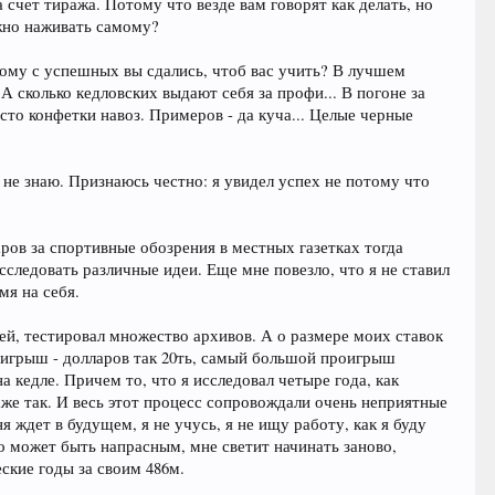
 счет тиража. Потому что везде вам говорят как делать, но
ожно наживать самому?
кому с успешных вы сдались, чтоб вас учить? В лучшем
А сколько кедловских выдают себя за профи... В погоне за
есто конфетки навоз. Примеров - да куча... Целые черные
 не знаю. Признаюсь честно: я увидел успех не потому что
ров за спортивные обозрения в местных газетках тогда
следовать различные идеи. Еще мне повезло, что я не ставил
мя на себя.
тей, тестировал множество архивов. А о размере моих ставок
выигрыш - долларов так 20ть, самый большой проигрыш
а кедле. Причем то, что я исследовал четыре года, как
аже так. И весь этот процесс сопровождали очень неприятные
я ждет в будущем, я не учусь, я не ищу работу, как я буду
то может быть напрасным, мне светит начинать заново,
ские годы за своим 486м.