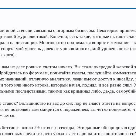
или иной степени связанны с игорным бизнесом. Некоторые принима
тивной журналистикой. Конечно, есть такие, которые пытают счасть
грали на дистанции. Многократно поднимался вопрос в компании - 
 спорта мой уровень далек от уровня многих, мой уровень ниже (л
ывался).
о вам не дает ровным счетом ничего. Вы стали очередной жертвой з
Пройдитесь по форумам, почитайте газеты, послушайте комментато
ых начинаний, отличную аналитику, люди имеют доступ к инсайду, 
 того или иного игрока, который начал, поднял, и все равно слил. 
альными последствиями, такими как криминал либо, да-да, самоубий
 ставок? Большинство из вас до сих пор не знают ответа на вопрос
я не позволяет вам смирится с поражением, вы четко понимаете, чт
учается.
 беттинге, около 5% от всего сектора. Эти данные обнародовал оди
 плюсовых среди тех, кто укладывает пари на итог спортивного с