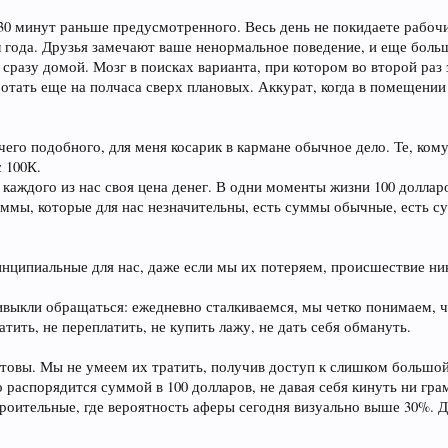
 30 минут раньше предусмотренного. Весь день не покидаете рабоч
ол года. Друзья замечают ваше ненормальное поведение, и еще бол
сразу домой. Мозг в поисках варианта, при котором во второй раз з
отать еще на полчаса сверх плановых. Аккурат, когда в помещении
чего подобного, для меня косарик в кармане обычное дело. Те, кому
с 100К.
У каждого из нас своя цена денег. В одни моменты жизни 100 долларо
уммы, которые для нас незначительны, есть суммы обычные, есть 
инципиальные для нас, даже если мы их потеряем, происшествие ни
ивыкли обращаться: ежедневно сталкиваемся, мы четко понимаем, чт
тить, не переплатить, не купить лажу, не дать себя обмануть.
 готовы. Мы не умеем их тратить, получив доступ к слишком больш
распорядится суммой в 100 долларов, не давая себя кинуть ни гра
троительные, где вероятность аферы сегодня визуально выше 30%. 