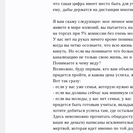
что такая цифра имеет место быть для у
ему, дабы держатся на дистанции многи
Я вам скажу следующее: мое личное мнен
живете в мире иллюзий, вы пытаетесь на
на торгах при 5% комиссии без очень м
У вас нет на руках ничего кроме понима
когда вы четко осознаете, что всю жизнь
кинуть. Но если вы понимаете что больны
канализацию не только свою жизнь, но и 
Понимаете к чему веду?
Возможно, буду первым, кто вам объясни
придется пройти, и какова цена успеха, 
Вот так сразу:
- если у вас уже семья, которую нужно к
- если вы должны сейчас как минимум се
- если вы молоды, у вас нет семьи, у ва
придется быть готовым учиться, вкладыв
хотите добиться успеха там, где осталь
Здесь невозможно прочитать общедоступн
ваши же деньги) написаны исключительно
жертвой, которая идет именно по той до