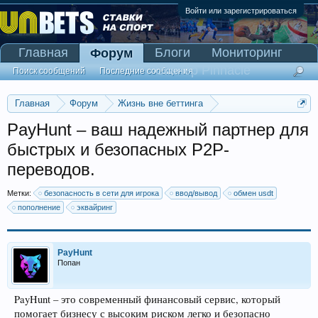
Войти или зарегистрироваться
Главная
Блоги
Мониторинг
Форум
Сканер Pinnacle
Поиск сообщений
Последние сообщения
Главная
Форум
Жизнь вне беттинга
Реклама и коммерция
PayHunt – ваш надежный партнер для
быстрых и безопасных P2P-
переводов.
Метки:
безопасность в сети для игрока
ввод/вывод
обмен usdt
пополнение
эквайринг
PayHunt
Попан
PayHunt – это современный финансовый сервис, который
помогает бизнесу с высоким риском легко и безопасно