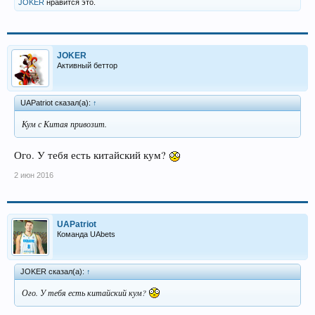
JOKER
нравится это.
JOKER
Активный беттор
UAPatriot сказал(а):
↑
Кум с Китая привозит.
Ого. У тебя есть китайский кум?
2 июн 2016
UAPatriot
Команда UAbets
JOKER сказал(а):
↑
Ого. У тебя есть китайский кум?