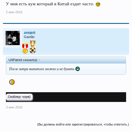
У мня есть кум который в Китай ездит часто.
2 июн 2016
annjett
Gastão
UAPatriot сказал(а):
↑
После литра выпитого можно и не бухать
Спойлер:
чоуж)
3 июн 2016
(Вы должны войти или зарегистрироваться, чтобы ответить.)