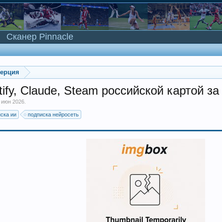
Сканер Pinnacle
мерция
ify, Claude, Steam российской картой за
 июн 2026
.
ска ии
подписка нейросеть