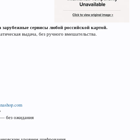
а зарубежные сервисы любой российской картой.
тическая выдача, без ручного вмешательства.
tinashop.com
Ф
 — без ожидания
анковским уровнем шифрования