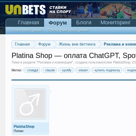
Главная
Блоги
Мониторинг
Форум
Поиск сообщений
Последние сообщения
Главная
Форум
Жизнь вне беттинга
Реклама и ком
Platina Shop — оплата ChatGPT, Spot
Тема в разделе "
Реклама и коммерция
", создана пользователем
PlatinaShop
,
23
Метки:
chatgpt
claude
spotify
steam
купить подписку
подпи
PlatinaShop
Попан