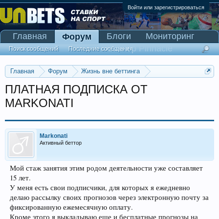
Войти или зарегистрироваться
Главная
Блоги
Мониторинг
Форум
Сканер Pinnacle
Поиск сообщений
Последние сообщения
Главная
Форум
Жизнь вне беттинга
Реклама и коммерция
ПЛАТНАЯ ПОДПИСКА ОТ
MARKONATI
Markonati
Активный беттор
Мой стаж занятия этим родом деятельности уже составляет
15 лет.
У меня есть свои подписчики, для которых я ежедневно
делаю рассылку своих прогнозов через электронную почту за
фиксированную ежемесячную оплату.
Кроме этого я выкладываю еще и бесплатные прогнозы на