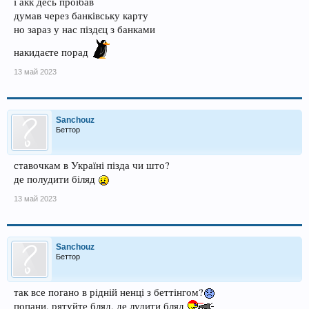
і акк десь проїбав
думав через банківську карту
но зараз у нас піздєц з банками
накидаєте порад
13 май 2023
Sanchouz
Беттор
ставочкам в Україні пізда чи што?
де полудити біляд
13 май 2023
Sanchouz
Беттор
так все погано в рідній ненці з беттінгом?
попани, рятуйте бляд, де лудити бляд