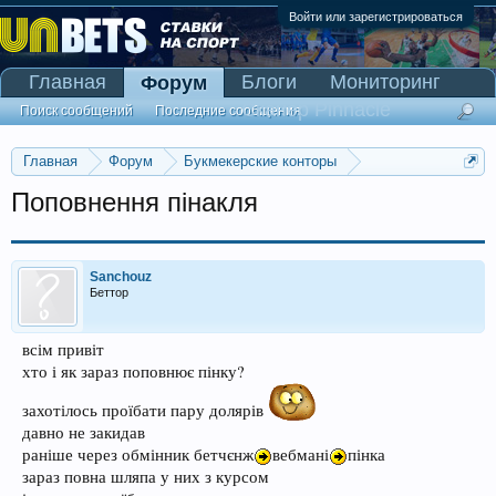
Войти или зарегистрироваться
Главная
Блоги
Мониторинг
Форум
Сканер Pinnacle
Поиск сообщений
Последние сообщения
Главная
Форум
Букмекерские конторы
Обсуждение букмекерских контор. Отзывы о БК.
Поповнення пінакля
Sanchouz
Беттор
всім привіт
хто і як зараз поповнює пінку?
захотілось проїбати пару долярів
давно не закидав
раніше через обмінник бетчєнж
вебмані
пінка
зараз повна шляпа у них з курсом