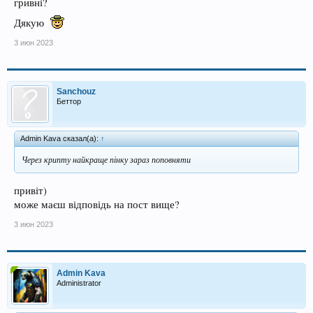
гривні?
Дякую
3 июн 2023
Sanchouz
Беттор
Admin Kava сказал(а):
↑
Через крипту найкраще пінку зараз поповняти
привіт)
може маєш відповідь на пост вище?
3 июн 2023
Admin Kava
Administrator