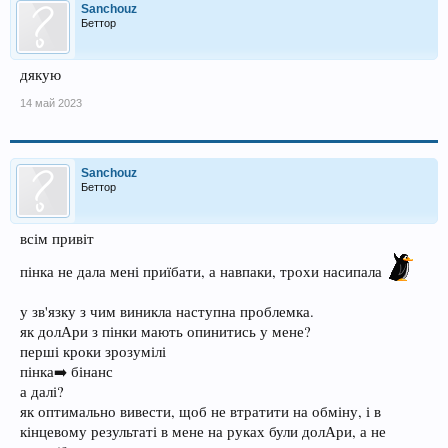
Sanchouz
Беттор
дякую
14 май 2023
Sanchouz
Беттор
всім привіт
пінка не дала мені приїбати, а навпаки, трохи насипала
у зв'язку з чим виникла наступна проблемка.
як долАри з пінки мають опинитись у мене?
перші кроки зрозумілі
пінка➡️ бінанс
а далі?
як оптимально вивести, щоб не втратити на обміну, і в
кінцевому результаті в мене на руках були долАри, а не