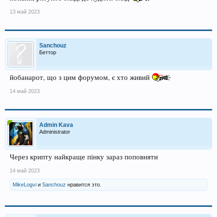
13 май 2023
Sanchouz
Беттор
йобанарот, що з цим форумом, є хто живий
14 май 2023
Admin Kava
Administrator
Через крипту найкраще пінку зараз поповняти
14 май 2023
MikeLogvi
и
Sanchouz
нравится это.