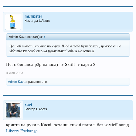
mr.Tipster
Команда UAbets
Admin Kava сказал(а):
↑
Це щоб вивести гривню по курсу. Щоб в тебе були долари, це вже хз, це
хіба тільки особисто на руках такий обмін можливий
Не, с бинанса р2р на юсдт -> Skrill -> карта $
4 июн 2023
Admin Kava
нравится это.
xavi
Блогер UAbets
крипта на руки в Києві, останні тижні взагалі без комісії вивід
Liberty Exchange