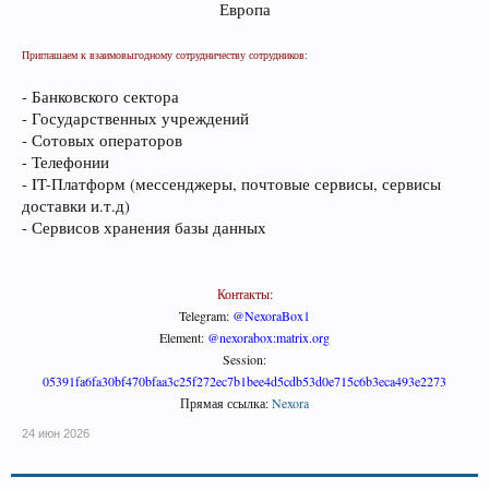
Европа​
Приглашаем к взаимовыгодному сотрудничеству сотрудников:
- Банковского сектора
- Государственных учреждений
- Сотовых операторов
- Телефонии
- IT-Платформ (мессенджеры, почтовые сервисы, сервисы
доставки и.т.д)
- Сервисов хранения базы данных
Контакты:
Telegram:
@NexoraBox1
Element:
@nexorabox:matrix.org
Session:
05391fa6fa30bf470bfaa3c25f272ec7b1bee4d5cdb53d0e715c6b3eca493e2273
Прямая ссылка:
Nexora
24 июн 2026