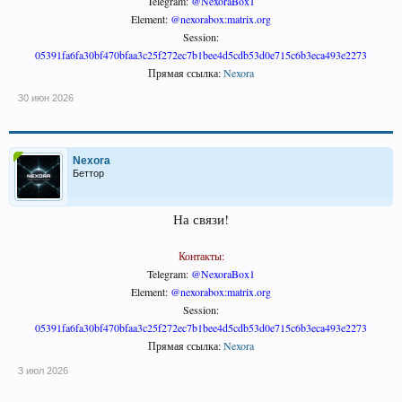
Telegram:
@NexoraBox1
Element:
@nexorabox:matrix.org
Session:
05391fa6fa30bf470bfaa3c25f272ec7b1bee4d5cdb53d0e715c6b3eca493e2273
Прямая ссылка:
Nexora
30 июн 2026
Nexora
Беттор
На связи!
Контакты:
Telegram:
@NexoraBox1
Element:
@nexorabox:matrix.org
Session:
05391fa6fa30bf470bfaa3c25f272ec7b1bee4d5cdb53d0e715c6b3eca493e2273
Прямая ссылка:
Nexora
3 июл 2026