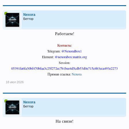
Nexora
Беттор
Работаем!
Контакты:
Telegram:
@NexoraBox1
Element:
@nexorabox:matrix.org
Session:
05391fa6fa30bf470bfaa3c25f272ec7b1bee4d5cdb53d0e715c6b3eca493e2273
Прямая ссылка:
Nexora
18 июл 2026
Nexora
Беттор
На связи!