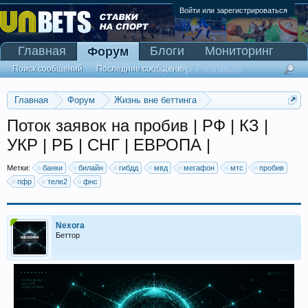
Войти или зарегистрироваться
Главная
Блоги
Мониторинг
Форум
Сканер Pinnacle
Поиск сообщений
Последние сообщения
Главная
Форум
Жизнь вне беттинга
Реклама и коммерция
Поток заявок на пробив | РФ | КЗ |
УКР | РБ | СНГ | ЕВРОПА |
Метки:
банки
билайн
гибдд
мвд
мегафон
мтс
пробив
пфр
теле2
фнс
Nexora
Беттор