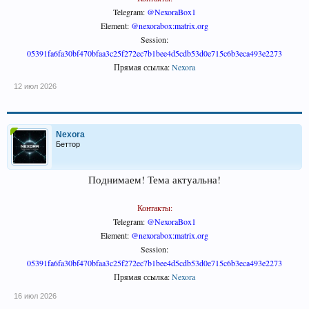
Telegram:
@NexoraBox1
Element:
@nexorabox:matrix.org
Session:
05391fa6fa30bf470bfaa3c25f272ec7b1bee4d5cdb53d0e715c6b3eca493e2273
Прямая ссылка:
Nexora
12 июл 2026
Nexora
Беттор
Поднимаем! Тема актуальна!
Контакты:
Telegram:
@NexoraBox1
Element:
@nexorabox:matrix.org
Session:
05391fa6fa30bf470bfaa3c25f272ec7b1bee4d5cdb53d0e715c6b3eca493e2273
Прямая ссылка:
Nexora
16 июл 2026