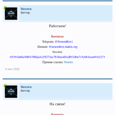
Nexora
Беттор
Работаем!
Контакты:
Telegram:
@NexoraBox1
Element:
@nexorabox:matrix.org
Session:
05391fa6fa30bf470bfaa3c25f272ec7b1bee4d5cdb53d0e715c6b3eca493e2273
Прямая ссылка:
Nexora
9 июл 2026
Nexora
Беттор
На связи!
Контакты: