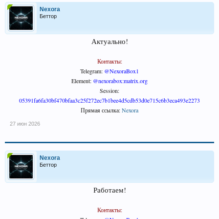
Nexora
Беттор
Актуально!
Контакты:
Telegram:
@NexoraBox1
Element:
@nexorabox:matrix.org
Session:
05391fa6fa30bf470bfaa3c25f272ec7b1bee4d5cdb53d0e715c6b3eca493e2273
Прямая ссылка:
Nexora
27 июн 2026
Nexora
Беттор
Работаем!
Контакты: