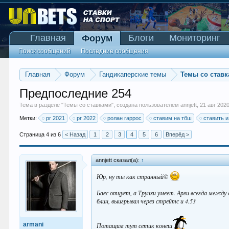
Главная
Блоги
Мониторинг
Форум
Поиск сообщений
Последние сообщения
Главная
Форум
Гандикаперские темы
Темы со став
Предпоследние 254
Тема в разделе "
Темы со ставками
", создана пользователем
annjett
,
21 авг 202
Метки:
рг 2021
рг 2022
ролан гаррос
ставим на тбш
ставить и
Страница 4 из 6
< Назад
1
2
3
4
5
6
Вперёд >
annjett сказал(а):
↑
Юр, ну ты как странный©
Баес отцует, а Трунхи умеет. Арги всегда между 
блин, выигрывал через стрейтс и 4.53
armani
Потащим тут сетик конеш