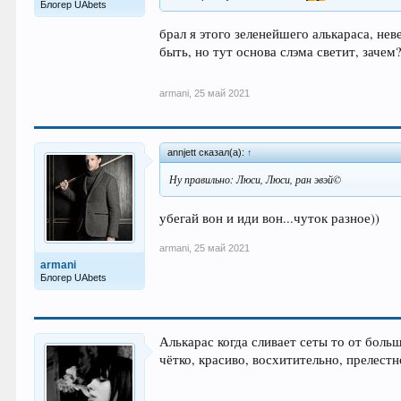
Блогер UAbets
брал я этого зеленейшего алькараса, нев
быть, но тут основа слэма светит, зачем
armani
,
25 май 2021
annjett сказал(а):
↑
Ну правильно: Люси, Люси, ран эвэй©
убегай вон и иди вон...чуток разное))
armani
,
25 май 2021
armani
Блогер UAbets
Алькарас когда сливает сеты то от боль
чётко, красиво, восхитительно, прелестно