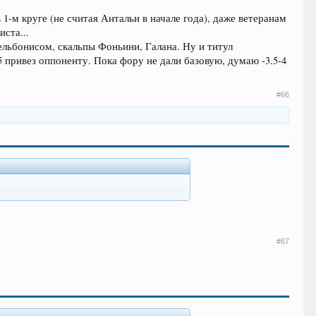
в 1-м круге (не считая Антальи в начале года), даже ветеранам
иста...
ельбонисом, скальпы Фоньини, Галана. Ну и титул
5 привез оппоненту. Пока фору не дали базовую, думаю -3.5-4
#66
#67