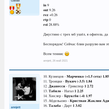
Gastão
in
9
out
9.26
rez
+0.26
rtp
0
roi
28.88%
Джустино с трех мб ушёл, я офигела, да
Беспорядок! Сейчас блин разрулю вам эт
Всем теннис
annjett
,
26 май 2021
Марченко (+1.5 сета) 1.85
10. Кузнецов -
Вукич (-3.5) 1.84
11. Троицки -
Джанесси
1 2.72
12.
- Грикспор
Табило
1 2.25
13.
- Нагал
Бруксби (-4) 1.97
14. Хюслер -
Кристиан Жаклин
Ади
15. Абдельазиз -
Талаба
1 3.02
16.
- Дарт
annjett