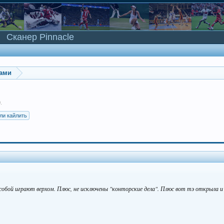
Сканер Pinnacle
ками
0
.
ли кайлить
собой играют верхом. Плюс, не исключены "конторские дела". Плюс вот тэ открыла и 