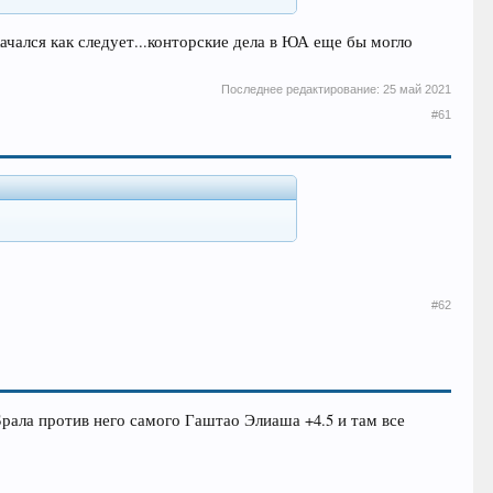
качался как следует...конторские дела в ЮА еще бы могло
Последнее редактирование:
25 май 2021
#61
#62
Брала против него самого Гаштао Элиаша +4.5 и там все