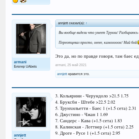
annjett сказал(а):
↑
Вы вообще видели что умеет Трунхи! Разбираюсь 
Переотцевал просто, оееее, камооооон! Май бой
Это да, но по правде говоря, там баес е
armani
armani
,
25 май 2021
Блогер UAbets
annjett
нравится это.
3. Кольярини - Черундоло >21.5 1.75
4. Бруксби - Штебе >22.5 2.02
5. Трунхильетти - Баес 1 (+1.5 сета) 2.31
6. Джустино - Чжан 1 1.69
7. Сандерс - Кава (+1.5 сета) 1.83
8. Калинская - Лоттнер (+1.5 сета) 2.25
9. Дроге - Русе 1 (+1.5 сета) 2.95
annjett