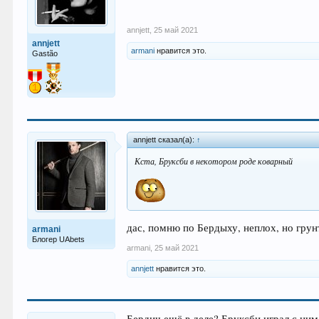
annjett
,
25 май 2021
annjett
armani
нравится это.
Gastão
annjett сказал(а):
↑
Кста, Бруксби в некотором роде коварный
дас, помню по Бердыху, неплох, но грунт
armani
Блогер UAbets
armani
,
25 май 2021
annjett
нравится это.
Бердич ещё в деле? Бруксби играл с ним