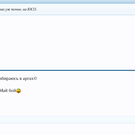
лэмах уж точно, на ЮСО.
збираюсь в аргах©
 Май бой