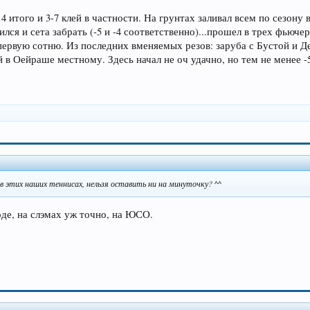
14 итого и 3-7 клей в частности. На грунтах заливал всем по сезону 
лся и сета забрать (-5 и -4 соответственно)...прошел в трех фьючер
 первую сотню. Из последних вменяемых резов: заруба с Бустой и Д
 в Оейраше местному. Здесь начал не оч удачно, но тем не менее -
, в этих наших теннисах, нельзя оставить ни на минуточку? ^^
оде, на слэмах уж точно, на ЮСО.