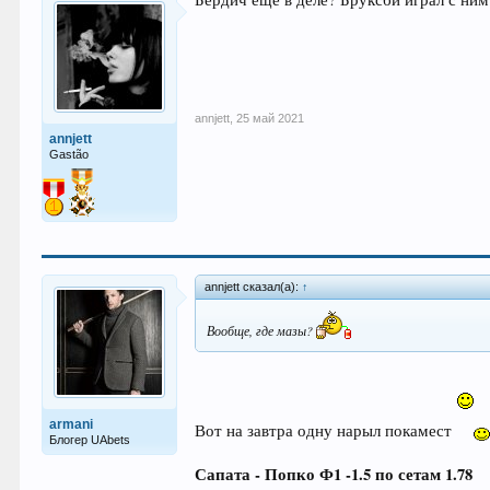
annjett
,
25 май 2021
annjett
Gastão
annjett сказал(а):
↑
Вообще, где мазы?
armani
Вот на завтра одну нарыл покамест
Блогер UAbets
Сапата - Попко Ф1 -1.5 по сетам 1.78