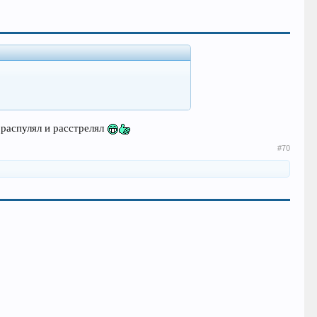
м распулял и расстрелял
#70