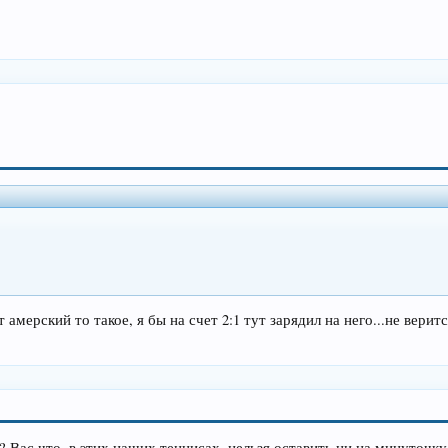
 амерский то такое, я бы на счет 2:1 тут зарядил на него...не вер
? Вас что, в этих наших теннисах, нельзя оставить ни на минуточку