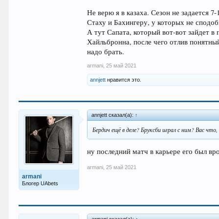
Не верю я в казаха. Сезон не задается 7-
Стаху и Бахингеру, у которых не сподоби
А тут Сапата, который вот-вот зайдет в
Хайльбронна, после чего отлив понятный
надо брать.
armani
,
25 май 2021
annjett
нравится это.
annjett сказал(а):
↑
Бердич ещё в деле? Бруксби играл с ним? Вас что
ну последний матч в карьере его был вр
armani
,
25 май 2021
armani
Блогер UAbets
armani сказал(а):
↑