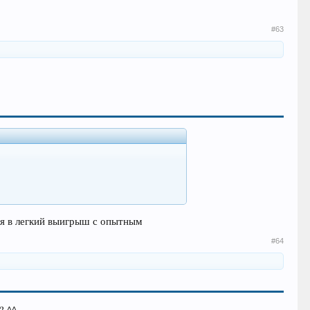
#63
ится в легкий выигрыш с опытным
#64
? ^^