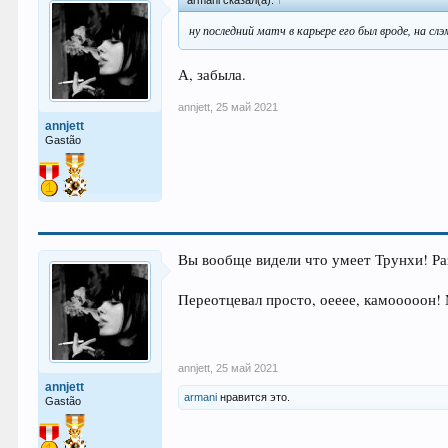
ну последний матч в карьере его был вроде, на с
А, забыла.
annjett
,
25 май 2021
annjett
Gastão
Вы вообще видели что умеет Трунхи! Ра
Переотцевал просто, оееее, камооооон!
annjett
,
25 май 2021
annjett
armani
нравится это.
Gastão