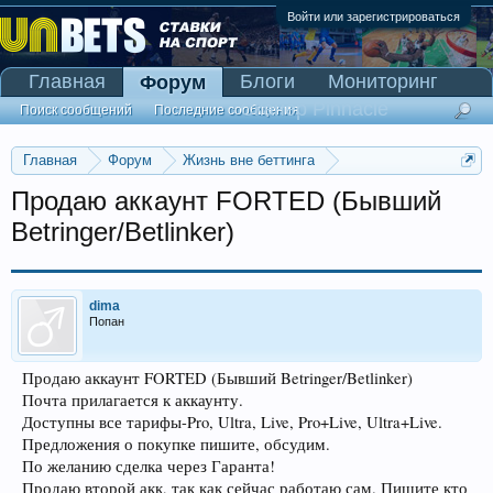
Войти или зарегистрироваться
Главная
Блоги
Мониторинг
Форум
Сканер Pinnacle
Поиск сообщений
Последние сообщения
Главная
Форум
Жизнь вне беттинга
Реклама и коммерция
Продаю аккаунт FORTED (Бывший
Betringer/Betlinker)
dima
Попан
Продаю аккаунт FORTED (Бывший Betringer/Betlinker)
Почта прилагается к аккаунту.
Доступны все тарифы-Pro, Ultra, Live, Pro+Live, Ultra+Live.
Предложения о покупке пишите, обсудим.
По желанию сделка через Гаранта!
Продаю второй акк, так как сейчас работаю сам. Пишите кто