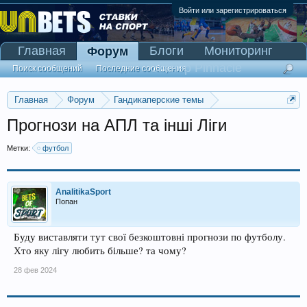
Войти или зарегистрироваться
Главная
Блоги
Мониторинг
Форум
Сканер Pinnacle
Поиск сообщений
Последние сообщения
Главная
Форум
Гандикаперские темы
Темы со ставками
Прогнози на АПЛ та інші Ліги
Метки:
футбол
AnalitikaSport
Попан
Буду виставляти тут свої безкоштовні прогнози по футболу.
Хто яку лігу любить більше? та чому?
28 фев 2024