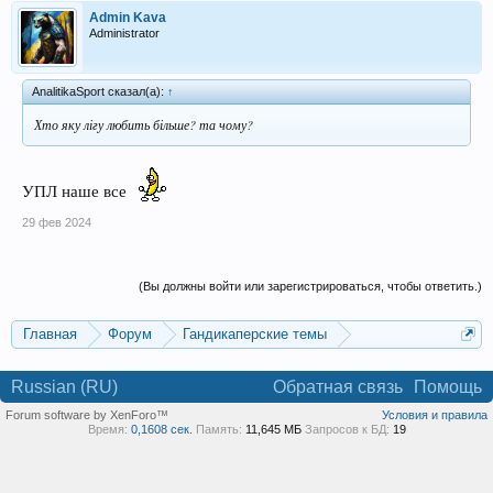
Admin Kava
Administrator
AnalitikaSport сказал(а):
↑
Хто яку лігу любить більше? та чому?
УПЛ наше все
29 фев 2024
(Вы должны войти или зарегистрироваться, чтобы ответить.)
Главная
Форум
Гандикаперские темы
Темы со ставками
Russian (RU)
Обратная связь
Помощь
Forum software by XenForo™
Условия и правила
Время:
0,1608 сек.
Память:
11,645 МБ
Запросов к БД:
19