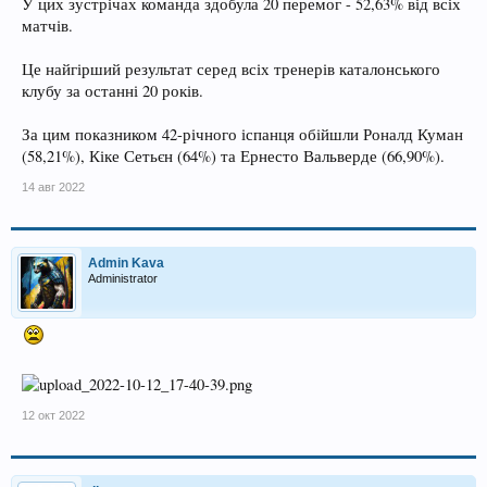
У цих зустрічах команда здобула 20 перемог - 52,63% від всіх
матчів.
Це найгірший результат серед всіх тренерів каталонського
клубу за останні 20 років.
За цим показником 42-річного іспанця обійшли Роналд Куман
(58,21%), Кіке Сетьєн (64%) та Ернесто Вальверде (66,90%).
14 авг 2022
Admin Kava
Administrator
12 окт 2022