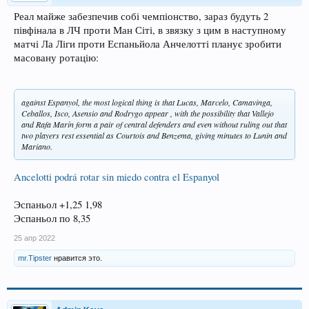
Реал майже забезпечив собі чемпіонство, зараз будуть 2
півфінала в ЛЧ проти Ман Сіті, в звязку з цим в наступному
матчі Ла Ліги проти Еспаньйола Анчелотті планує зробити
масовану ротацію:
against Espanyol, the most logical thing is that Lucas, Marcelo, Camavinga,
Ceballos, Isco, Asensio and Rodrygo appear , with the possibility that Vallejo
and Rafa Marín form a pair of central defenders and even without ruling out that
two players rest essential as Courtois and Benzema, giving minutes to Lunin and
Mariano.
Ancelotti podrá rotar sin miedo contra el Espanyol
Эспаньол +1,25 1,98
Эспаньол по 8,35
25 апр 2022
mr.Tipster
нравится это.