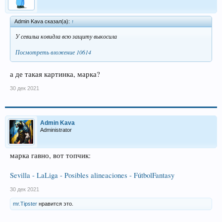
Admin Kava сказал(а):
↑
У севильи ковидла всю защиту выкосила
Посмотреть вложение 10614
а де такая картинка, марка?
30 дек 2021
Admin Kava
Administrator
марка гавно, вот топчик:
Sevilla - LaLiga - Posibles alineaciones - FútbolFantasy
30 дек 2021
mr.Tipster
нравится это.