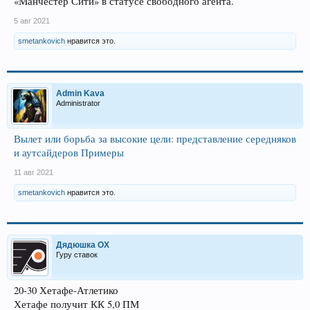
«Манчестер Сити» в статусе свободного агента.
5 авг 2021
smetankovich
нравится это.
Admin Kava
Administrator
Вылет или борьба за высокие цели: представление середняков
и аутсайдеров Примеры
11 авг 2021
smetankovich
нравится это.
Дядюшка ОХ
Гуру ставок
20-30 Хетафе-Атлетико
Хетафе получит КК 5,0 ПМ