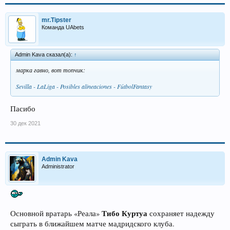
mr.Tipster
Команда UAbets
Admin Kava сказал(а):
↑
марка гавно, вот топчик:
Sevilla - LaLiga - Posibles alineaciones - FútbolFantasy
Пасибо
30 дек 2021
Admin Kava
Administrator
Тибо Куртуа
Основной вратарь «Реала»
сохраняет надежду
сыграть в ближайшем матче мадридского клуба.