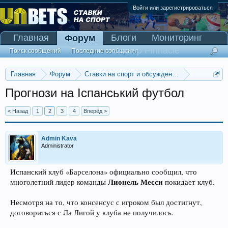
Войти или зарегистрироваться
Главная
Блоги
Мониторинг
Форум
Сканер Pinnacle
Поиск сообщений
Последние сообщения
Главная
Форум
Ставки на спорт и обсуждение спортивных со
Прогнозы на футбол
Прогнози на Іспанський футбол
< Назад
1
2
3
4
Вперёд >
Admin Kava
Administrator
Испанский клуб «Барселона» официально сообщил, что
Лионель Месси
многолетний лидер команды
покидает клуб.
Несмотря на то, что консенсус с игроком был достигнут,
договориться с Ла Лигой у клуба не получилось.