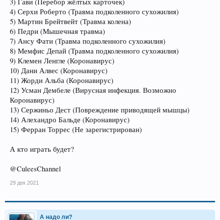
3) Гави (Перебор жёлтых карточек)
4) Серхи Роберто (Травма подколенного сухожилия)
5) Мартин Брейтвейт (Травма колена)
6) Педри (Мышечная травма)
7) Ансу Фати (Травма подколенного сухожилия)
8) Мемфис Депай (Травма подколенного сухожилия)
9) Клемен Ленгле (Коронавирус)
10) Дани Алвес (Коронавирус)
11) Жорди Альба (Коронавирус)
12) Усман Дембеле (Вирусная инфекция. Возможно
Коронавирус)
13) Сержиньо Дест (Повреждение приводящей мышцы)
14) Алехандро Бальде (Коронавирус)
15) Ферран Торрес (Не зарегистрирован)
А кто играть будет?
@CuleesChannel
29 дек 2021
А надо ли?