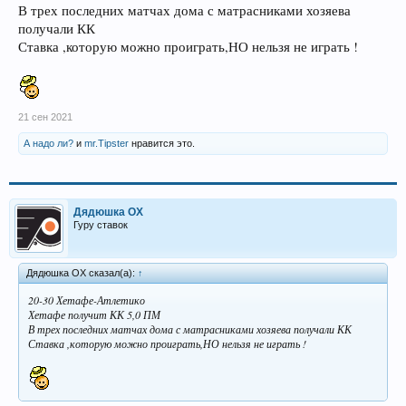
В трех последних матчах дома с матрасниками хозяева
получали КК
Ставка ,которую можно проиграть,НО нельзя не играть !
21 сен 2021
А надо ли?
и
mr.Tipster
нравится это.
Дядюшка ОХ
Гуру ставок
Дядюшка ОХ сказал(а):
↑
20-30 Хетафе-Атлетико
Хетафе получит КК 5,0 ПМ
В трех последних матчах дома с матрасниками хозяева получали КК
Ставка ,которую можно проиграть,НО нельзя не играть !