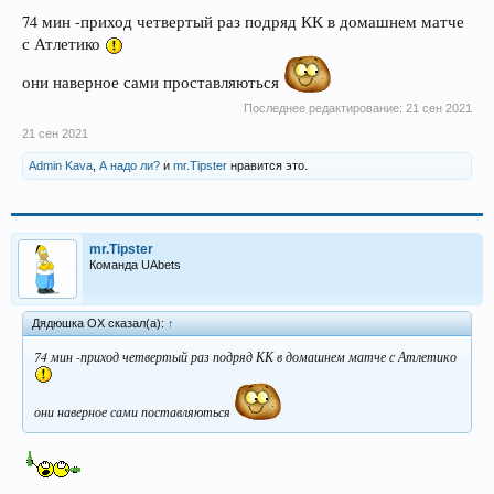
74 мин -приход четвертый раз подряд КК в домашнем матче
с Атлетико
они наверное сами проставляються
Последнее редактирование:
21 сен 2021
21 сен 2021
Admin Kava
,
А надо ли?
и
mr.Tipster
нравится это.
mr.Tipster
Команда UAbets
Дядюшка ОХ сказал(а):
↑
74 мин -приход четвертый раз подряд КК в домашнем матче с Атлетико
они наверное сами поставляються