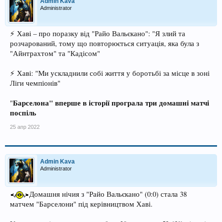
Admin Kava
Administrator
⚡️ Хаві – про поразку від "Райо Вальєкано": "Я злий та
розчарований, тому що повторюється ситуація, яка була з
"Айнтрахтом" та "Кадісом"
⚡️ Хаві: "Ми ускладнили собі життя у боротьбі за місце в зоні
Ліги чемпіонів"
Барселона" вперше в історії програла три домашні матчі
"
поспіль
25 апр 2022
Admin Kava
Administrator
Домашня нічия з "Райо Вальєкано" (0:0) стала 38
матчем "Барселони" під керівництвом Хаві.