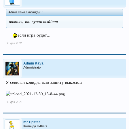
Admin Kava сказал(а):
↑
наконец-то лунин выйдет
если игра будет...
30 дек 2021
Admin Kava
Administrator
У севильи ковидла всю защиту выкосила
30 дек 2021
mr.Tipster
Команда UAbets