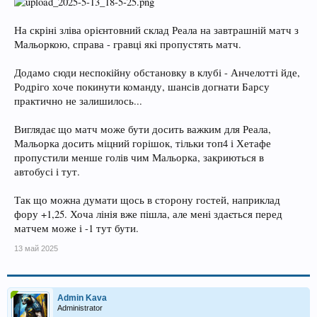
На скріні зліва орієнтовний склад Реала на завтрашній матч з
Мальоркою, справа - гравці які пропустять матч.
Додамо сюди неспокійну обстановку в клубі - Анчелотті йде,
Родріго хоче покинути команду, шансів догнати Барсу
практично не залишилось...
Виглядає що матч може бути досить важким для Реала,
Мальорка досить міцний горішок, тільки топ4 і Хетафе
пропустили менше голів чим Мальорка, закриються в
автобусі і тут.
Так що можна думати щось в сторону гостей, наприклад
фору +1,25. Хоча лінія вже пішла, але мені здається перед
матчем може і -1 тут бути.
13 май 2025
Admin Kava
Administrator