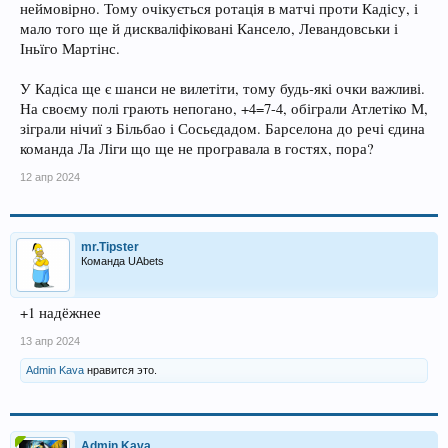
неймовірно. Тому очікується ротація в матчі проти Кадісу, і
мало того ще й дискваліфіковані Кансело, Левандовськи і
Іньїго Мартінс.
У Кадіса ще є шанси не вилетіти, тому будь-які очки важливі.
На своєму полі грають непогано, +4=7-4, обіграли Атлетіко М,
зіграли нічиї з Більбао і Сосьєдадом. Барселона до речі єдина
команда Ла Ліги що ще не програвала в гостях, пора?
12 апр 2024
mr.Tipster
Команда UAbets
+1 надёжнее
13 апр 2024
Admin Kava
нравится это.
Admin Kava