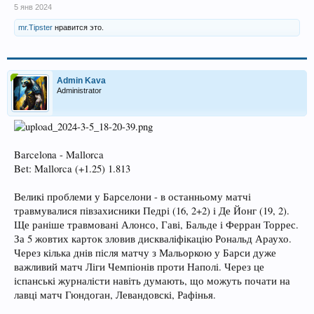
5 янв 2024
mr.Tipster
нравится это.
Admin Kava
Administrator
Barcelona - Mallorca
Bet: Mallorca (+1.25) 1.813
Великі проблеми у Барселони - в останньому матчі
травмувалися півзахисники Педрі (16, 2+2) і Де Йонг (19, 2).
Ще раніше травмовані Алонсо, Гаві, Бальде і Ферран Торрес.
За 5 жовтих карток зловив дискваліфікацію Рональд Араухо.
Через кілька днів після матчу з Мальоркою у Барси дуже
важливий матч Ліги Чемпіонів проти Наполі. Через це
іспанські журналісти навіть думають, що можуть почати на
лавці матч Гюндоган, Левандовскі, Рафінья.