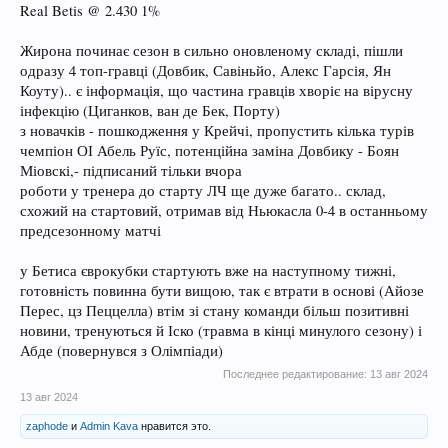
Real Betis @ 2.430 1%
Жирона починає сезон в сильно оновленому складі, пішли
одразу 4 топ-гравці (Довбик, Савіньйо, Алекс Гарсія, Ян
Коуту).. є інформація, що частина гравців хворіє на вірусну
інфекцію (Циганков, ван де Бек, Порту)
з новачків - пошкодження у Крейчі, пропустить кілька турів
чемпіон ОІ Абель Руїс, потенційна заміна Довбику - Боян
Міовскі,- підписаний тільки вчора
роботи у тренера до старту ЛЧ ще дуже багато.. склад,
схожий на стартовий, отримав від Ньюкасла 0-4 в останньому
предсезонному матчі
у Бетиса єврокубки стартують вже на наступному тижні,
готовність повинна бути вищою, так є втрати в основі (Айозе
Перес, цз Пеццелла) втім зі стану команди більш позитивні
новини, тренуються й Іско (травма в кінці минулого сезону) і
Абде (повернувся з Олімпіади)
Последнее редактирование:
13 авг 2024
13 авг 2024
zaphode
и
Admin Kava
нравится это.