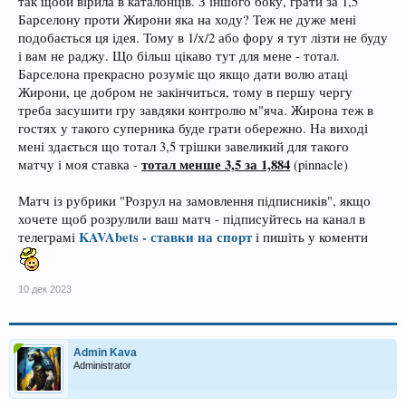
так щоби вірила в каталонців. З іншого боку, грати за 1,5
Барселону проти Жирони яка на ходу? Теж не дуже мені
подобається ця ідея. Тому в 1/х/2 або фору я тут лізти не буду
і вам не раджу. Що більш цікаво тут для мене - тотал.
Барселона прекрасно розуміє що якщо дати волю атаці
Жирони, це добром не закінчиться, тому в першу чергу
треба засушити гру завдяки контролю м"яча. Жирона теж в
гостях у такого суперника буде грати обережно. На виході
мені здається що тотал 3,5 трішки завеликий для такого
тотал менше 3,5 за 1,884
матчу і моя ставка -
(pinnacle)
Матч із рубрики "Розрул на замовлення підписників", якщо
хочете щоб розрулили ваш матч - підписуйтесь на канал в
KAVAbets - ставки на спорт
телеграмі
і пишіть у коменти
10 дек 2023
Admin Kava
Administrator