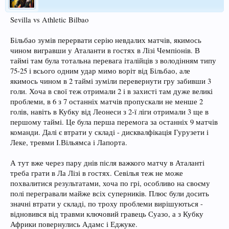
Sevilla vs Athletic Bilbao
Більбао зумів перервати серію невдалих матчів, якимось
чином вигравши у Аталанти в гостях в Лізі Чемпіонів. В
таймі там була тотальна перевага італійців з володінням типу
75-25 і всього одним удар мимо воріт від Більбао, але
якимось чином в 2 таймі зуміли перевернути гру забивши 3
голи. Хоча в свої теж отримали 2 і в захисті там дуже великі
проблеми, в 6 з 7 останніх матчів пропускали не менше 2
голів, навіть в Кубку від Леонеси з 2-ї ліги отримали 3 ще в
першому таймі. Це була перша перемога за останніх 9 матчів
команди. Далі є втрати у складі - дисквалфікація Гурузети і
Леке, тревми І.Вільямса і Лапорта.
А тут вже через пару днів після важкого матчу в Аталанті
треба грати в Ла Лізі в гостях. Севілья теж не може
похвалитися результатами, хоча по грі, особливо на своєму
полі перегравали майже всіх суперників. Плюс були досить
значні втрати у складі, по троху проблеми вирішуються -
відновився від травми ключовий гравець Суазо, а з Кубку
Африки повернулись Адамс і Еджуке.