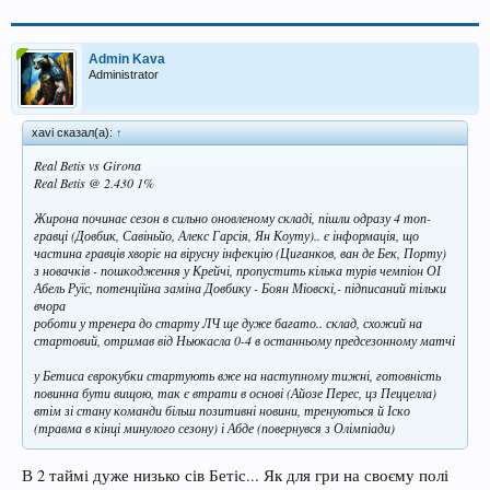
Admin Kava
Administrator
xavi сказал(а):
↑
Real Betis vs Girona
Real Betis @ 2.430 1%
Жирона починає сезон в сильно оновленому складі, пішли одразу 4 топ-
гравці (Довбик, Савіньйо, Алекс Гарсія, Ян Коуту).. є інформація, що
частина гравців хворіє на вірусну інфекцію (Циганков, ван де Бек, Порту)
з новачків - пошкодження у Крейчі, пропустить кілька турів чемпіон ОІ
Абель Руїс, потенційна заміна Довбику - Боян Міовскі,- підписаний тільки
вчора
роботи у тренера до старту ЛЧ ще дуже багато.. склад, схожий на
стартовий, отримав від Ньюкасла 0-4 в останньому предсезонному матчі
у Бетиса єврокубки стартують вже на наступному тижні, готовність
повинна бути вищою, так є втрати в основі (Айозе Перес, цз Пеццелла)
втім зі стану команди більш позитивні новини, тренуються й Іско
(травма в кінці минулого сезону) і Абде (повернувся з Олімпіади)
В 2 таймі дуже низько сів Бетіс... Як для гри на своєму полі