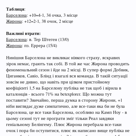
Таблиця
:
Барселона
: +10=4-1, 34 очка, 3 місце
Жирона
: +12=2-1, 38 очок, 2 місце
Важливі втрати:
Барселона
: в. Тер Штеген (13/0)
Жирона
: пз. Еррера (15/4)
Нинішня Барселона не викликає ніякого страху, яскравих
зірок немає, грають так собі. В той же час Жирона проводить
феноменальний сезон і йде на 2 місці. В супер формі Добвик,
Циганков, Савіо, Блінд і взагалі вся команда. В такій ситуації
зовсім не дивно, що навіть при цілком пристойному
коефіцієнті 1,5 на Барселону публіка не так щоб і вірила в
каталонців - всього 71% на betexplorer. Що можна тут
поставити? Звичайно, перша думка в сторону Жирони, +1
ніби виглядає дуже симпатично, але все-таки яка би не була
Барселона, це все таки Барселона, особливо на Камп Ноу - в
цьому сезоні тут не програти зміг тільки Реал завдяки
геніальному Белінгему. Плюс Жирона перебрала все-таки
очок і пора би оступитися, плюс як написано вище публіка не