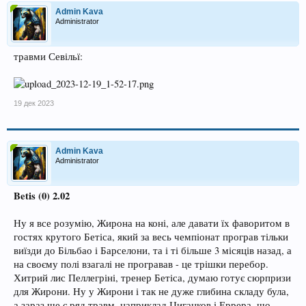
Admin Kava
Administrator
травми Севільї:
19 дек 2023
Admin Kava
Administrator
Betis (0) 2.02
Ну я все розумію, Жирона на коні, але давати їх фаворитом в
гостях крутого Бетіса, який за весь чемпіонат програв тільки
виїзди до Більбао і Барселони, та і ті більше 3 місяців назад, а
на своєму полі взагалі не програвав - це трішки перебор.
Хитрий лис Пеллегріні, тренер Бетіса, думаю готує сюрпризи
для Жирони. Ну у Жирони і так не дуже глибина складу була,
а зараз ще є ряд травм, наприклад Циганков і Еррера, що