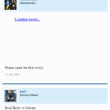
Administrator
Норм срач чи був гол)))
22 апр 2024
xavi
Блогер UAbets
Real Betis vs Girona