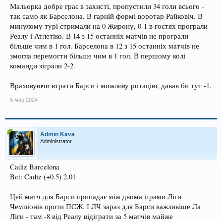
Мальорка добре грає в захисті, пропустили 34 голи всього -
так само як Барселона. В гарній формі воротар Райковіч. В
минулому турі стримали на 0 Жирону, 0-1 в гостях програли
Реалу і Атлетіко. В 14 з 15 останніх матчів не програли
більше чим в 1 гол. Барселона в 12 з 15 останніх матчів не
змогла перемогти більше чим в 1 гол. В першому колі
команди зіграли 2-2.
Враховуючи втрати Барси і можливу ротацію, давав би тут -1.
5 мар 2024
Admin Kava
Administrator
Cadiz Barcelona
Bet: Cadiz (+0.5) 2.01
Цей матч для Барси припадає між двома іграми Ліги
Чемпіонів проти ПСЖ. І ЛЧ зараз для Барси важливіше Ла
Ліги - там -8 від Реалу відіграти за 5 матчів майже