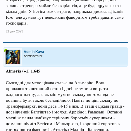
залишає тренера майже без варіантів, а це буде друга гра за
кілька днів. У Бетіса теж є втрати, наприклад дискваліфікація
Іско, але думаю тут невеликим фаворитом треба давати саме
господарів.
21 дек 2023
Admin Kava
Administrator
Almeria (+1) 1.645
Сьогодні для мене цікава ставка на Альмерію. Вони
провалюють поточний сезон і досі не змогли виграти
жодного матчу, але як мінімум по складу ця команда не
повинна бути такою безнадійною. Навіть по ціні складу по
Трансфермаркт, вони десь 14-15 в лізі. В атаці є цікаві гравці -
досвідчений Баптіштао і молоді Аррібас і Рамазані. Останні
матчі команда нав"язує серйозну боротьбу суперникам -
домашні нічиї з Бетісом і Мальоркою, і хороший спротив в
гостях проти фаворитів Атлетіко Мадрід і Барселони.