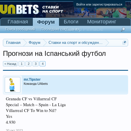
Войти или зарегистрироваться
Главная
Блоги
Мониторинг
Форум
Сканер Pinnacle
Поиск сообщений
Последние сообщения
Главная
Форум
Ставки на спорт и обсуждение спортивных со
Прогнозы на футбол
Прогнози на Іспанський футбол
< Назад
1
2
3
4
mr.Tipster
Команда UAbets
Granada CF vs Villarreal CF
Special – Match – Spain - La Liga
Villarreal CF To Win to Nil?
Yes
4.930
30 окт 2023