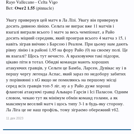
Rayo Vallecano - Celta Vigo
Over2 1.55
Bet:
(pinnacle)
Увагу привернув цей матч в Ла Лізі. Увагу він привернув
досить дивною лінією. Сельта не виграє вже 11 матчів і
взагалі виграли всього 1 матч за весь чемпіонат, а Райо
досить міцний середняк, який проиграв всього 4 матча з 15, і
навіть зіграв внічию з Барсою і Реалом. При цьому нам дають
рівну лінію і в районі 1,95 на фору Райо (0) на своєму полі. Це
як взагалі? Щось тут нечисто. А враховуючи такі підозри,
цікаво піти в тотал. Обидві команди мають хороших
атакуючих гравців, у Сельти це Бамба, Ларсен, Дувікас ну і в
першу чергу легенда Аспас, який зараз по недобору забитих
у порівнянні з xG якщо не помиляюсь на першому місці
серед всіх гравців топ-5 ліг, ну а у Райо дуже хороші
флангові атакуючі гравці Альваро Гарсія і Ісі Паласон. Одним
словом, чекаю тут як мінімум обмін команд голами, а як
максимум веселий матч і щось типу 3-1 в будь-яку сторону.
Ла Ліга це не наш профіль, тому зіграємо обережний тб2.
11 дек 2023