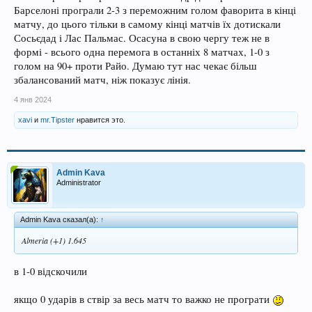
Барселоні програли 2-3 з переможним голом фаворита в кінці
матчу, до цього тільки в самому кінці матчів їх дотискали
Сосьєдад і Лас Пальмас. Осасуна в свою чергу теж не в
формі - всього одна перемога в останніх 8 матчах, 1-0 з
голом на 90+ проти Райо. Думаю тут нас чекає більш
збалансований матч, ніж показує лінія.
4 янв 2024
xavi
и
mr.Tipster
нравится это.
Admin Kava
Administrator
Admin Kava сказал(а):
↑
Almeria (+1) 1.645
в 1-0 відскочили
якщо 0 ударів в ствір за весь матч то важко не програти