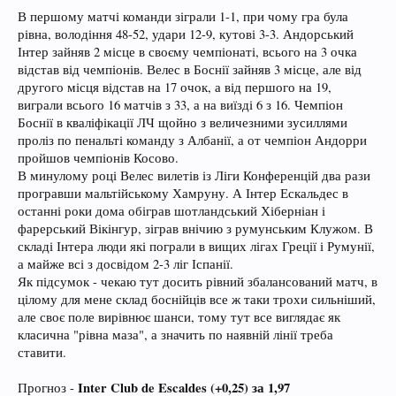
В першому матчі команди зіграли 1-1, при чому гра була
рівна, володіння 48-52, удари 12-9, кутові 3-3. Андорський
Інтер зайняв 2 місце в своєму чемпіонаті, всього на 3 очка
відстав від чемпіонів. Велес в Боснії зайняв 3 місце, але від
другого місця відстав на 17 очок, а від першого на 19,
виграли всього 16 матчів з 33, а на виїзді 6 з 16. Чемпіон
Боснії в кваліфікації ЛЧ щойно з величезними зусиллями
проліз по пенальті команду з Албанії, а от чемпіон Андорри
пройшов чемпіонів Косово.
В минулому році Велес вилетів із Ліги Конференцій два рази
програвши мальтійському Хамруну. А Інтер Ескальдес в
останні роки дома обіграв шотландський Хіберніан і
фарерський Вікінгур, зіграв внічию з румунським Клужом. В
складі Інтера люди які пограли в вищих лігах Греції і Румунії,
а майже всі з досвідом 2-3 ліг Іспанії.
Як підсумок - чекаю тут досить рівний збалансований матч, в
цілому для мене склад боснійців все ж таки трохи сильніший,
але своє поле вирівнює шанси, тому тут все виглядає як
класична "рівна маза", а значить по наявній лінії треба
ставити.
Inter Club de Escaldes (+0,25) за 1,97
Прогноз -