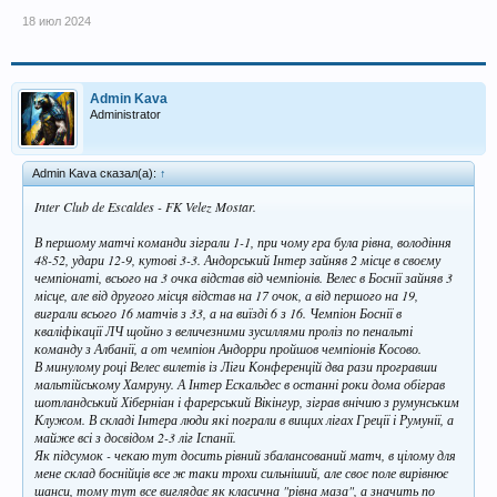
18 июл 2024
Admin Kava
Administrator
Admin Kava сказал(а):
↑
Inter Club de Escaldes - FK Velez Mostar.
В першому матчі команди зіграли 1-1, при чому гра була рівна, володіння
48-52, удари 12-9, кутові 3-3. Андорський Інтер зайняв 2 місце в своєму
чемпіонаті, всього на 3 очка відстав від чемпіонів. Велес в Боснії зайняв 3
місце, але від другого місця відстав на 17 очок, а від першого на 19,
виграли всього 16 матчів з 33, а на виїзді 6 з 16. Чемпіон Боснії в
кваліфікації ЛЧ щойно з величезними зусиллями проліз по пенальті
команду з Албанії, а от чемпіон Андорри пройшов чемпіонів Косово.
В минулому році Велес вилетів із Ліги Конференцій два рази програвши
мальтійському Хамруну. А Інтер Ескальдес в останні роки дома обіграв
шотландський Хіберніан і фарерський Вікінгур, зіграв внічию з румунським
Клужом. В складі Інтера люди які пограли в вищих лігах Греції і Румунії, а
майже всі з досвідом 2-3 ліг Іспанії.
Як підсумок - чекаю тут досить рівний збалансований матч, в цілому для
мене склад боснійців все ж таки трохи сильніший, але своє поле вирівнює
шанси, тому тут все виглядає як класична "рівна маза", а значить по