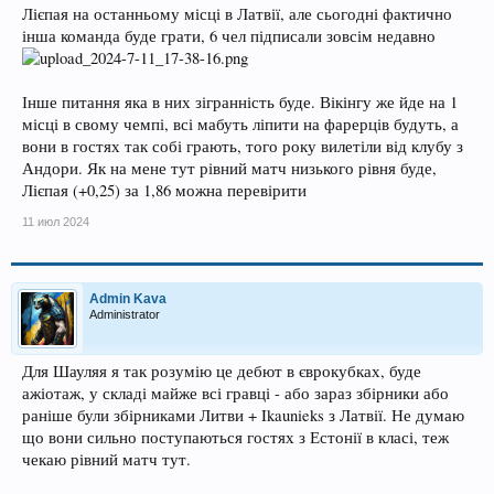
Лієпая на останньому місці в Латвії, але сьогодні фактично
інша команда буде грати, 6 чел підписали зовсім недавно
Інше питання яка в них зігранність буде. Вікінгу же йде на 1
місці в свому чемпі, всі мабуть ліпити на фарерців будуть, а
вони в гостях так собі грають, того року вилетіли від клубу з
Андори. Як на мене тут рівний матч низького рівня буде,
Лієпая (+0,25) за 1,86 можна перевірити
11 июл 2024
Admin Kava
Administrator
Для Шауляя я так розумію це дебют в єврокубках, буде
ажіотаж, у складі майже всі гравці - або зараз збірники або
раніше були збірниками Литви + Ikaunieks з Латвії. Не думаю
що вони сильно поступаються гостях з Естонії в класі, теж
чекаю рівний матч тут.