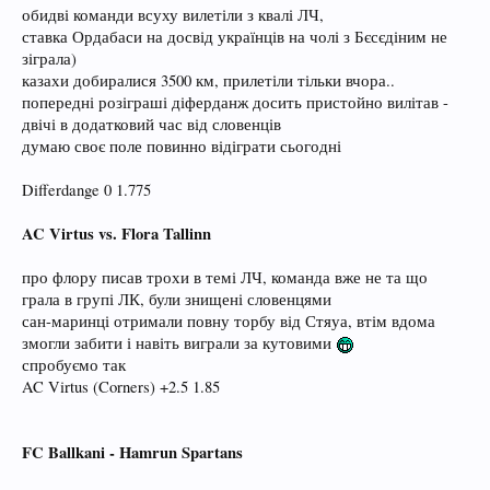
обидві команди всуху вилетіли з квалі ЛЧ,
ставка Ордабаси на досвід українців на чолі з Бєсєдіним не
зіграла)
казахи добиралися 3500 км, прилетіли тільки вчора..
попередні розіграші діферданж досить пристойно вилітав -
двічі в додатковий час від словенців
думаю своє поле повинно відіграти сьогодні
Differdange 0 1.775
AC Virtus vs. Flora Tallinn
про флору писав трохи в темі ЛЧ, команда вже не та що
грала в групі ЛК, були знищені словенцями
сан-маринці отримали повну торбу від Стяуа, втім вдома
змогли забити і навіть виграли за кутовими
спробуємо так
AC Virtus (Corners) +2.5 1.85
FC Ballkani - Hamrun Spartans