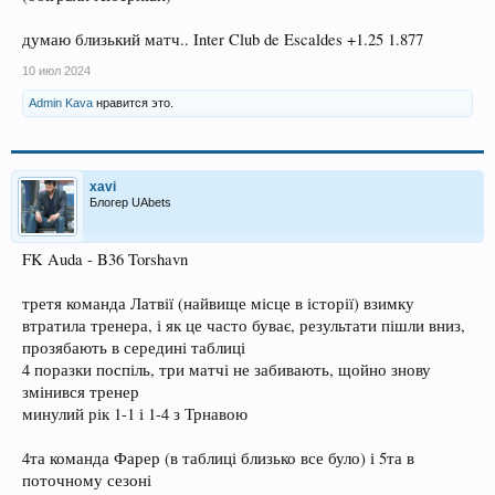
думаю близький матч.. Inter Club de Escaldes +1.25 1.877
10 июл 2024
Admin Kava
нравится это.
xavi
Блогер UAbets
FK Auda - B36 Torshavn
третя команда Латвії (найвище місце в історії) взимку
втратила тренера, і як це часто буває, результати пішли вниз,
прозябають в середині таблиці
4 поразки поспіль, три матчі не забивають, щойно знову
змінився тренер
минулий рік 1-1 і 1-4 з Трнавою
4та команда Фарер (в таблиці близько все було) і 5та в
поточному сезоні