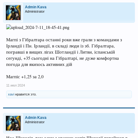
Admin Kava
Administrator
Магпі з Гібралтара останні роки вже грали з командами з
Ірландії і Пн. Ірландії, в складі люди із зб. Гібралтара,
погравші в вищих лігах Шотландії і Литви, іспанській
сегунді, +35 сьогодні на Гібралтарі, не дуже комфортна
погода для якихось активних дій
Магпіс +1,25 за 2,0
11 июл 2024
xavi
нравится это.
Admin Kava
Administrator
Ноа-Шкендія, там один з кращих напів Шкендії перейшов в