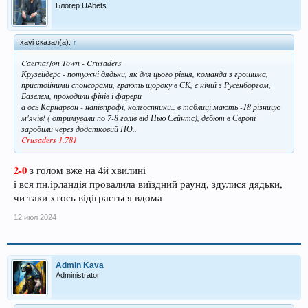
Блогер UAbets
xavi сказал(а):
↑
Caernarfon Town - Crusaders
Крузейдерс - потужні дядьки, як для цього рівня, команда з грошима,
пристойними спонсорами, грають щороку в ЄК, є нічиї з Русенборгом,
Базелем, проходили фінів і фарери
а ось Карнарвон - напівпрофі, колгоспники.. в таблиці мають -18 різницю
м'ячів! ( отримували по 7-8 голів від Нью Сейнтс), дебют в Європі
заробили через додатковий ПО..
Crusaders 1.781
2-0
з голом вже на 4й хвилині
і вся пн.ірландія провалила виїздний раунд, здулися дядьки,
чи таки хтось відіграється вдома
12 июл 2024
Admin Kava
Administrator