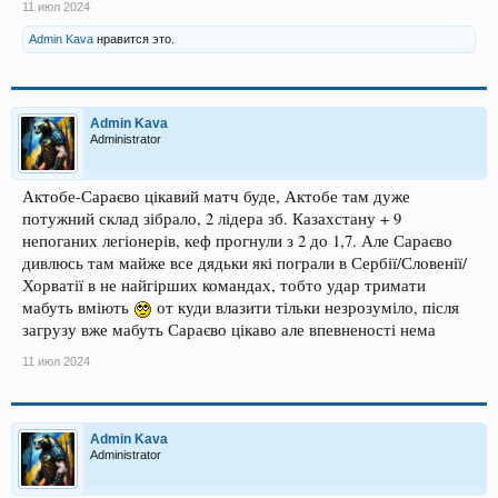
11 июл 2024
Admin Kava
нравится это.
Admin Kava
Administrator
Актобе-Сараєво цікавий матч буде, Актобе там дуже
потужний склад зібрало, 2 лідера зб. Казахстану + 9
непоганих легіонерів, кеф прогнули з 2 до 1,7. Але Сараєво
дивлюсь там майже все дядьки які пограли в Сербії/Словенії/
Хорватії в не найгірших командах, тобто удар тримати
мабуть вміють
от куди влазити тільки незрозуміло, після
загрузу вже мабуть Сараєво цікаво але впевненості нема
11 июл 2024
Admin Kava
Administrator