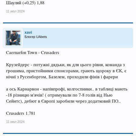
Шауляй (+0,25) 1,88
11 июл 2024
xavi
Блогер UAbets
Caernarfon Town - Crusaders
Крузейдерс - потужні дядьки, як для цього рівня, команда з
грошима, пристойними спонсорами, грають щороку в ЄК, є
нічиї з Русенборгом, Базелем, проходили фінів і фарери
а ось Карнарвон - напівпрофі, колгоспники.. в таблиці мають
-18 різницю м'ячів! ( отримували по 7-8 голів від Нью
Сейнтс), дебют в Європі заробили через додатковий ПО..
Crusaders 1.781
11 июл 2024