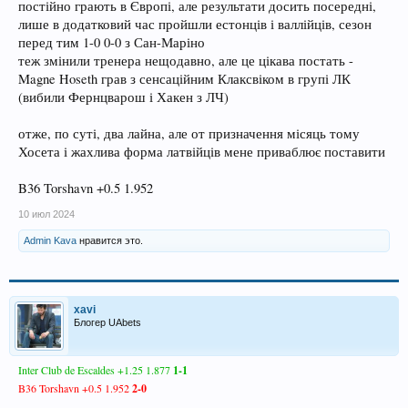
постійно грають в Європі, але результати досить посередні,
лише в додатковий час пройшли естонців і валлійців, сезон
перед тим 1-0 0-0 з Сан-Маріно
теж змінили тренера нещодавно, але це цікава постать -
Magne Hoseth грав з сенсаційним Клаксвіком в групі ЛК
(вибили Фернцварош і Хакен з ЛЧ)
отже, по суті, два лайна, але от призначення місяць тому
Хосета і жахлива форма латвійців мене приваблює поставити
B36 Torshavn +0.5 1.952
10 июл 2024
Admin Kava
нравится это.
xavi
Блогер UAbets
Inter Club de Escaldes +1.25 1.877
1-1
B36 Torshavn +0.5 1.952
2-0