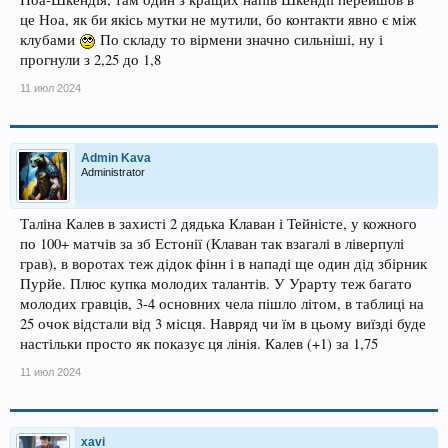
це Ноа, як би якісь мутки не мутили, бо контакти явно є між
клубами
По складу то вірмени значно сильніші, ну і
прогнули з 2,25 до 1,8
11 июл 2024
Admin Kava
Administrator
Таліна Калев в захисті 2 дядька Клаван і Тейністе, у кожного
по 100+ матчів за зб Естонії (Клаван так взагалі в ліверпулі
грав), в воротах теж дідок фінн і в нападі ще один дід збірник
Пурйе. Плюс купка молодих талантів. У Урарту теж багато
молодих гравців, 3-4 основних чела пішло літом, в таблиці на
25 очок відстали від 3 місця. Навряд чи їм в цьому виїзді буде
настільки просто як показує ця лінія. Калев (+1) за 1,75
11 июл 2024
xavi