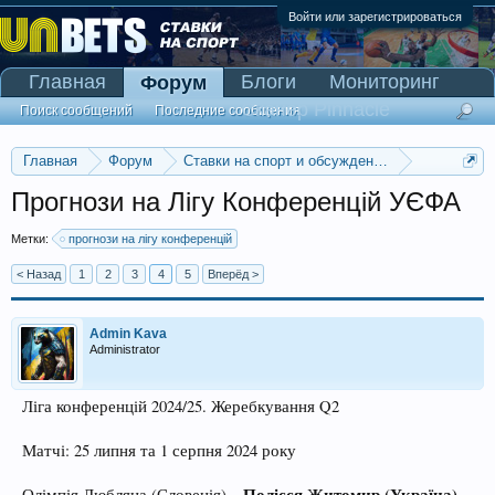
Войти или зарегистрироваться
Главная
Блоги
Мониторинг
Форум
Сканер Pinnacle
Поиск сообщений
Последние сообщения
Главная
Форум
Ставки на спорт и обсуждение спортивных со
Прогнозы на футбол
Прогнози на Лігу Конференцій УЄФА
Метки:
прогнози на лігу конференцій
< Назад
1
2
3
4
5
Вперёд >
Admin Kava
Administrator
Ліга конференцій 2024/25. Жеребкування Q2
Матчі: 25 липня та 1 серпня 2024 року
Полісся Житомир (Україна)
Олімпія Любляна (Словенія) –