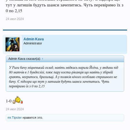
тут у латишів будуть шанси зачепитись. Чуть перевіримо їх з
0 по 2,15
24 июл 2024
Admin Kava
Administrator
Admin Kava сказал(а):
↑
У Риги бачу міцненький склад, навіть звідкись нарили Йоїча, у людини під
80 матчів в 1 бундеслізі, плюс пару коста-ріканців що навіть у збірній
грають, негритоси, бразильці. А у поляків нічого особливо страшного не
бачу. Є підозра що тут у латишів будуть шанси зачепитись. Чуть
перевіримо їх з 0 по 2,15
1-0
24 июл 2024
mr.Tipster
нравится это.