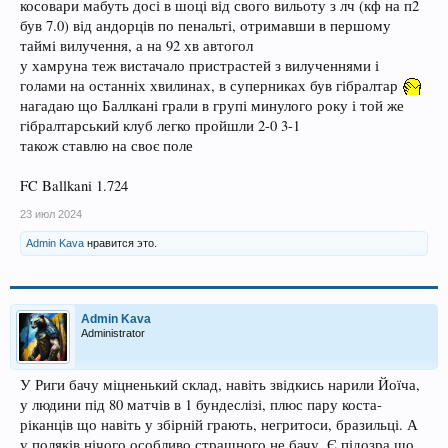
косовари мабуть досі в шоці від свого вильоту з лч (кф на п2
був 7.0) від андорців по пенальті, отримавши в першому
таймі вилучення, а на 92 хв автогол
у хамруна теж вистачало пристрастей з вилученнями і
голами на останніх хвилинах, в суперниках був гібралтар
нагадаю що Баллкані грали в групі минулого року і той же
гібралтарський клуб легко пройшли 2-0 3-1
також ставлю на своє поле
FC Ballkani 1.724
23 июл 2024
Admin Kava
нравится это.
Admin Kava
Administrator
У Риги бачу міцненький склад, навіть звідкись нарили Йоїча,
у людини під 80 матчів в 1 бундеслізі, плюс пару коста-
ріканців що навіть у збірній грають, негритоси, бразильці. А
у поляків нічого особливо страшного не бачу. Є підозра що