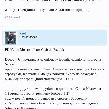
Дніпро-1 (Україна)
– Пушкаш Академія (Угорщина)
19 июн 2024
xavi
Блогер UAbets
FK Velez Mostar - Inter Club de Escaldes
Велес - 3тя команда з чемпіонату Боснії, чемпіону програли
багато
прийшов новий тренер Damir Čanadi, колись виводив Альтах в
єврокубки, в останніх місцях роботи нічого не показував
в 2022му програли двічі мальтійцям 0-1 0-1
андорці - другі в чемпі, рубалися до кінця з Санта-Коломою
(ті вчора програли чемпіону Косово 1-2)
також новий тренер, працював в системі Барселони
в Європі виступають більш ніж достойно, особливо вдома
(обіграли Хіберніан)