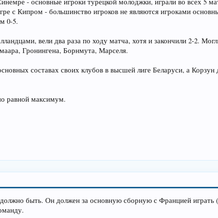
инемре - основные игроки турецкой молоджки, играли во всех 5 ма
гре с Кипром - большинство игроков не являются игроками основны
м 0-5.
лландцами, вели два раза по ходу матча, хотя и закончили 2-2. Мог
кмаара, Гронингена, Борнмута, Марселя.
основных составах своих клубов в высшей лиге Беларуси, а Корзун
 по равной максимум.
е должно быть. Он должен за основную сборную с Францией играть (с
команду.