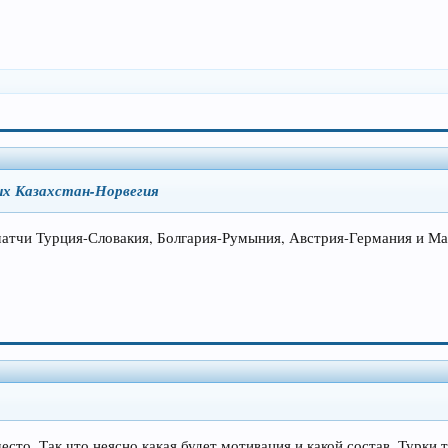
ых Казахстан-Норвегия
матчи Турция-Словакия, Болгария-Румыния, Австрия-Германия и Мал
место. Так что неясно какая будет мотивация и какой состав. Турки