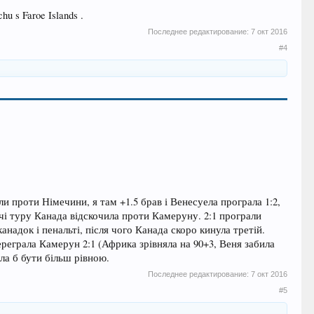
chu s Faroe Islands .
Последнее редактирование:
7 окт 2016
#4
 проти Німечини, я там +1.5 брав і Венесуела програла 1:2,
чі туру Канада відскочила проти Камеруну. 2:1 програли
адок і пенальті, після чого Канада скоро кинула третій.
реграла Камерун 2:1 (Африка зрівняла на 90+3, Веня забила
ала б бути більш рівною.
Последнее редактирование:
7 окт 2016
#5