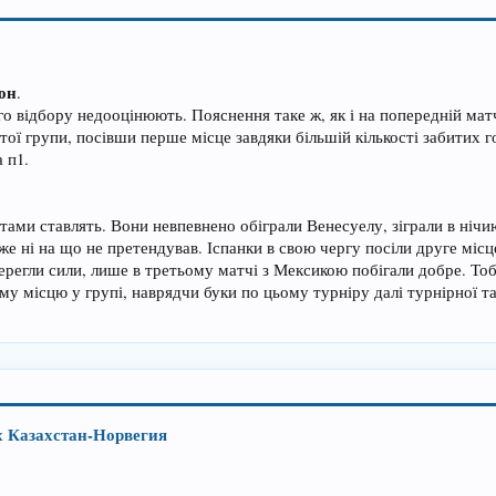
фон
.
 відбору недооцінюють. Пояснення таке ж, як і на попередній мат
ої групи, посівши перше місце завдяки більшій кількості забитих го
а п1.
тами ставлять. Вони невпевнено обіграли Венесуелу, зіграли в нічию 
е ні на що не претендував. Іспанки в свою чергу посіли друге місце
берегли сили, лише в третьому матчі з Мексикою побігали добре. То
 місцю у групі, наврядчи буки по цьому турніру далі турнірної таб
х Казахстан-Норвегия