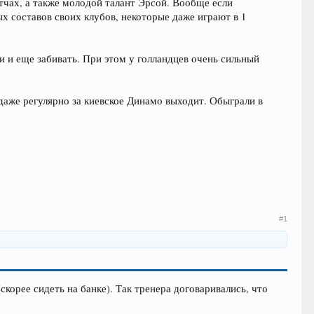
тчах, а также молодой талант Эрсой. Вообще если
х составов своих клубов, некоторые даже играют в 1
ли и еще забивать. При этом у голландцев очень сильный
 даже регулярно за киевское Динамо выходит. Обыграли в
#1
корее сидеть на банке). Так тренера договаривались, что