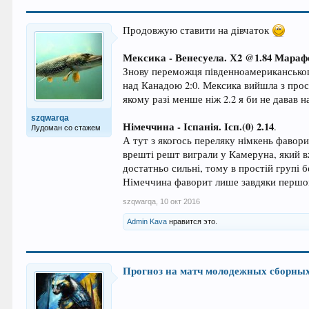
Продовжую ставити на дівчаток
Мексика - Венесуела. Х2 @1.84 Мара
Знову переможця південноамериканського
над Канадою 2:0. Мексика вийшла з прост
якому разі менше ніж 2.2 я би не давав н
szqwarqa
Німеччина - Іспанія. Ісп.(0) 2.14
.
Лудоман со стажем
А тут з якогось переляку німкень фавори
врешті решт виграли у Камеруна, який вж
достатньо сильні, тому в простій групі 
Німеччина фаворит лише завдяки першому
szqwarqa
,
10 окт 2016
Admin Kava
нравится это.
Прогноз на матч молодежных сборны