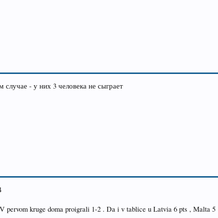
 случае - у них 3 человека не сыграет
4
 pervom kruge doma proigrali 1-2 . Da i v tablice u Latvia 6 pts , Malta 5 