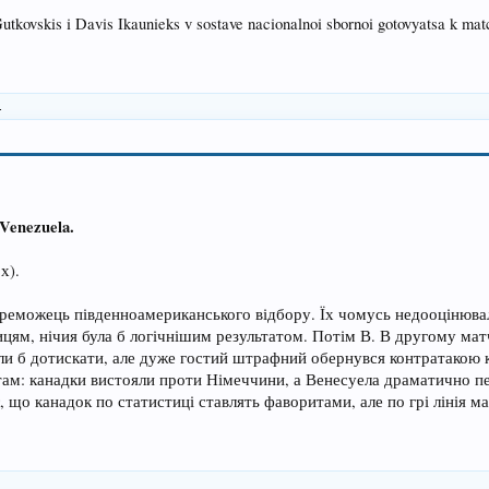
Gutkovskis i Davis Ikaunieks v sostave nacionalnoi sbornoi gotovyatsa k mat
.
Venezuela.
х).
ереможець південноамериканського відбору. Їх чомусь недооцінювали
ям, нічия була б логічнішим результатом. Потім В. В другому мат
и б дотискати, але дуже гостий штрафний обернувся контратакою кан
атам: канадки вистояли проти Німеччини, а Венесуела драматично пе
, що канадок по статистиці ставлять фаворитами, але по грі лінія м