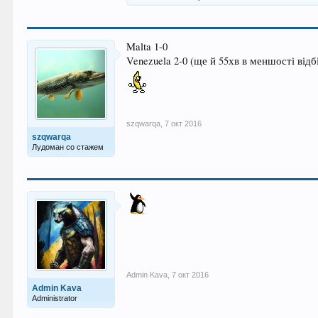
Malta 1-0
Venezuela 2-0 (ще й 55хв в меншості відб
szqwarqa
,
7 окт 2016
szqwarqa
Лудоман со стажем
Admin Kava
,
7 окт 2016
Admin Kava
Administrator