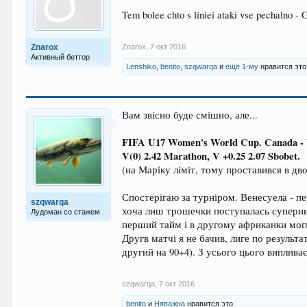
Tem bolee chto s liniei ataki vse pechalno - 
Znarox
Znarox
,
7 окт 2016
Активный беттор
Lenshiko
,
benito
,
szqwarqa
и
ещё 1-му
нравится это
Вам звісно буде смішно, але...
FIFA U17 Women's World Cup. Canada - 
V(0) 2.42 Marathon, V +0.25 2.07 Sbobet.
(на Маріку ліміт, тому проставився в дво
Спостерігаю за турніром. Венесуела - п
szqwarqa
хоча лиш трошечки поступалась суперниц
Лудоман со стажем
перший тайм і в другому африканки могл
Другв матчі я не бачив, лиге по результ
другий на 90+4). З усього цього випливає
szqwarqa
,
7 окт 2016
benito
и
Няважна
нравится это.