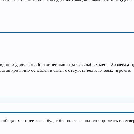
данно удивляют. Достойнейшая игра без слабых мест. Хозяевам п
став критично ослаблен в связи с отсутствием ключевых игроков.
 победа их скорее всего будет бесполезна - шансов пролезть в четв