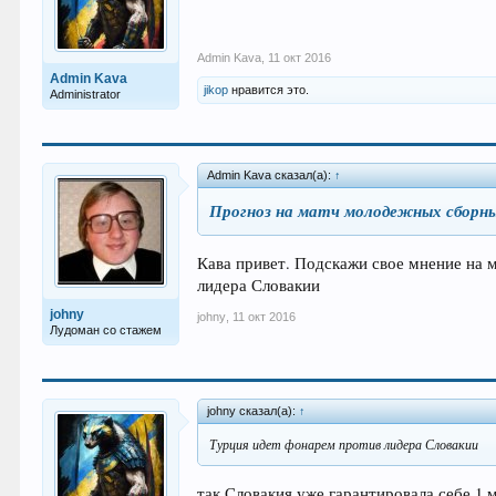
Admin Kava
,
11 окт 2016
Admin Kava
jikop
нравится это.
Administrator
Admin Kava сказал(а):
↑
Прогноз на матч молодежных сборн
Кава привет. Подскажи свое мнение на 
лидера Словакии
johny
johny
,
11 окт 2016
Лудоман со стажем
johny сказал(а):
↑
Турция идет фонарем против лидера Словакии
так Словакия уже гарантировала себе 1 