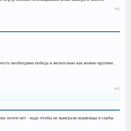
#11
росто необходима победа и желательно как можно крупнее.
#12
ерку почти нет - надо чтобы не выиграли норвежцы и сербы