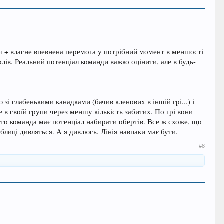
ч + власне впевнена перемога у потрібний момент в меншості
лів. Реальний потенціал команди важко оцінити, але в будь-
зі слабенькими канадками (бачив кленових в іншій грі...) і
 в своїй групи через меншу кількість забитих. По грі вони
бто команда має потенціал набирати обертів. Все ж схоже, що
лиці дивляться. А я дивлюсь. Лінія навпаки має бути.
#8