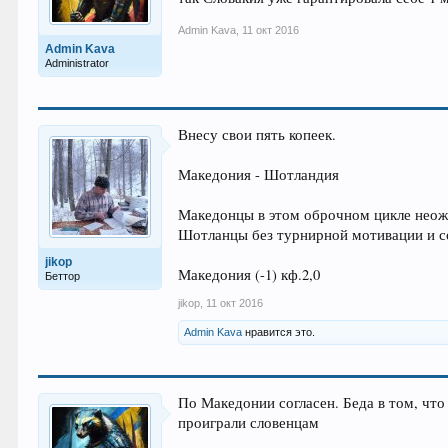
Admin Kava
,
11 окт 2016
Admin Kava
Administrator
Внесу свои пять копеек.
Македония - Шотландия
Македонцы в этом оброчном цикле неожи
Шотланцы без турнирной мотивации и со
jikop
Македония (-1) кф.2,0
Беттор
jikop
,
11 окт 2016
Admin Kava
нравится это.
По Македонии согласен. Беда в том, что
проиграли словенцам