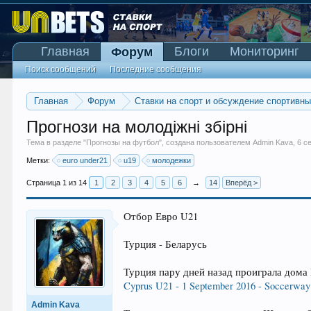
Главная
Блоги
Мониторинг
Форум
Поиск сообщений
Последние сообщения
Главная
Форум
Ставки на спорт и обсуждение спортивн
Прогнози на молодіжні збірні
Тема в разделе "
Прогнозы на футбол
", создана пользователем
Admin Kava
,
6 с
Метки:
euro under21
u19
молодежки
Страница 1 из 14
1
2
3
4
5
6
→
14
Вперёд >
Отбор Евро U21
Турция - Беларусь
Турция пару дней назад проиграла дома 
Cyprus U21 - 1 September 2016 - Soccerway
Admin Kava