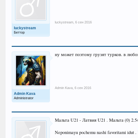
luckystream
,
6 сен 2016
luckystream
Беттор
ну может поэтому грузят турков. в любом
Admin Kava
,
6 сен 2016
Admin Kava
Administrator
Мальта U21 - Латвия U21 . Мальта (0) 2.5
Neponimayu pochemu nashi favoritami idut . V