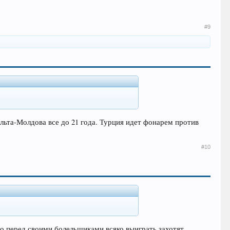
#9
ьта-Молдова все до 21 года. Турция идет фонарем против
#10
 то перед своими болельщиками всяко выиграть захотят