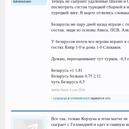
Теперь не сыграют удаленные Шахин и С
Administrator
посмотреть состав турецкой сборной в и
турецкой лиге. В марте отлились словака
Беларусы же пару дней назад играли с го
состав, люди из основы Аякса, ПСВ, Ал
У беларусов почти все игроки играют в 
гостях Кипр 1-0 и дома 1-0 Словаков.
Думаю, переоценивают тут турков, -0,5
Беларусь +1 1,81
Беларусь больше 0,75 2,12
чуть Беларусь 6,5
Admin Kava
,
6 сен 2016
szqwarqa
и
smetankovich
нравится это.
Все так, только Корзуна в этом матче н
сыграет с Голландией и едет в главную 