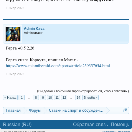
19 мар 2022
Admin Kava
Administrator
Герта +0,5 2,26
Герта сняла Коркута, пришел Магат -
https://www.miamiherald.com/sports/article259357654.html
19 мар 2022
(Вы должны войти или зарегистрироваться, чтобы ответить.)
< Назад
1
←
8
9
10
11
12
→
14
Вперёд >
Главная
Форум
Ставки на спорт и обсуждение спортивных со
Прогнозы на футбол
Russian (RU)
Обратная связь
Помощь
Forum software by XenForo™
Условия и правила