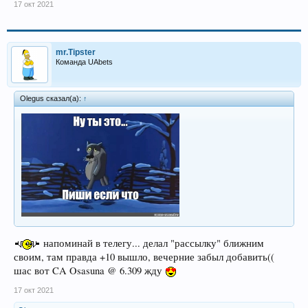
17 окт 2021
mr.Tipster
Команда UAbets
Olegus сказал(а):
↑
напоминай в телегу... делал "рассылку" ближним
своим, там правда +10 вышло, вечерние забыл добавить((
шас вот CA Osasuna @ 6.309 жду
17 окт 2021