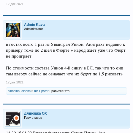
12 дек 2021
Admin Kava
Administrator
в гостях всего 1 раз из 6 выиграл Унион, Айнтрахт недавно к
примеру тоже по 2 шел в Фюрте + народ ждет уже что Фюрт
не проиграет.
По стоимости состава Унион 4-й снизу в БЛ, так что то они
там вверху сейчас не означает что их будут по 1,5 рисовать
12 дек 2021
binhdinh
,
elohim
и
mr.Tipster
нравится это.
Дядюшка ОХ
Гуру ставок
14-30 15.01.22 Вторая бундеслига Санкт-Паули -Ауэ