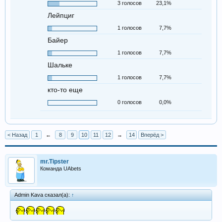
3 голосов
23,1%
Лейпциг
1 голосов
7,7%
Байер
1 голосов
7,7%
Шальке
1 голосов
7,7%
кто-то еще
0 голосов
0,0%
< Назад
1
←
8
9
10
11
12
→
14
Вперёд >
mr.Tipster
Команда UAbets
Admin Kava сказал(а):
↑