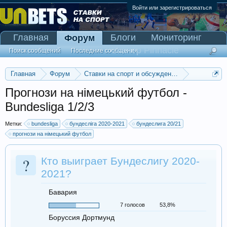
Войти или зарегистрироваться
Главная
Блоги
Мониторинг
Форум
Сканер Pinnacle
Поиск сообщений
Последние сообщения
Главная
Форум
Ставки на спорт и обсуждение спортивных со
Прогнозы на футбол
Прогнози на німецький футбол -
Bundesliga 1/2/3
Метки:
bundesliga
бундесліга 2020-2021
бундеслига 20/21
прогнози на німецький футбол
?
Кто выиграет Бундеслигу 2020-
2021?
Бавария
7 голосов
53,8%
Боруссия Дортмунд