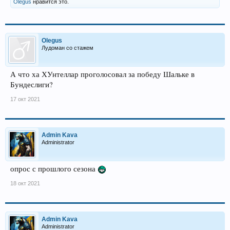
Olegus
нравится это.
Olegus
Лудоман со стажем
А что ха ХУнтеллар проголосовал за победу Шальке в
Бундеслиги?
17 окт 2021
Admin Kava
Administrator
опрос с прошлого сезона
18 окт 2021
Admin Kava
Administrator