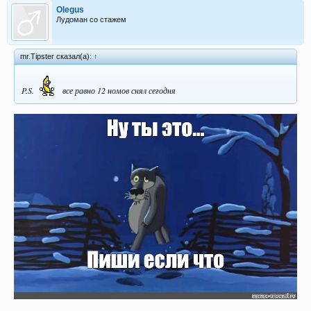
Olegus
Лудоман со стажем
mr.Tipster сказал(а):
↑
P.S.
все равно 12 номов снял сегодня