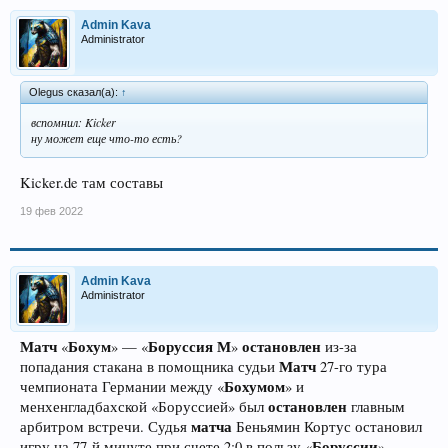
Admin Kava
Administrator
Olegus сказал(а):
↑
вспомнил: Kicker
ну может еще что-то есть?
Kicker.de там составы
19 фев 2022
Admin Kava
Administrator
Матч
Бохум
Боруссия М
остановлен
«
» — «
»
из-за
Матч
попадания стакана в помощника судьи
27-го тура
Бохумом
чемпионата Германии между «
» и
остановлен
менхенгладбахской «Боруссией» был
главным
матча
арбитром встречи. Судья
Беньямин Кортус остановил
Боруссии
игру на 77-й минуте при счете 2:0 в пользу «
».