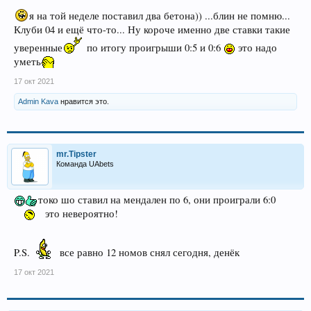
я на той неделе поставил два бетона)) ...блин не помню...
Клуби 04 и ещё что-то... Ну короче именно две ставки такие
уверенные
по итогу проигрыши 0:5 и 0:6
это надо
уметь
17 окт 2021
Admin Kava
нравится это.
mr.Tipster
Команда UAbets
токо шо ставил на мендален по 6, они проиграли 6:0
это невероятно!
P.S.
все равно 12 номов снял сегодня, денёк
17 окт 2021