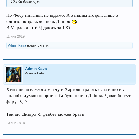
-10 я би давав тут
По Фесу питання, не відомо. А з іншим згоден, лише з
однією поправкою, це ж Дніпро
В Марафоні (-6.5) дають за 1.85
11 янв 2019
Admin Kava
нравится это.
Admin Kava
Administrator
Хімік після важкого матчу в Харкові, грають фактично в 7
чоловік, думаю непросто їм буде проти Дніпра. Давав би тут
фору -8,-9
Так що Дніпро -5 фавбет можна брати
13 янв 2019