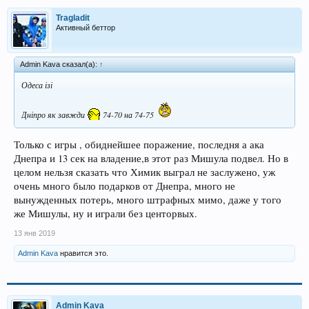
Tragladit
Активный беттор
Admin Kava сказал(а):
↑
Одеса ізі
Дніпро як завжди
74-70 на 74-75
Только с игры , обиднейшее поражение, последня а ака
Днепра и 13 сек на владение,в этот раз Мишула подвел. Но в
целом нельзя сказать что Химик выграл не заслужено, уж
очень много было подарков от Днепра, много не
вынужденных потерь, много штрафных мимо, даже у того
же Мишулы, ну и играли без центорвых.
13 янв 2019
Admin Kava
нравится это.
Admin Kava