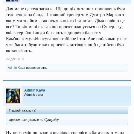
Для мене це теж загадка. Ще до ціх останніх поповнень була
теж непогана банда. І голоний тренер там Дмитро Марков з
яким ми знайомі, так ось я в нього і запитав, Діма навіщо це
все? То він мені сказав що проект планується на Суперлігу,
якісь серьйоні люди бажають відновити баскет у
Кам'янскому. Фінасування стабілне і т.д. Але побачимо у нас
уже багато було таких проектів, хотілося щоб це дійсно було
як заявляють.
22 дек 2018
Admin Kava
нравится это.
Admin Kava
Administrator
Tragladit сказал(а):
↑
проект планується на Суперлігу
Ну це ж смішно, коли в реаліях суперліги в багатьох команд