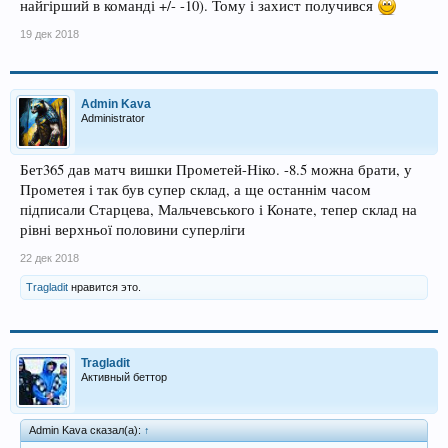
найгірший в команді +/- -10). Тому і захист получився
19 дек 2018
Admin Kava
Administrator
Бет365 дав матч вишки Прометей-Ніко. -8.5 можна брати, у
Прометея і так був супер склад, а ще останнім часом
підписали Старцева, Мальчевського і Конате, тепер склад на
рівні верхньої половини суперліги
22 дек 2018
Tragladit
нравится это.
Tragladit
Активный беттор
Admin Kava сказал(а):
↑