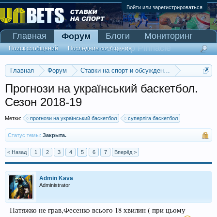
Войти или зарегистрироваться
Главная
Блоги
Мониторинг
Форум
Сканер Pinnacle
Поиск сообщений
Последние сообщения
Главная
Форум
Ставки на спорт и обсуждение спортивных со
Баскетбольные прогнозы
Прогнози на український баскетбол.
Сезон 2018-19
Метки:
прогнози на український баскетбол
суперліга баскетбол
Статус темы:
Закрыта.
< Назад
1
2
3
4
5
6
7
Вперёд >
Admin Kava
Administrator
Натяжко не грав,Фесенко всього 18 хвилин ( при цьому