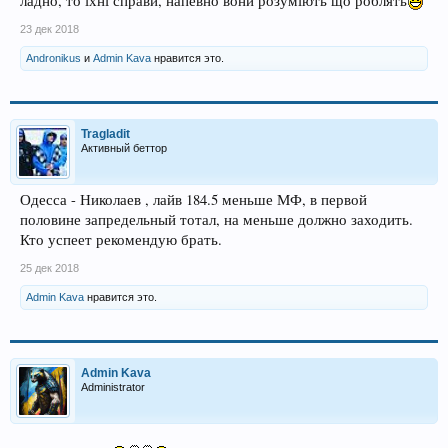
ладно, то їхні справи, напевно вони розуміють що роблять
23 дек 2018
Andronikus
и
Admin Kava
нравится это.
Tragladit
Активный беттор
Одесса - Николаев , лайв 184.5 меньше МФ, в первой
половине запредельный тотал, на меньше должно заходить.
Кто успеет рекомендую брать.
25 дек 2018
Admin Kava
нравится это.
Admin Kava
Administrator