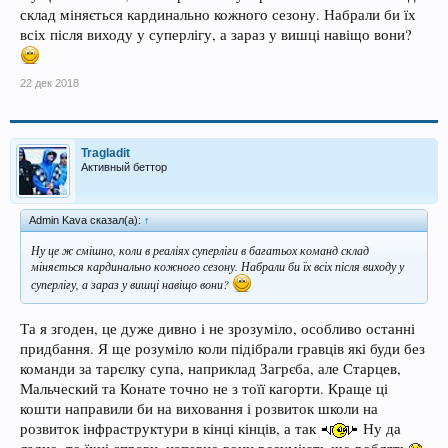
склад міняється кардинально кожного сезону. Набрали би їх
всіх після виходу у суперлігу, а зараз у вишці навіщо вони?
22 дек 2018
Tragladit
Активный беттор
Admin Kava сказал(а):
↑
Ну це ж смішно, коли в реаліях суперліги в багатьох команд склад
міняється кардинально кожного сезону. Набрали би їх всіх після виходу у
суперлігу, а зараз у вишці навіщо вони?
Та я згоден, це дуже дивно і не зрозуміло, особливо останні
придбання. Я ще розуміло коли підібрали гравців які буди без
команди за тарєлку супа, наприклад Загрєба, але Старцев,
Мальческий та Конате точно не з тоїї кагорти. Краще ці
кошти направили би на виховання і розвиток школи на
розвиток інфраструктури в кінці кінців, а так
Ну да