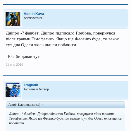
Admin Kava
Administrator
Дніпро -7 фавбет. Дніпро підписало Глебова, повернувся
після травми Тімофеєнко. Якщо ще Фесенко буде, то важко
тут для Одеси якісь шанси побачити.
-10 я би давав тут
11 янв 2019
Tragladit
Активный беттор
Admin Kava сказал(а):
↑
Дніпро -7 фавбет. Дніпро підписало Глебова, повернувся після травми
Тімофеєнко. Якщо ще Фесенко буде, то важко тут для Одеси якісь шанси
побачити.