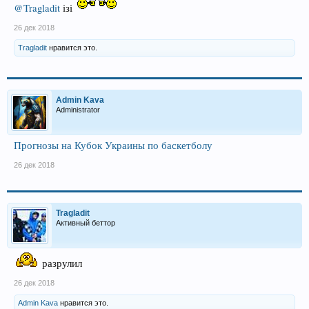
@Tragladit
ізі
26 дек 2018
Tragladit
нравится это.
Admin Kava
Administrator
Прогнозы на Кубок Украины по баскетболу
26 дек 2018
Tragladit
Активный беттор
разрулил
26 дек 2018
Admin Kava
нравится это.