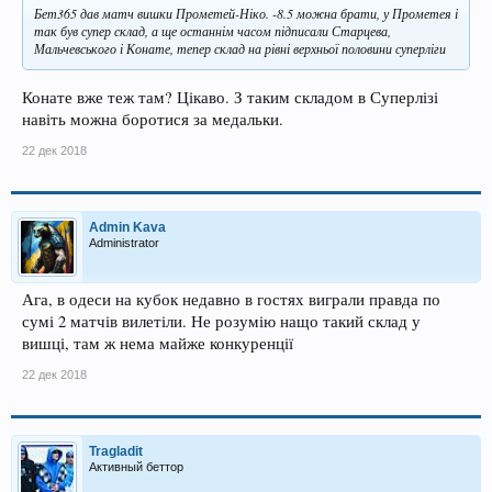
Бет365 дав матч вишки Прометей-Ніко. -8.5 можна брати, у Прометея і
так був супер склад, а ще останнім часом підписали Старцева,
Мальчевського і Конате, тепер склад на рівні верхньої половини суперліги
Конате вже теж там? Цікаво. З таким складом в Суперлізі
навіть можна боротися за медальки.
22 дек 2018
Admin Kava
Administrator
Ага, в одеси на кубок недавно в гостях виграли правда по
сумі 2 матчів вилетіли. Не розумію нащо такий склад у
вишці, там ж нема майже конкуренції
22 дек 2018
Tragladit
Активный беттор