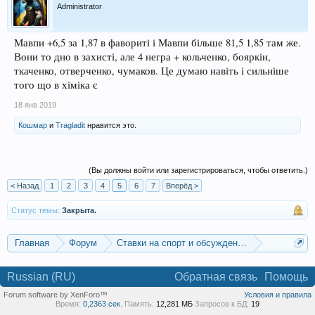
Administrator
Мавпи +6,5 за 1,87 в фавориті і Мавпи більше 81,5 1,85 там же.
Вони то дно в захисті, але 4 негра + кольченко, бояркін,
ткаченко, отверченко, чумаков. Це думаю навіть і сильніше
того що в хіміка є
18 янв 2019
Кошмар
и
Tragladit
нравится это.
(Вы должны войти или зарегистрироваться, чтобы ответить.)
< Назад
1
2
3
4
5
6
7
Вперёд >
Статус темы:
Закрыта.
Главная
Форум
Ставки на спорт и обсуждение спортивных со
Баскетбольные прогнозы
Russian (RU)
Обратная связь
Помощь
Forum software by XenForo™
Условия и правила
Время:
0,2363 сек.
Память:
12,281 МБ
Запросов к БД:
19