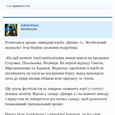
xavi
нравится это.
Admin Kava
Administrator
Розпочався процес ліквідації клуба «Дніпро-1». Футбольний
журналіст Ігор Бурбас розповів подробиці:
«На цей момент клуб капіталізував значні кошти на продажах
Гуцуляка, Піхальонка, Волинця. На порозі відходу Сваток,
Мірошниченко та Адамюк. Водночас зароблене в клубі не
поспішають пускати на погашення боргу перед командою,
хоча до кінця місяця обіцяли всім зарплату за січень.
Ще група футболістів за тиждень залишить клуб у статусі
вільних агентів. Відтак у складі «Дніпра-1» на момент виходу
з відпустки не набереться достатньо складу, щоб розпочати
повноцінний тренувальний процес.
Нікого буде підтягнути і з юнацької команди, де від сили