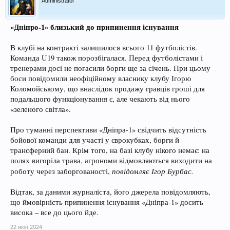
Administrator
«Дніпро-1» близький до припинення існування
В клубі на контракті залишилося всього 11 футболістів.
Команда U19 також порозбігалася. Перед футболістами і
тренерами досі не погасили борги ще за січень. При цьому
боси повідомили неофіційному власнику клубу Ігорю
Коломойському, що внаслідок продажу гравців гроші для
подальшого функціонування є, але чекають від нього
«зеленого світла».
Про туманні перспективи «Дніпра-1» свідчить відсутність
бойової команди для участі у єврокубках, борги й
трансферний бан. Крім того, на базі клубу нікого немає: на
полях вигоріла трава, агрономи відмовляються виходити на
повідомляє Ігор Бурбас.
роботу через заборгованості,
Відтак, за даними журналіста, його джерела повідомляють,
що ймовірність припинення існування «Дніпра-1» досить
висока – все до цього йде.
22 июн 2024