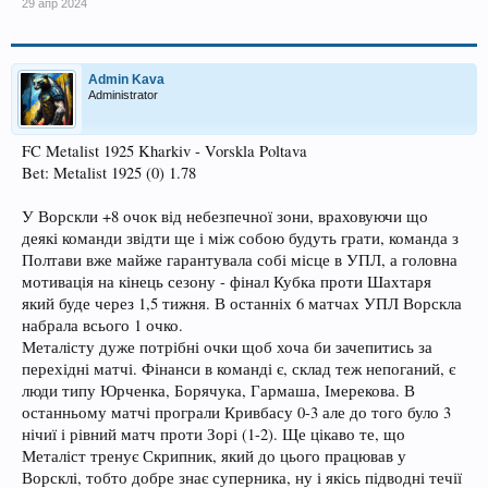
29 апр 2024
Admin Kava
Administrator
FC Metalist 1925 Kharkiv - Vorskla Poltava
Bet: Metalist 1925 (0) 1.78
У Ворскли +8 очок від небезпечної зони, враховуючи що
деякі команди звідти ще і між собою будуть грати, команда з
Полтави вже майже гарантувала собі місце в УПЛ, а головна
мотивація на кінець сезону - фінал Кубка проти Шахтаря
який буде через 1,5 тижня. В останніх 6 матчах УПЛ Ворскла
набрала всього 1 очко.
Металісту дуже потрібні очки щоб хоча би зачепитись за
перехідні матчі. Фінанси в команді є, склад теж непоганий, є
люди типу Юрченка, Борячука, Гармаша, Імерекова. В
останньому матчі програли Кривбасу 0-3 але до того було 3
нічиї і рівний матч проти Зорі (1-2). Ще цікаво те, що
Металіст тренує Скрипник, який до цього працював у
Ворсклі, тобто добре знає суперника, ну і якісь підводні течії