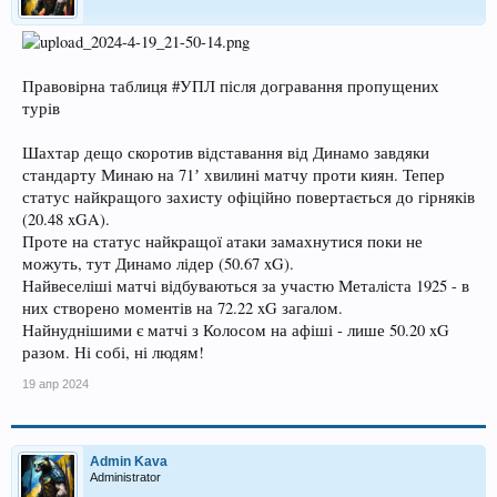
Правовірна таблиця #УПЛ після догравання пропущених
турів
Шахтар дещо скоротив відставання від Динамо завдяки
стандарту Минаю на 71ʼ хвилині матчу проти киян. Тепер
статус найкращого захисту офіційно повертається до гірняків
(20.48 xGA).
Проте на статус найкращої атаки замахнутися поки не
можуть, тут Динамо лідер (50.67 xG).
Найвеселіші матчі відбуваються за участю Металіста 1925 - в
них створено моментів на 72.22 xG загалом.
Найнуднішими є матчі з Колосом на афіші - лише 50.20 xG
разом. Ні собі, ні людям!
19 апр 2024
Admin Kava
Administrator