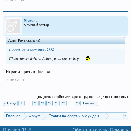
28 июл 2024
Мыкола
Активный беттор
Admin Kava сказал(а):
↑
Посмотреть вложение 12192
Пінка видала лінію на Дніпро, який вже не існує
Играем против Днепра!
28 июл 2024
(Вы должны войти или зарегистрироваться, чтобы ответить.)
< Назад
1
←
20
21
22
23
24
→
28
Вперёд >
Главная
Форум
Ставки на спорт и обсуждение спортивных со
Прогнозы на футбол
Russian (RU)
Обратная связь
Помощь