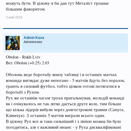
можуть бути. В цілому я би дав тут Металіст трошки
більшим фаворитом.
3 май 2024
Admin Kava
Administrator
Obolon - Rukh Lviv
Bet: Obolon (+0.25) 2.03
Оболонь веде боротьбу внизу таблиці і в останніх матчах
команда виглядає дуже непогано - 5 матчів йдуть без поразок,
грають в силовий футбол, тобто цілком готові потягатися в
боротьбі з Рухом.
Рух же останнім часом трохи пригальмував, молодій команді
як і очікувалось не так легко дається друге коло, тим більше
що кілька лідерів вибули через довгострокові травми (Сапуга,
Климчук). З останніх 5 матчів виграли всього один.
В цілому Рух все ж таки сильніший і з лінією можна би було
погодитись, але є важливий нюанс - у Руха дискваліфіковані