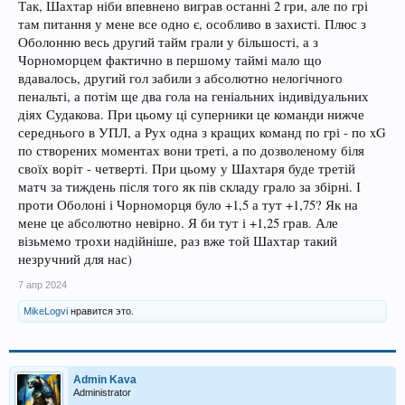
Так, Шахтар ніби впевнено виграв останні 2 гри, але по грі
там питання у мене все одно є, особливо в захисті. Плюс з
Оболонню весь другий тайм грали у більшості, а з
Чорноморцем фактично в першому таймі мало що
вдавалось, другий гол забили з абсолютно нелогічного
пенальті, а потім ще два гола на геніальних індивідуальних
діях Судакова. При цьому ці суперники це команди нижче
середнього в УПЛ, а Рух одна з кращих команд по грі - по xG
по створених моментах вони треті, а по дозволеному біля
своїх воріт - четверті. При цьому у Шахтаря буде третій
матч за тиждень після того як пів складу грало за збірні. І
проти Оболоні і Чорноморця було +1,5 а тут +1,75? Як на
мене це абсолютно невірно. Я би тут і +1,25 грав. Але
візьмемо трохи надійніше, раз вже той Шахтар такий
незручний для нас)
7 апр 2024
MikeLogvi
нравится это.
Admin Kava
Administrator