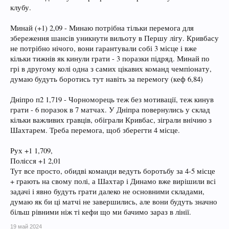
клубу.
Минай (+1) 2,09 - Минаю потрібна тільки перемога для
збереження шансів уникнути вильоту в Першу лігу. Кривбасу
не потрібно нічого, вони гарантували собі 3 місце і вже
кільки тижнів як кинули грати - 3 поразки підряд. Минай по
грі в другому колі одна з самих цікавих команд чемпіонату,
думаю будуть боротись тут навіть за перемогу (кеф 6,84)
Дніпро п2 1,719 - Чорноморець теж без мотивації, теж кинув
грати - 6 поразок в 7 матчах. У Дніпра повернулись у склад
кільки важливих гравців, обіграли Кривбас, зіграли внічию з
Шахтарем. Треба перемога, щоб зберегти 4 місце.
Рух +1 1,709,
Полісся +1 2,01
Тут все просто, обидві команди ведуть боротьбу за 4-5 місце
+ грають на свому полі, а Шахтар і Динамо вже вирішили всі
задачі і явно будуть грати далеко не основними складами,
думаю як би ці матчі не завершились, але вони будуть значно
більш рівними ніж ті кефи що ми бачимо зараз в лінії.
19 май 2024