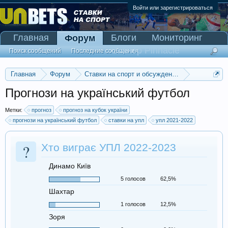
Войти или зарегистрироваться
Главная
Блоги
Мониторинг
Форум
Сканер Pinnacle
Поиск сообщений
Последние сообщения
Главная
Форум
Ставки на спорт и обсуждение спортивных со
Прогнозы на футбол
Прогнози на український футбол
Метки:
прогноз
прогноз на кубок україни
прогнози на український футбол
ставки на упл
упл 2021-2022
?
Хто виграє УПЛ 2022-2023
Динамо Київ
5 голосов
62,5%
Шахтар
1 голосов
12,5%
Зоря