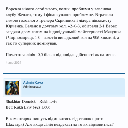
Ворскла нічого особливого, великі проблеми у власника
клубу Жеваго, тому і фінансування проблемне. Втратили
зимою головного тренера Скрипника і лідера півзахисту
Юрченка. Баланс в другому колі +2=0-3, обіграли 2-1 Верес
завдяки двом голам на індивідуальній майстерності Мякушка
і Чорноморець 1-0 - залетів випадковий гол на 90й хвилині, а
так то суперник домінував.
Початкова лінія -0,5 більш відповідає дійсності як на мене.
4 апр 2024
Admin Kava
Administrator
Shakhtar Donetsk - Rukh Lviv
Bet: Rukh Lviv (+2) 1.606
В коментарях пишуть відмовитись від ставок проти
Шахтаря) Але якщо лінія неадекватна то як відмовитись?