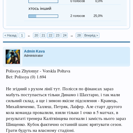
0 голосов
0,0%
хтось інший
2 голосов
25,0%
< Назад
1
←
20
21
22
23
24
→
28
Вперёд >
Admin Kava
Administrator
Polissya Zhytomyr - Vorskla Poltava
Bet: Polissya (0) 1.694
Не згідний з рухом лінії тут. Полісся по фінансах зараз
мабуть поступається тільки Динамо і Шахтарю, і так мали
сильний склад, а ще і зимою якісне підсилення - Кравець,
Михайличенко, Таллеш, Петряк, Лаіфер. Але старт другого
кола команда провалили, взяли тільки 1 очко в 5 матчах, в
результаті тренера Калітвінцева погнали і замість нього зараз
Шищенко. Кубок фактично останній шанс врятувати сезон.
Грати будуть на власному стадіоні.