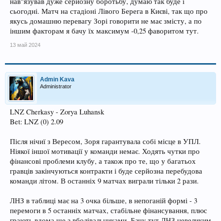
нав"язував дуже серйозну боротьбу, думаю так буде і
сьогодні. Матч на стадіоні Лівого Берега в Києві, так що про
якусь домашню перевагу Зорі говорити не має змісту, а по
іншим факторам я бачу їх максимум -0,25 фаворитом тут.
13 май 2024
Admin Kava
Administrator
LNZ Cherkasy - Zorya Luhansk
Bet: LNZ (0) 2.09
Після нічиї з Вересом, Зоря гарантувала собі місце в УПЛ.
Ніякої іншої мотивації у команди немає. Ходять чутки про
фінансові проблеми клубу, а також про те, що у багатьох
гравців закінчуються контракти і буде серйозна перебудова
команди літом. В останніх 9 матчах виграли тільки 2 рази.
ЛНЗ в таблиці має на 3 очка більше, в непоганій формі - 3
перемоги в 5 останніх матчах, стабільне фінансування, плюс
грають вдома ще з вболівальниками. Бачу тут ЛНЗ невеликим