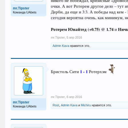
никого не побеждал, кризисные «дровосе
очки. А вот Ротерем другое дело – тут 
mr.Tipster
Дерби, да еще и 3:3. А победы над кем 
Команда UAbets
сегодня вероятна очень, как минимум, н
Ротерем Юнайтед (+0.75) @ 1.74
Ничь
и
mr.Tipster
,
5 апр 2016
Admin Kava
нравится это.
1 - 1
Бристоль Сити
Ротерхэм
mr.Tipster
,
6 апр 2016
mr.Tipster
Rost
,
Admin Kava
и
Michiru
нравится это.
Команда UAbets