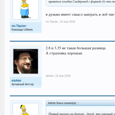
нравится сегодня Сандерленд с формой (0) что то
я думаю имеет смысл заиграть в лоб чис
mr.Tipster
,
10 апр 2016
mr.Tipster
Команда UAbets
2.8 и 3.35 не такая большая разница.
А страховка хорошая.
elohim
,
10 апр 2016
elohim
Активный беттор
Admin Kava сказал(а):
↑
Первый прогноз на форуме - доезд, это хороший 