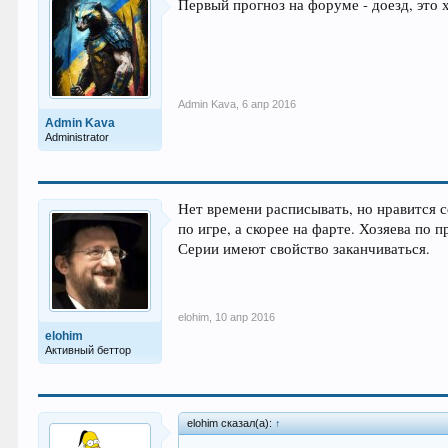
Первый прогноз на форуме - доезд, это
Admin Kava
,
6 апр 2016
Admin Kava
Administrator
Нет времени расписывать, но нравится с
по игре, а скорее на фарте. Хозяева по
Серии имеют свойство заканчиваться.
elohim
,
10 апр 2016
elohim
Активный беттор
elohim сказал(а):
↑