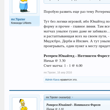
Поробую развить еще раз тему Ротерема,
mr.Tipster
Тут без логики игровой, ибо Юнайтед по
Команда UAbets
форму и прочее - главное линия. Там вс
матчах унылое гуано даже не забивало..
и растаптывающая всех на своем пути, 
Мидлсбро, Дерби и Ипсвич. А тут унылое
проигрывать, один пункт к месту придетс
Ротерем Юнайтед - Ноттингем Форест
Ничья @ 3.30
Счет матча: 1 - 1 @ 6.00
mr.Tipster
,
16 апр 2016
Admin Kava
нравится это.
mr.Tipster сказал(а):
↑
Ротерем Юнайтед - Ноттингем Форест
Ничья @ 3.30