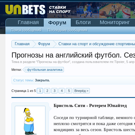
Главная
Блоги
Мониторинг
Форум
Поиск сообщений
Последние сообщения
Главная
Форум
Ставки на спорт и обсуждение спортивн
Прогнозы на английский футбол. Се
Тема в разделе "
Прогнозы на футбол
", создана пользователем
mr.Tipster
,
5 апр
Метки:
футбольная аналитика
Статус темы:
Закрыта.
Страница 1 из 5
1
2
3
4
5
Вперёд >
Бристоль Сити - Ротерем Юнайтед
Соседи по турнирной таблице, немного 
неплохо смотрятся и пока даже сегодня 
кондициях за весь сезон. Бристоль шест