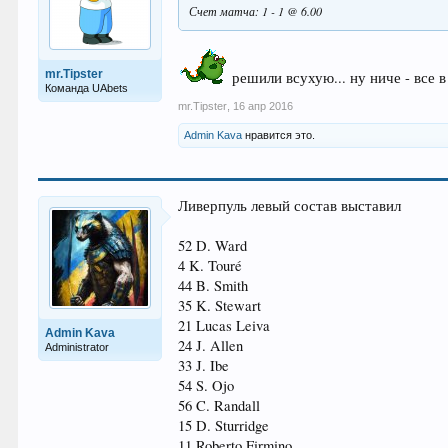
Счет матча: 1 - 1 @ 6.00
mr.Tipster
решили всухую... ну ниче - все 
Команда UAbets
mr.Tipster
,
16 апр 2016
Admin Kava
нравится это.
Ливерпуль левый состав выставил
52 D. Ward
4 K. Touré
44 B. Smith
35 K. Stewart
21 Lucas Leiva
Admin Kava
24 J. Allen
Administrator
33 J. Ibe
54 S. Ojo
56 C. Randall
15 D. Sturridge
11 Roberto Firmino