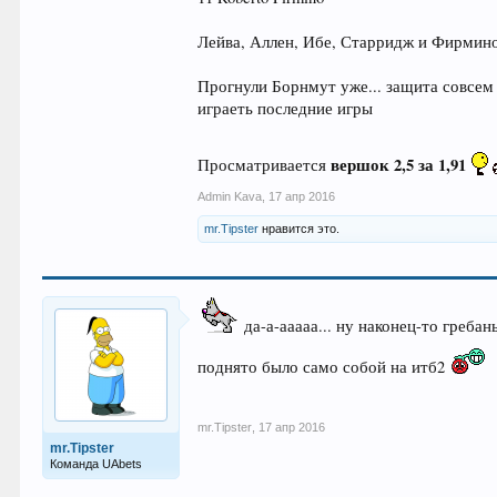
Лейва, Аллен, Ибе, Старридж и Фирмино
Прогнули Борнмут уже... защита совсем 
играеть последние игры
вершок 2,5 за 1,91
Просматривается
Admin Kava
,
17 апр 2016
mr.Tipster
нравится это.
да-а-ааааа... ну наконец-то гребан
поднято было само собой на итб2
mr.Tipster
,
17 апр 2016
mr.Tipster
Команда UAbets