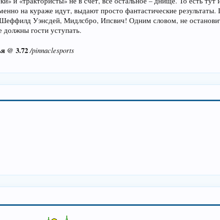
ки» и «трактористы» не в счет, все остальное – днище. То есть тут
именно на кураже идут, выдают просто фантастические результаты.
- Шеффилд Уэнсдей, Мидлсбро, Ипсвич! Одним словом, не остановит
е должны гости уступать.
я @ 3.72
/pinnaclesports