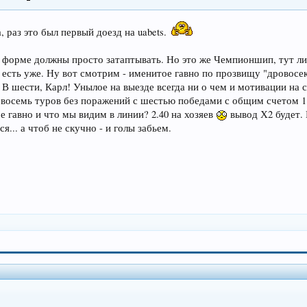
 раз это был первый доезд на uabets.
 форме должны просто затаптывать. Но это же Чемпионшип, тут личн
е есть уже. Ну вот смотрим - именитое гавно по прозвищу "дровосек
. В шести, Карл! Унылое на выезде всегда ни о чем и мотивации на 
- восемь туров без поражений с шестью победами с общим счетом 1
 гавно и что мы видим в линии? 2.40 на хозяев
вывод Х2 будет. 
я... а чтоб не скучно - и голы забьем.