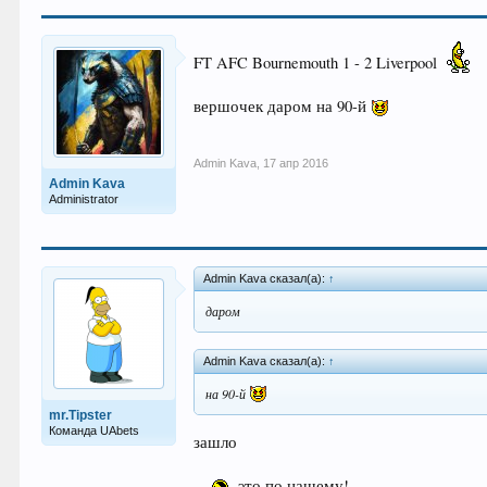
FT AFC Bournemouth 1 - 2 Liverpool
вершочек даром на 90-й
Admin Kava
,
17 апр 2016
Admin Kava
Administrator
Admin Kava сказал(а):
↑
даром
Admin Kava сказал(а):
↑
на 90-й
mr.Tipster
Команда UAbets
зашло
это по нашему!