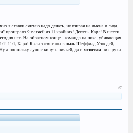
о я ставки считаю надо делать, не взирая на имена и лица,
и" проиграло 9 матчей из 11 крайних! Девять, Карл! В шести
сегодня нет. На обратном конце - команда на пике, убивающая
1:1! 11:1, Карл! Были затоптаны в пыль Шеффилд Уэнсдей,
Ну а поскольку лучше кинуть ничьей, да и хозяевам ни с руки
#7