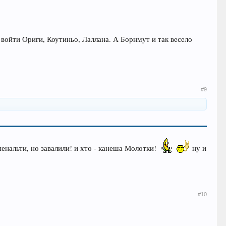
 войти Ориги, Коутиньо, Лаллана. А Борнмут и так весело
#9
 пенальти, но завалили! и хто - канеша Молотки!
ну и
#10