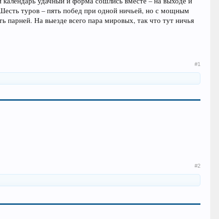
 и календарь удачный и форма сошлись вместе – на выходе и
 Шесть туров – пять побед при одной ничьей, но с мощным
ь парней. На выезде всего пара мировых, так что тут ничья
#1
#2