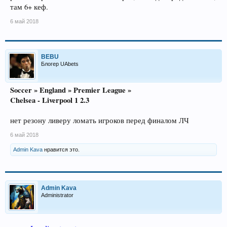
там 6+ кеф.
6 май 2018
BEBU
Блогер UAbets
Soccer » England » Premier League »
Chelsea - Liverpool 1 2.3
нет резону ливеру ломать игроков перед финалом ЛЧ
6 май 2018
Admin Kava
нравится это.
Admin Kava
Administrator