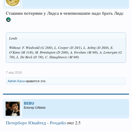
Cтакими потерями у Лидса в чемпионшипе надо брать Лидс
Leeds
Without: F. Wiedwald (G 28/0), L. Cooper (D 28/1), L. Ayling (D 26/0), E.
O'Kane (M 31/0), M. Pennington (D 20/0), A. Forshaw (M 9/0), A. Lonergan (G
7/0), L. De Bock (D 7/0), C. Shaughnessy (M 9/0)
7 апр 2018
Admin Kava
нравится это.
BEBU
Блогер UAbets
Петерборо Юнайтед
-
Рочдейл
over 2.5