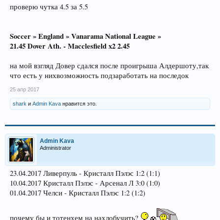
проверю чутка 4.5 за 5.5
Soccer » England » Vanarama National League »
21.45 Dover Ath. - Macclesfield x2 2.45
на мой взгляд Довер сдался после проигрыша Алдершоту,так
что есть у нихвозможность подзаработать на последок
25 апр 2017
shark
и
Admin Kava
нравится это.
Admin Kava
Administrator
23.04.2017 Ливерпуль - Кристалл Пэлэс 1:2 (1:1)
10.04.2017 Кристалл Пэлэс - Арсенал Л 3:0 (1:0)
01.04.2017 Челси - Кристалл Пэлэс 1:2 (1:2)
почему бы и тотенхем на нахлобучить?