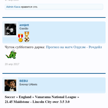
Admin Kava
нравится это.
annjett
Gastão
Чуток субботнего дарма:
Прогноз на матч Олдхэм - Рочдейл
20 апр 2017
BEBU
Блогер UAbets
Soccer » England » Vanarama National League »
21.45 Maidstone - Lincoln City over 3.5 3.0