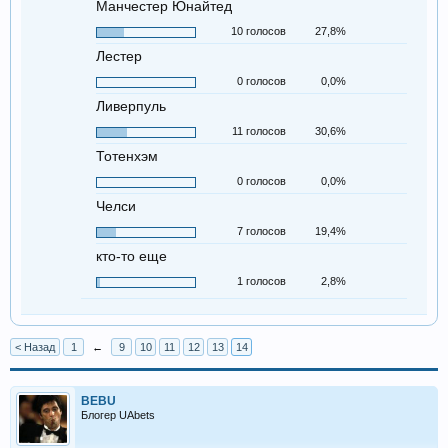
Манчестер Юнайтед
10 голосов
27,8%
Лестер
0 голосов
0,0%
Ливерпуль
11 голосов
30,6%
Тотенхэм
0 голосов
0,0%
Челси
7 голосов
19,4%
кто-то еще
1 голосов
2,8%
< Назад
1
←
9
10
11
12
13
14
BEBU
Блогер UAbets