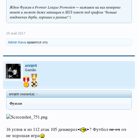
Ждем Фулхэм в Premier League Promotion ─ наживем на них немерено
монет и может даже затащим в АПЛ (квест под грифом "больше
лондонских дерби, хороших и разных!")
16 май 2017
Admin Kava
нравится это.
annjett
Gastão
annjett сказал(а):
↑
Фулхэм
16 углов и из 112 атак 105 денжероз
? Футбол
не оч
оч
не хорошая игра