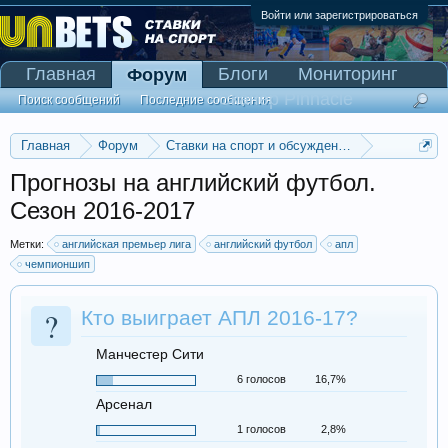
Войти или зарегистрироваться
Главная
Блоги
Мониторинг
Форум
Сканер Pinnacle
Поиск сообщений
Последние сообщения
Главная
Форум
Ставки на спорт и обсуждение спортивных со
Прогнозы на футбол
Прогнозы на английский футбол.
Сезон 2016-2017
Метки:
английская премьер лига
английский футбол
апл
чемпионшип
?
Кто выиграет АПЛ 2016-17?
Манчестер Сити
6 голосов
16,7%
Арсенал
1 голосов
2,8%