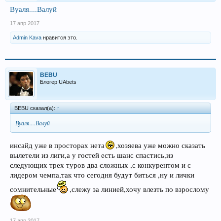
Вуаля....Валуй
17 апр 2017
Admin Kava
нравится это.
BEBU
Блогер UAbets
BEBU сказал(а):
↑
Вуаля....Валуй
инсайд уже в просторах нета
,хозяева уже можно сказать
вылетели из лиги,а у гостей есть шанс спастись,из
следующих трех туров два сложных ,с конкурентом и с
лидером чемпа,так что сегодня будут биться ,ну и лички
сомнительные
,слежу за линией,хочу влезть по взрослому
17 апр 2017