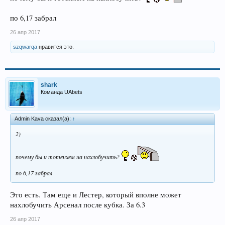
по 6,17 забрал
26 апр 2017
szqwarqa
нравится это.
shark
Команда UAbets
Admin Kava сказал(а):
↑
2)
почему бы и тотенхем на нахлобучить?
по 6,17 забрал
Это есть. Там еще и Лестер, который вполне может
нахлобучить Арсенал после кубка. За 6.3
26 апр 2017