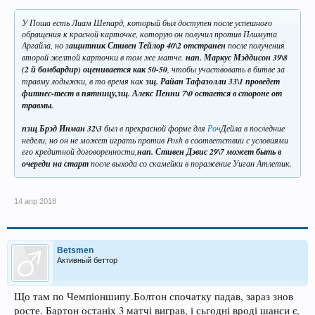
У Поша есть Лиам Шепард, который был доступен после успешного
обращения к красной карточке, которую он получил против Плимута
Аргайла, но з
ащитник Стивен Тейлор 40\2 отстранен
после получения
второй желтой карточки в том же матче.
нап. Маркус Мэддисон 39\8
(2 й бомбардир) оценивается как 50-50
, чтобы участвовать в битве за
травму лодыжки, в то время как
зщ. Райан Тафазолли 33\1 проведет
фитнес-тест в пятницу,зщ. Алекс Пенни 7\0 остается в стороне от
травмы.
пзщ Брэд Инман 32\3
был в прекрасной форме для
Роч
Дейла в последние
недели, но он не может играть против Posh в соответствии с условиями
его кредитной договоренности,
нап. Стивен Дэвис 29\7 может быть в
очереди на старт
после выхода со скамейки в поражение Уиган Атлетик.
14 апр 2018
Betsmen
Активный беттор
Що там по Чемпіоншипу.Болтон спочатку падав, зараз знов
росте. Бартон останіх 3 матчі виграв, і сьгодні вроді шанси є,