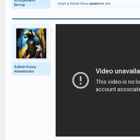
scorpionem
shark
и
Admin Kava
нравится это.
Беттор
Admin Kava
Administrator