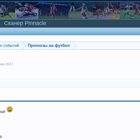
Сканер Pinnacle
ых событий
Прогнозы на футбол
июн 2017
.
чьи
а