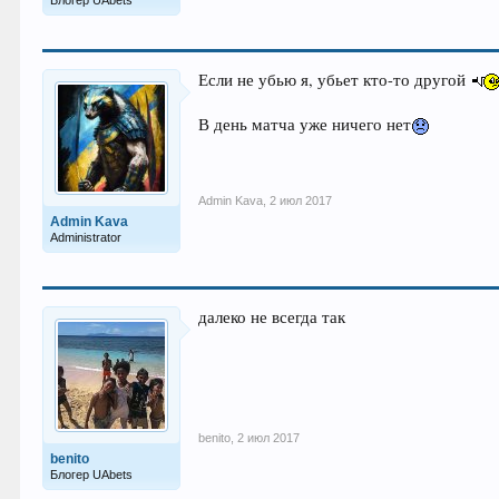
Блогер UAbets
Если не убью я, убьет кто-то другой
В день матча уже ничего нет
Admin Kava
,
2 июл 2017
Admin Kava
Administrator
далеко не всегда так
benito
,
2 июл 2017
benito
Блогер UAbets