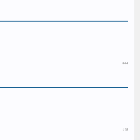
#44
#45