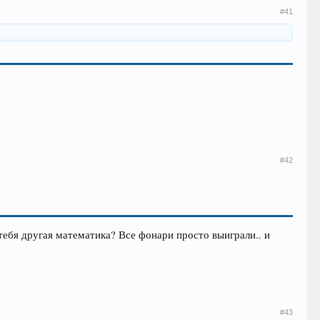
#41
#42
 тебя другая математика? Все фонари просто выиграли.. и
#43