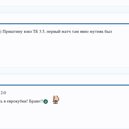
) Приштину взял ТБ 3.5, первый матч там явно мутняк был
2:0
ь в еврокубки! Браво!!