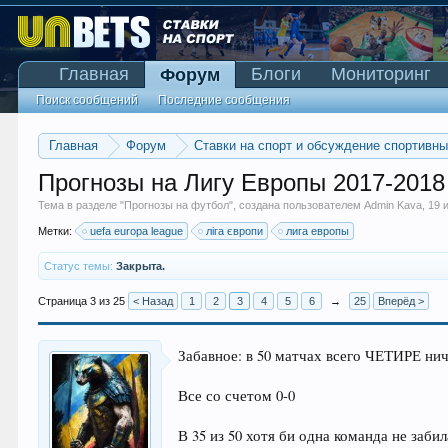
Главная
Блоги
Мониторинг
Форум
Поиск сообщений
Последние сообщения
Главная
Форум
Ставки на спорт и обсуждение спортивн
Прогнозы на Лигу Европы 2017-2018
Тема в разделе "
Прогнозы на футбол
", создана пользователем
Admin Kava
,
19 
Метки:
uefa europa league
ліга європи
лига европы
Статус темы:
Закрыта.
Страница 3 из 25
< Назад
1
2
3
4
5
6
→
25
Вперёд >
Забавное: в 50 матчах всего ЧЕТИРЕ ни
Все со счетом 0-0
В 35 из 50 хотя би одна команда не забил