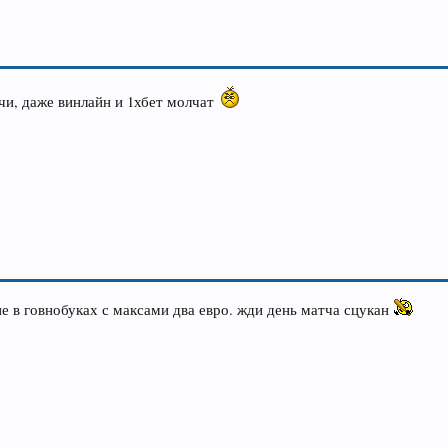
чи, даже винлайн и 1хбет молчат
е в говнобуках с максами два евро. жди день матча сцукан