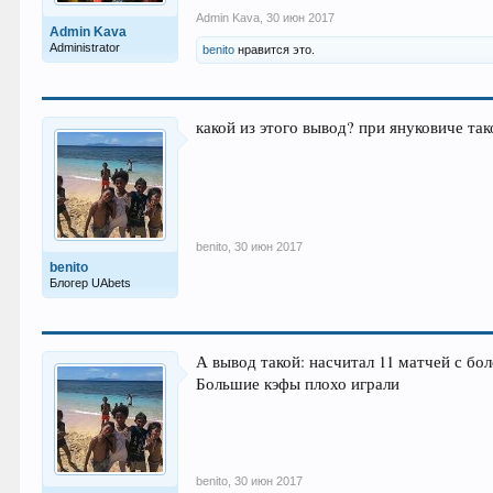
Admin Kava
,
30 июн 2017
Admin Kava
Administrator
benito
нравится это.
какой из этого вывод? при януковиче так
benito
,
30 июн 2017
benito
Блогер UAbets
А вывод такой: насчитал 11 матчей с бо
Большие кэфы плохо играли
benito
,
30 июн 2017