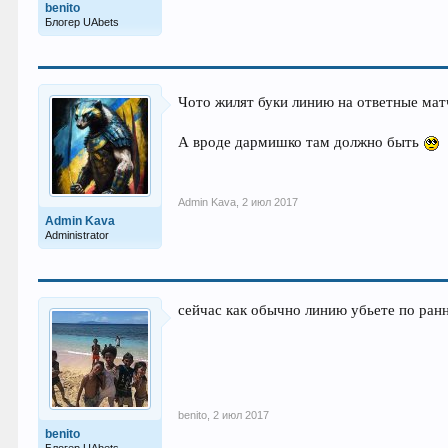
benito
Блогер UAbets
Чото жилят буки линию на ответные мат
А вроде дармишко там должно быть
Admin Kava
,
2 июл 2017
Admin Kava
Administrator
сейчас как обычно линию убьете по ранн
benito
,
2 июл 2017
benito