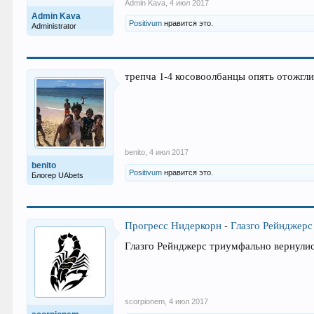
Admin Kava
,
4 июл 2017
Admin Kava
Positivum
нравится это.
Administrator
трепча 1-4 косовоолбанцы опять отожгли
benito
,
4 июл 2017
benito
Positivum
нравится это.
Блогер UAbets
Прогресс Нидеркорн
-
Глазго Рейнджерс
Глазго Рейнджерс триумфально вернулис
scorpionem
,
4 июл 2017