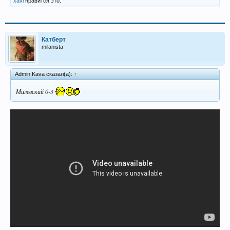
xavi
нравится это.
Катберт
milanista
Admin Kava сказал(а):
↑
Милевский 0-3