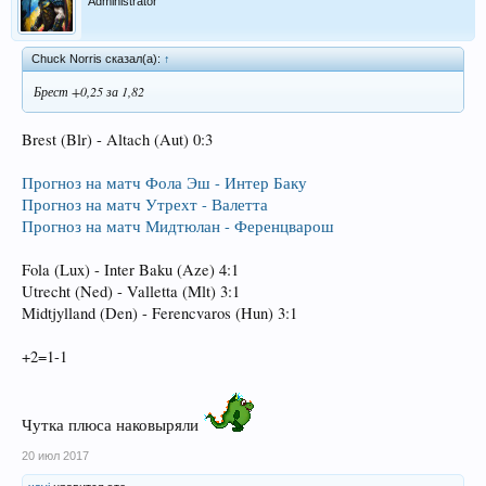
Administrator
Chuck Norris сказал(а):
↑
Брест +0,25 за 1,82
Brest (Blr) - Altach (Aut) 0:3
Прогноз на матч Фола Эш - Интер Баку
Прогноз на матч Утрехт - Валетта
Прогноз на матч Мидтюлан - Ференцварош
Fola (Lux) - Inter Baku (Aze) 4:1
Utrecht (Ned) - Valletta (Mlt) 3:1
Midtjylland (Den) - Ferencvaros (Hun) 3:1
+2=1-1
Чутка плюса наковыряли
20 июл 2017