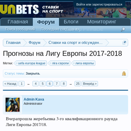
Войти или зарегистрироваться
Главная
Блоги
Мониторинг
Форум
Сканер Pinnacle
Поиск сообщений
Последние сообщения
Главная
Форум
Ставки на спорт и обсуждение спортивных со
Прогнозы на футбол
Прогнозы на Лигу Европы 2017-2018
Метки:
uefa europa league
ліга європи
лига европы
Статус темы:
Закрыта.
< Назад
1
←
4
5
6
7
8
→
25
Вперёд >
Admin Kava
Administrator
Вчерапрошла жеребьевка 3-го квалификационного раунда
Лиги Европы-2017/18.