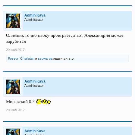
Admin Kava
Administrator
Олимпик точно паоку проиграет, а вот Александрия может
зарубится
20 июл 2017
Poseur_Charlatan
и
szqwarqa
нравится это.
Admin Kava
Administrator
Милевский 0-3
20 июл 2017
Admin Kava