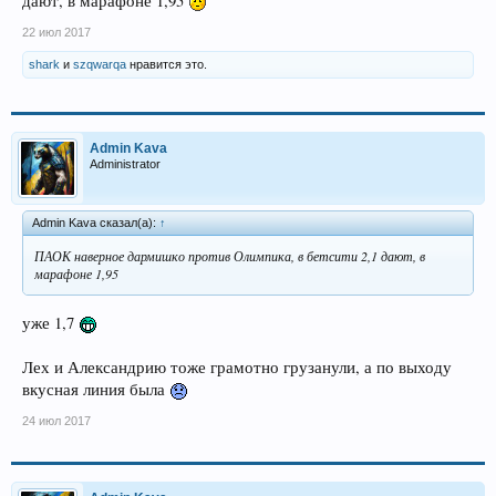
дают, в марафоне 1,95
22 июл 2017
shark
и
szqwarqa
нравится это.
Admin Kava
Administrator
Admin Kava сказал(а):
↑
ПАОК наверное дармишко против Олимпика, в бетсити 2,1 дают, в
марафоне 1,95
уже 1,7
Лех и Александрию тоже грамотно грузанули, а по выходу
вкусная линия была
24 июл 2017