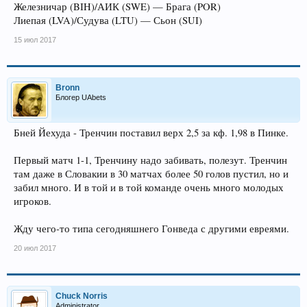
Железничар (BIH)/АИК (SWE) — Брага (POR)
Лиепая (LVA)/Судува (LTU) — Сьон (SUI)
15 июл 2017
Bronn
Блогер UAbets
Бней Йехуда - Тренчин поставил верх 2,5 за кф. 1,98 в Пинке.
Первый матч 1-1, Тренчину надо забивать, полезут. Тренчин
там даже в Словакии в 30 матчах более 50 голов пустил, но и
забил много. И в той и в той команде очень много молодых
игроков.
Жду чего-то типа сегодняшнего Гонведа с другими евреями.
20 июл 2017
Chuck Norris
Administrator