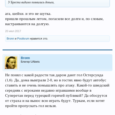
У Бреста видимо появились деньги,
ага, шейхи. и это не шутка.
пришли прошлым летом, погасили все долги и, по словам,
настраиваются на долгую.
20 июл 2017
Bronn
и
Positivum
нравится это.
Bronn
Блогер UAbets
Не понял с какой радости так даром дают гол Остерсунда
(1,6). Да, дома выиграли 2-0, но в гостях явно будут автобус
ставить и не очень помышлять про атаку. Какой-то шведский
середняк с игроками недавно игравшими вообще в
Суперетан перед турецкой горячей публикой? Да обосрутся
от страха и на вынос всю играть будут. Туркам, если хотят
пройти пропускать гол нельзя.