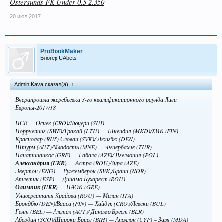
Ostersunds FK Under 0.5 2.350
20 июл 2017
ProBookMaker
Блогер UAbets
Admin Kava сказал(а):
↑
Вчерапрошла жеребьевка 3-го квалификационного раунда Лиги
Европы-2017/18.
ПСВ — Осиек (CRO)/Люцерн (SUI)
Норрчепинг (SWE)/Тракай (LTU) — Шкендия (MKD)/ХИК (FIN)
Краснодар (RUS) Слован (SVK)/ Люнгбю (DEN)
Штурм (AUT)/Младость (MNE) — Фенербахче (TUR)
Панатинаикос (GRE) — Габала (AZE)/ Ягеллония (POL)
Александрия (UKR)
— Астра (ROU)/Зира (AZE)
Эвертон (ENG) — Ружемберок (SVK)/Бранн (NOR)
Атлетик (ESP) — Динамо Бухарест (ROU)
Олимпик (UKR)
— ПАОК (GRE)
Университатя Крайова (ROU) — Милан (ITA)
Брондбю (DEN)/Вааса (FIN) — Хайдук (CRO)/Левски (BUL)
Гент (BEL) — Альтах (AUT)/ Динамо Брест (BLR)
Абердин (SCO)/Широки Бриег (BIH) — Аполлон (CYP) – Заря (MDA)