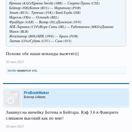
Иртыш (KAZ)/Црвена Звезда (SRB) — Спарта Прага (CZE)
Бейтар (ISR)/Ботев (BUL) — Маритиму (POR)
Зенит (RUS) - Тренчин (SVK) / Бней Ехуда (ISR)
Марсель (FRA) — Остенде (BEL)
Фрайбург (GER) — Валюр (ISL)/Домжале (SVN)
АЕК Ларнака (CYP)/Корк Сити (IRL) — Работнички (MKD)/Динамо
Минск (BLR)
Железничар (BIH)/АИК (SWE) — Брага (POR)
Лиепая (LVA)/Судува (LTU) — Сьон (SUI)
Похоже обе наши команды вылетят(((
20 июл 2017
benito
нравится это.
ProBookMaker
Блогер UAbets
Закинул на ничейку Ботева и Бейтара. Кэф 3.6 в Фаворите
слишком высокий как по мне!
20 июл 2017