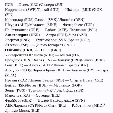
ПСВ — Осиек (CRO)/Люцерн (SUI)
Норрчепинг (SWE)/Тракай (LTU) — Шкендия (MKD)/ХИК
(FIN)
Краснодар (RUS) Слован (SVK)/ Люнгбю (DEN)
Штурм (AUT)/Младость (MNE) — Фенербахче (TUR)
Панатинаикос (GRE) — Габала (AZE)/ Ягеллония (POL)
Александрия (UKR)
— Астра (ROU)/Зира (AZE)
Эвертон (ENG) — Ружемберок (SVK)/Бранн (NOR)
Атлетик (ESP) — Динамо Бухарест (ROU)
Олимпик (UKR)
— ПАОК (GRE)
Университатя Крайова (ROU) — Милан (ITA)
Брондбю (DEN)/Вааса (FIN) — Хайдук (CRO)/Левски (BUL)
Гент (BEL) — Альтах (AUT)/ Динамо Брест (BLR)
Абердин (SCO)/Широки Бриег (BIH) — Аполлон (CYP) – Заря
(MDA)
Иртыш (KAZ)/Црвена Звезда (SRB) — Спарта Прага (CZE)
Бейтар (ISR)/Ботев (BUL) — Маритиму (POR)
Зенит (RUS) - Тренчин (SVK) / Бней Ехуда (ISR)
Марсель (FRA) — Остенде (BEL)
Фрайбург (GER) — Валюр (ISL)/Домжале (SVN)
АЕК Ларнака (CYP)/Корк Сити (IRL) — Работнички (MKD)/
Динамо Минск (BLR)