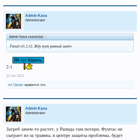
Admin Kava
Administrator
Admin Kava сказал(а):
↑
Рапид (0) 2,32. Жду тут равный матч
2-1
21 окт 2021
mr.Tipster
нравится это.
Admin Kava
Administrator
Загреб зачем-то растет, у Рапида там потери, Фунтас не
сыграет из-за травмы, в центре защиты проблемы, будет