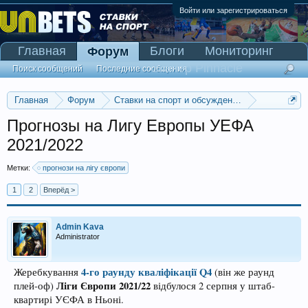
Войти или зарегистрироваться
Главная
Блоги
Мониторинг
Форум
Сканер Pinnacle
Поиск сообщений
Последние сообщения
Главная
Форум
Ставки на спорт и обсуждение спортивных со
Прогнозы на футбол
Прогнозы на Лигу Европы УЕФА
2021/2022
Метки:
прогнози на лігу європи
1
2
Вперёд >
Admin Kava
Administrator
4-го раунду кваліфікації Q4
Жеребкування
(він же раунд
Ліги Європи 2021/22
плей-оф)
відбулося 2 серпня у штаб-
квартирі УЄФА в Ньоні.