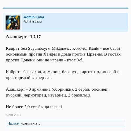
Admin Kava
Administrator
Алашкерт +1 2,17
Кайрат без Suyumbayev, Mikanović, Kosović, Kante - все были
основными против Хайфы и дома против Црвены. В гостях
против Црвены они не играли - итог 0-5.
Кайрат - 6 казахов, армянин, беларус, киргиз + один серб и
престарелый вагнер лав
Алашкерт - 3 армянина (сборники), 2 серба, босниец,
русский, черногорец, ивуариец, 2 бразильца
Не более 2,0 тут бы дал на +1.
5 авг 2021
Hausser
нравится это.