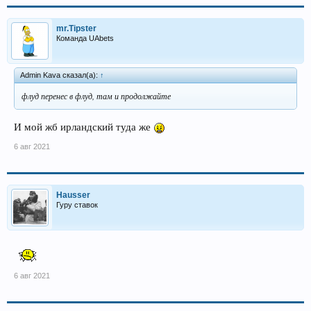
mr.Tipster
Команда UAbets
Admin Kava сказал(а):
↑
флуд перенес в флуд, там и продолжайте
И мой жб ирландский туда же
6 авг 2021
Hausser
Гуру ставок
6 авг 2021