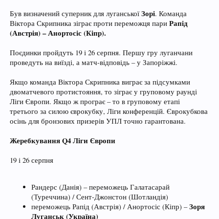
Зорі
Був визначений суперник для луганської
. Команда
Рапід
Віктора Скрипника зіграє проти переможця пари
(Австрія) – Анортосіс (Кіпр).
Поєдинки пройдуть 19 і 26 серпня. Першу гру луганчани
проведуть на виїзді, а матч-відповідь – у Запоріжжі.
Якщо команда Віктора Скрипника виграє за підсумками
двоматчевого протистояння, то зіграє у груповому раунді
Ліги Європи. Якщо ж програє – то в груповому етапі
третього за силою єврокубку, Ліги конференцій. Єврокубкова
осінь для бронзових призерів УПЛ точно гарантована.
Жеребкування Q4 Ліги Європи
19 і 26 серпня
Рандерс (Данія) – переможець Галатасарай
(Туреччина) / Сент-Джонстон (Шотландія)
Зоря
переможець Рапід (Австрія) / Анортосіс (Кіпр) –
Луганськ (Україна)