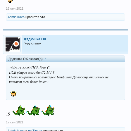
16 сен 2021
Admin Kava
нравится это.
Дядюшка ОХ
Гуру ставок
Дядюшка ОХ сказал(а):
↑
16.09.21 22-00 ПСВ-Реал С
ПСВ ударов всего бол/12,5/ 1,8
Очень понравились голландцы с Бенфикой.Да вообще они мячек не
катают,тем более дома !
15
17 сен 2021
Admin Kava
и
mr.Tipster
нравится это.