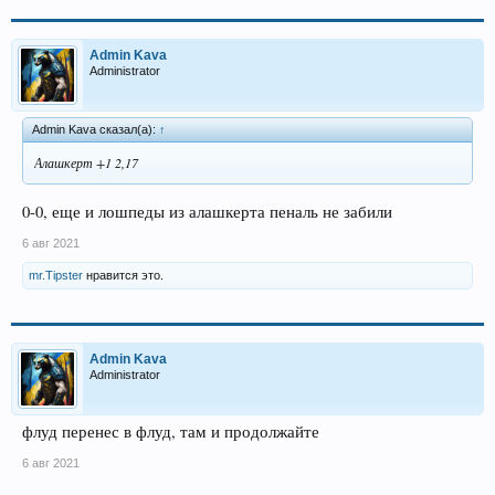
Admin Kava
Administrator
Admin Kava сказал(а):
↑
Алашкерт +1 2,17
0-0, еще и лошпеды из алашкерта пеналь не забили
6 авг 2021
mr.Tipster
нравится это.
Admin Kava
Administrator
флуд перенес в флуд, там и продолжайте
6 авг 2021