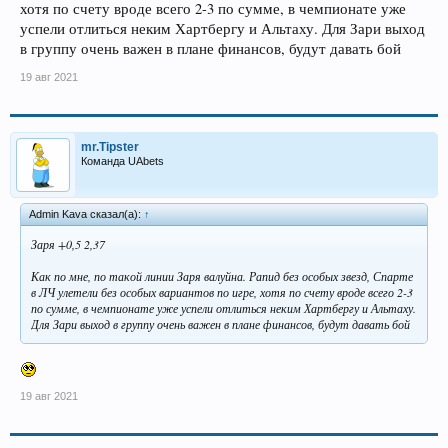
хотя по счету вроде всего 2-3 по сумме, в чемпионате уже
успели отлиться неким Хартбергу и Альтаху. Для Зари выход
в группу очень важен в плане финансов, будут давать бой
19 авг 2021
mr.Tipster
Команда UAbets
Admin Kava сказал(а):
↑
Заря +0,5 2,37
Как по мне, по такой линии Заря валуйна. Рапид без особых звезд, Спарте
в ЛЧ улетели без особых вариантов по игре, хотя по счету вроде всего 2-3
по сумме, в чемпионате уже успели отлиться неким Хартбергу и Альтаху.
Для Зари выход в группу очень важен в плане финансов, будут давать бой
19 авг 2021