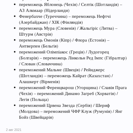
переможець Яблонець (Чехія) / Селтік (Шотландія) –
АЗ Алкмаар (Нідерланди)
Фенербахче (Туреччина) – переможець Нефтчі
(Азербайджан) / ХІК (Фінляндія)
переможець Мура (Словенія) / Жальгіріс (Литва) –
Штурм (Австрія)
переможець Омонія (Кіпр) / Флора (Естонія) –
Антверпен (Бельгія)
переможений Олімпіакос (Греція) / Лудогорец
(Болгарія) – переможець Лінкольн Ред Імпс (Гібралтар)
/ Слован (Словаччина)
переможений Мальме (Швеція) / Рейнджерс
(Шотландія) – переможець Кайрат (Казахстан) /
Алашкерт (Вірменія)
переможений Ференцварош (Угорщина) / Славія Прага
(Чехія) – переможений Динамо Загреб (Хорватія) /
Легія (Польща)
переможений Црвена Звезда (Сербія) / Шериф
(Молдова) – переможений ЧФР Клуж (Румунія) / Янг
Бойз (Швейцарія)
2 авг 2021