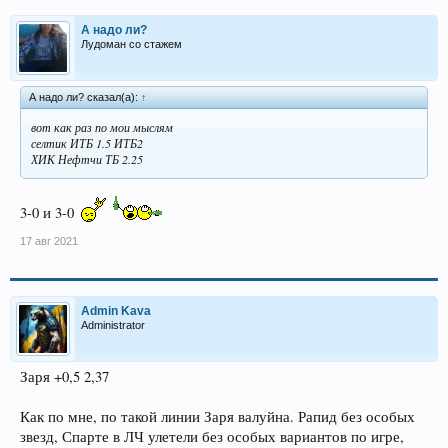
А надо ли?
Лудоман со стажем
А надо ли? сказал(а):
↑
вот как раз по мои мыслям
селтик ИТБ 1.5 ИТБ2
ХИК Нефтчи ТБ 2.25
3-0 и 3-0
17 авг 2021
Admin Kava
Administrator
Заря +0,5 2,37
Как по мне, по такой линии Заря валуйна. Рапид без особых
звезд, Спарте в ЛЧ улетели без особых вариантов по игре,