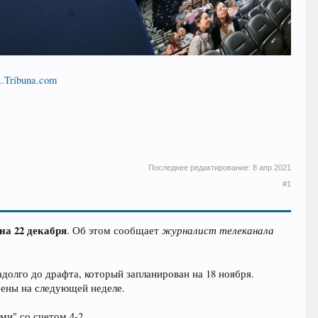
.Tribuna.com
Последнее редактирование:
8 апр 2021
#1
она 22 декабря
журналист телеканала
. Об этом сообщает
долго до драфта, который запланирован на 18 ноября.
рены на следующей неделе.
и" со счетом 4-2.