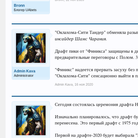
Bronn
Блогер UAbets
"Оклахома-Сити Тандер" обменяла раз
инсайдер Шамс Чарания.
Драфт пики от "Финикса" защищены в диап
предварительные переговоры с Полом. 3
"Финикс" надеется прервать засуху без
Admin Kava
"Оклахома-Сити" сенсационно выйти в п
Administrator
Admin Kava
,
16 ноя 2020
Сегодня состоялась церемония драфта Н
Изначально планировалось, что драфт б
перенесена. Это первый драфт с 1975 го
Первой на драфте-2020 будет выбирала 