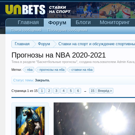
Главная
Блоги
Мониторинг
Форум
Поиск сообщений
Последние сообщения
Главная
Форум
Ставки на спорт и обсуждение спортивн
Прогнозы на NBA 2020-2021
Тема в разделе "
Баскетбольные прогнозы
", создана пользователем
Admin Kava
Метки:
nba
прогнозы на нба
ставки на nba
Статус темы:
Закрыта.
Страница 1 из 15
1
2
3
4
5
6
→
15
Вперёд >