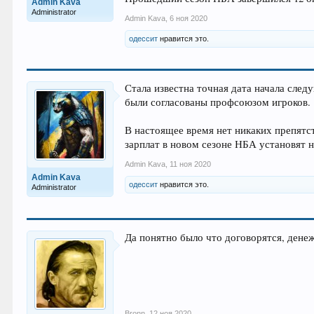
Admin Kava
Administrator
Admin Kava
,
6 ноя 2020
одессит
нравится это.
Стала известна точная дата начала сле
были согласованы профсоюзом игроков.
В настоящее время нет никаких препятст
зарплат в новом сезоне НБА установят н
Admin Kava
,
11 ноя 2020
Admin Kava
одессит
нравится это.
Administrator
Да понятно было что договорятся, дене
Bronn
,
12 ноя 2020