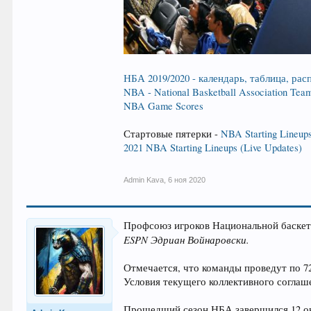
НБА 2019/2020 - календарь, таблица, ра
NBA - National Basketball Association Team
NBA Game Scores
Стартовые пятерки -
NBA Starting Lineups
2021 NBA Starting Lineups (Live Updates)
Admin Kava
,
6 ноя 2020
Профсоюз игроков Национальной баскетб
ESPN Эдриан Войнаровски.
Отмечается, что команды проведут по 72
Условия текущего коллективного соглаш
Прошедший сезон НБА завершился 12 ок