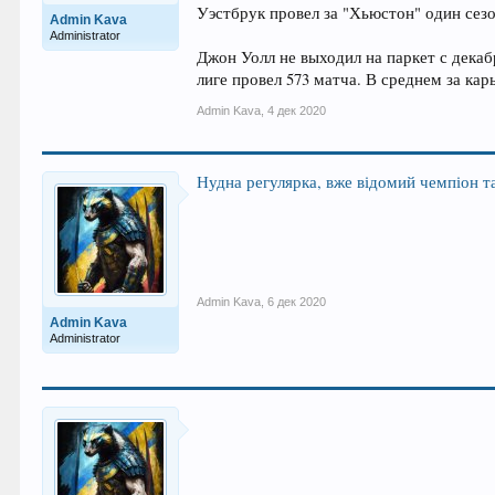
Уэстбрук провел за "Хьюстон" один сезон.
Admin Kava
Administrator
Джон Уолл не выходил на паркет с декаб
лиге провел 573 матча. В среднем за карь
Admin Kava
,
4 дек 2020
Нудна регулярка, вже відомий чемпіон т
Admin Kava
,
6 дек 2020
Admin Kava
Administrator