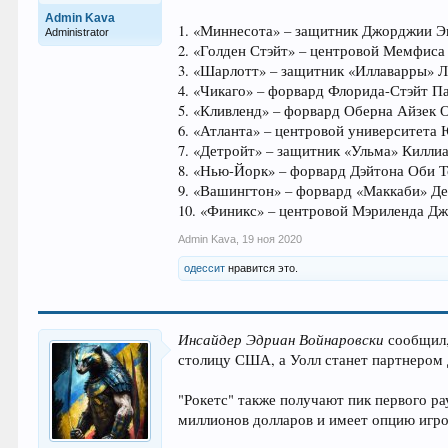
Admin Kava
1. «Миннесота» – защитник Джорджии Э
Administrator
2. «Голден Стэйт» – центровой Мемфис
3. «Шарлотт» – защитник «Иллаварры» 
4. «Чикаго» – форвард Флорида-Стэйт П
5. «Кливленд» – форвард Оберна Айзек 
6. «Атланта» – центровой университет
7. «Детройт» – защитник «Ульма» Килли
8. «Нью-Йорк» – форвард Дэйтона Оби 
9. «Вашингтон» – форвард «Маккаби» Д
10. «Финикс» – центровой Мэриленда Д
Admin Kava
,
19 ноя 2020
одессит
нравится это.
Инсайдер Эдриан Войнаровски
сообщил,
столицу США, а Уолл станет партнером
"Рокетс" также получают пик первого ра
миллионов долларов и имеет опцию игрок