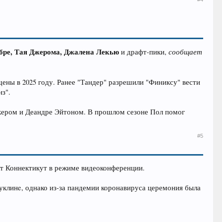
Убре, Тая Джерома, Джалена Лекью
сообщает
и драфт-пики,
ищены в 2025 году. Ранее "Тандер" разрешили "Финиксу" вести
з".
Букером и Деандре Эйтоном. В прошлом сезоне Пол помог
#5
ат Коннектикут в режиме видеоконференции.
руклинe, однако из-за пандемии коронавируса церемония была