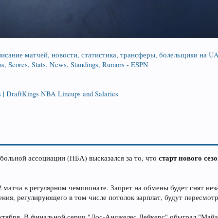
списание матчей, новости, статистика, трансферы, болельщики на UA
s, Scores, Stats, News, Standings, Rumors - ESPN
 | DraftKings NBA Lineups and Salaries
старт нового сез
ольной ассоциации (НБА) высказался за то, что
 матча в регулярном чемпионате. Запрет на обмены будет снят неза
ения, регулирующего в том числе потолок зарплат, будут пересмот
тября. В финальной серии "Лос-Анджелес Лейкерс" обыграл "Майам