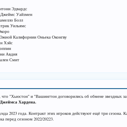
нтони Эдвардс
а Джеймс Уайзмен
Ламелло Болл
атрик Уильямс
Окоро
а Южной Калифорнии Оньека Оконгву
ан Хэйс
Топпин
ени Авдия
жален Смит
 что "Хьюстон" и "Вашингтон договорились об обмене звездных з
Джеймса Хардена.
унда 2023 года. Контракт этих игроков действуют ещё три сезона. 
а перед сезоном 2022/20223.