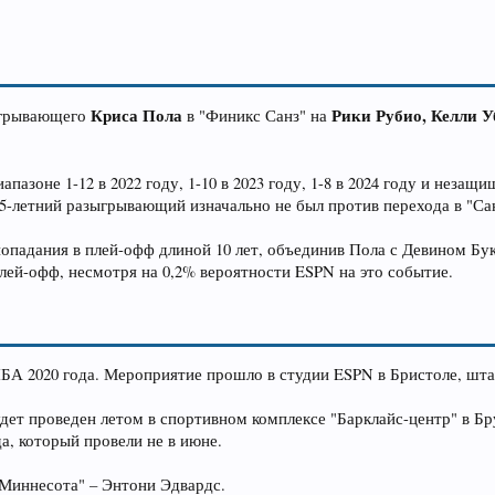
Криса Пола
Рики Рубио, Келли 
ыгрывающего
в "Финикс Санз" на
азоне 1-12 в 2022 году, 1-10 в 2023 году, 1-8 в 2024 году и незащ
5-летний разыгрывающий изначально не был против перехода в "Сан
 попадания в плей-офф длиной 10 лет, объединив Пола с Девином 
лей-офф, несмотря на 0,2% вероятности ESPN на это событие.
БА 2020 года. Мероприятие прошло в студии ESPN в Бристоле, шт
удет проведен летом в спортивном комплексе "Барклайс-центр" в Б
да, который провели не в июне.
"Миннесота" – Энтони Эдвардс.