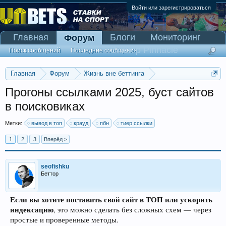
Войти или зарегистрироваться
Главная
Блоги
Мониторинг
Форум
Сканер Pinnacle
Поиск сообщений
Последние сообщения
Главная
Форум
Жизнь вне беттинга
Реклама и коммерция
Прогоны ссылками 2025, буст сайтов
в поисковиках
Метки:
вывод в топ
крауд
пбн
тиер ссылки
1
2
3
Вперёд >
seofishku
Беттор
Если вы хотите поставить свой сайт в ТОП или ускорить
индексацию
, это можно сделать без сложных схем — через
простые и проверенные методы.