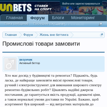
Войти или зарегистрироваться
Главная
Блоги
Мониторинг
Форум
Сканер Pinnacle
Поиск сообщений
Последние сообщения
Главная
Форум
Жизнь вне беттинга
Реклама и коммерция
Промислові товари замовити
везунчик
Активный беттор
Хто має досвід у будівництві та ремонтах? Підкажіть, будь
ласка, де найкраще замовляти якісні промислові товари,
ручний і електроінструмент для виконання широкого спектру
ремонтно-будівельних робіт? Цікавлять надійні джерела
постачання, де гарантується якість продукції, адекватні ціни,
а також нормальні умови доставки по Україні. Бажано, щоб
асортимент був широкий — від витратних матеріалів до