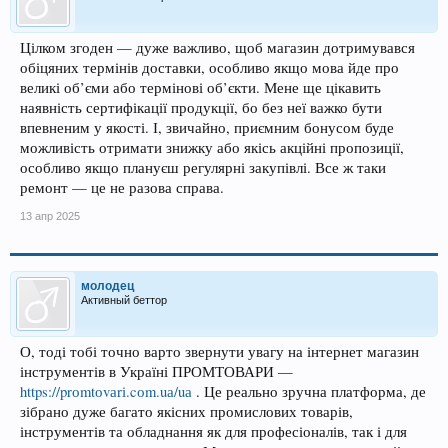
Цілком згоден — дуже важливо, щоб магазин дотримувався
обіцяних термінів доставки, особливо якщо мова йде про
великі об’єми або термінові об’єкти. Мене ще цікавить
наявність сертифікації продукції, бо без неї важко бути
впевненим у якості. І, звичайно, приємним бонусом буде
можливість отримати знижку або якісь акційні пропозиції,
особливо якщо плануєш регулярні закупівлі. Все ж таки
ремонт — це не разова справа.
13 апр 2025
молодец
Активный беттор
О, тоді тобі точно варто звернути увагу на інтернет магазин
інструментів в Україні ПРОМТОВАРИ —
https://prоmtоvаrі.cоm.uа/uа
. Це реально зручна платформа, де
зібрано дуже багато якісних промислових товарів,
інструментів та обладнання як для професіоналів, так і для