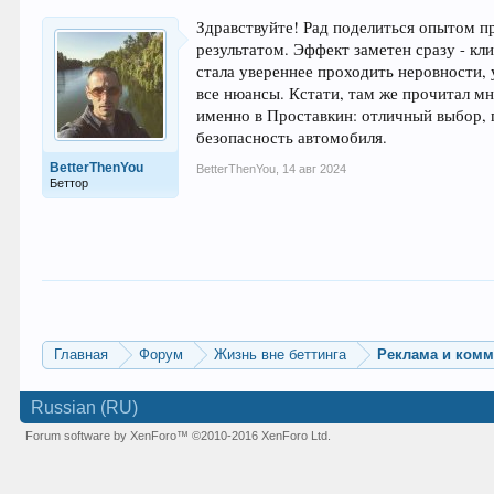
Здравствуйте! Рад поделиться опытом 
результатом. Эффект заметен сразу - кл
стала увереннее проходить неровности,
все нюансы. Кстати, там же прочитал м
именно в Проставкин: отличный выбор, г
безопасность автомобиля.
BetterThenYou
BetterThenYou
,
14 авг 2024
Беттор
Главная
Форум
Жизнь вне беттинга
Реклама и ком
Russian (RU)
Forum software by XenForo™
©2010-2016 XenForo Ltd.