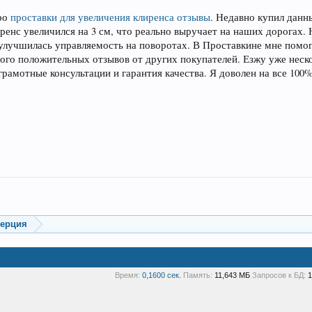
про
проставки для увеличения клиренса отзывы
. Недавно купил данн
иренс увеличился на 3 см, что реально выручает на наших дорогах
 улучшилась управляемость на поворотах. В Проставкине мне помог
ного положительных отзывов от других покупателей. Езжу уже неск
рамотные консультации и гарантия качества. Я доволен на все 100%
мерция
Время:
0,1600 сек.
Память:
11,643 МБ
Запросов к БД:
1