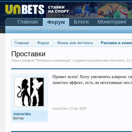
Главная
Блоги
Мониторинг
Форум
Поиск сообщений
Последние сообщения
Главная
Форум
Жизнь вне беттинга
Реклама и ком
Проставки
Тема в разделе "
Реклама и коммерция
", создана пользователем
stavochka
,
13 
Привет всем! Хочу увеличить клиренс с
заметен эффект, есть ли негативные по
stavochka
,
13 авг 2024
stavochka
Беттор