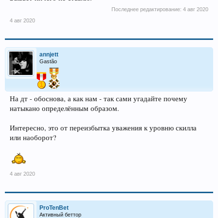
Последнее редактирование:
4 авг 2020
4 авг 2020
annjett
Gastão
На дт - обоснова, а как нам - так сами угадайте почему
натыкано определённым образом.
Интересно, это от переизбытка уважения к уровню скилла
или наоборот?
4 авг 2020
ProTenBet
Активный беттор