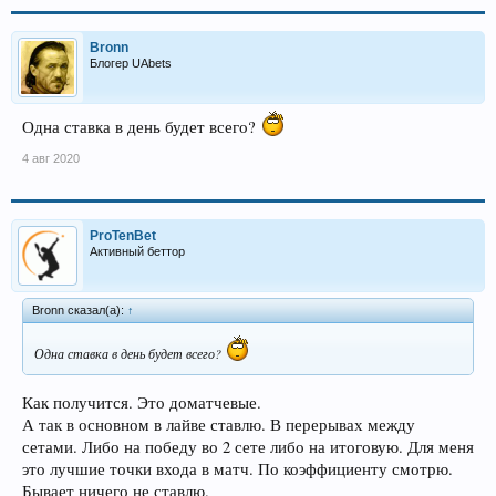
Bronn
Блогер UAbets
Одна ставка в день будет всего?
4 авг 2020
ProTenBet
Активный беттор
Bronn сказал(а):
↑
Одна ставка в день будет всего?
Как получится. Это доматчевые.
А так в основном в лайве ставлю. В перерывах между
сетами. Либо на победу во 2 сете либо на итоговую. Для меня
это лучшие точки входа в матч. По коэффициенту смотрю.
Бывает ничего не ставлю.