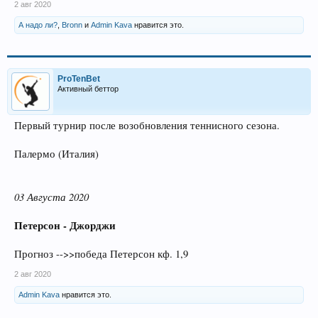
2 авг 2020
А надо ли?
,
Bronn
и
Admin Kava
нравится это.
ProTenBet
Активный беттор
Первый турнир после возобновления теннисного сезона.
Палермо (Италия)
03 Августа 2020
Петерсон - Джорджи
Прогноз -->>победа Петерсон кф. 1,9
2 авг 2020
Admin Kava
нравится это.