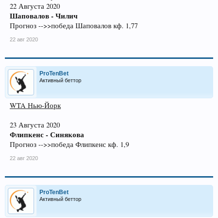
22 Августа 2020
Шаповалов - Чилич
Прогноз -->>победа Шаповалов кф. 1,77
22 авг 2020
ProTenBet
Активный беттор
WTA Нью-Йорк
23 Августа 2020
Флипкенс - Синякова
Прогноз -->>победа Флипкенс кф. 1,9
22 авг 2020
ProTenBet
Активный беттор