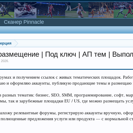
Сканер Pinnacle
мерция
размещение | Под ключ | АП тем | Выпол
 2026
.
умах и получением ссылок с живых тематических площадок. Работ
ю и оформляю аккаунты, публикую продающие темы и размещаю их 
в разных тематик: бизнес, SEO, SMM, программирование, софт, мар
мы, так и зарубежные площадки EU / US, где можно размещать усл
Я нахожу релевантные форумы, регистрирую аккаунты вручную, оф
полноценные предложения услуги или продукта — с нормальной ст