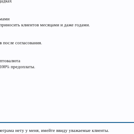
щадках
емами
риносить клиентов месяцами и даже годами.
 после согласования.
иптовалюта
 100% предоплаты.
леграма нету у меня, имейте ввиду уважаемые клиенты.