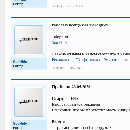
SeoHide
Беттор
SeoHide
,
11 май 2026
Работаю всегда без выходных!
Telegram
Seo Hide
Свежие отзывы и кейсы смотрите в кана
Реклама на 170+ форумах | Ручное разме
SeoHide
Беттор
SeoHide
,
17 май 2026
Прайс на 23.05.2026
Старт — 100$
Быстрый запуск рекламы
Подходит, чтобы протестировать нишу и
Входит
SeoHide
— размещение на 60+ форумах
Беттор