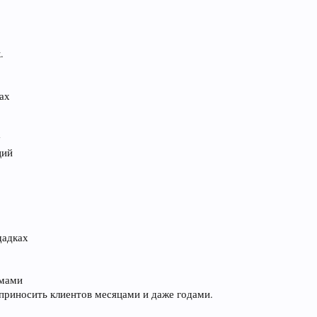
.
ах
у
ций
щадках
емами
риносить клиентов месяцами и даже годами.