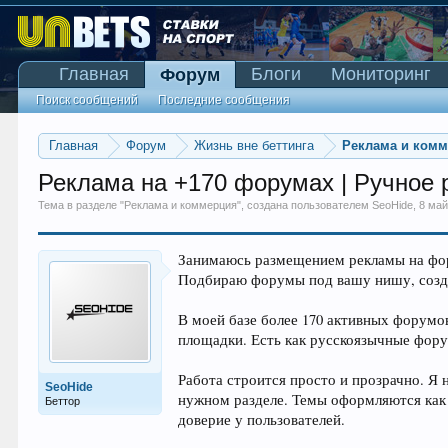
Главная
Блоги
Мониторинг
Форум
Поиск сообщений
Последние сообщения
Главная
Форум
Жизнь вне беттинга
Реклама и ком
Реклама на +170 форумах | Ручное 
Тема в разделе "
Реклама и коммерция
", создана пользователем
SeoHide
,
8 май
Занимаюсь размещением рекламы на фор
Подбираю форумы под вашу нишу, созда
В моей базе более 170 активных форумо
площадки. Есть как русскоязычные фору
Работа строится просто и прозрачно. 
SeoHide
нужном разделе. Темы оформляются как 
Беттор
доверие у пользователей.