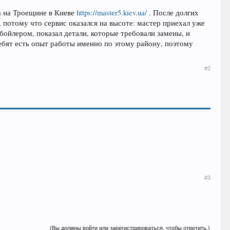
а на Троещине в Киеве
https://mаstеr5.kiev.uа/
. После долгих
, потому что сервис оказался на высоте: мастер приехал уже
бойлером, показал детали, которые требовали замены, и
ебят есть опыт работы именно по этому району, поэтому
#2
#3
(Вы должны войти или зарегистрироваться, чтобы ответить.)