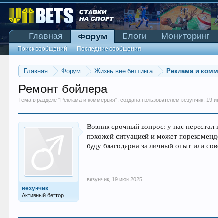
Главная
Блоги
Мониторинг
Форум
Поиск сообщений
Последние сообщения
Главная
Форум
Жизнь вне беттинга
Реклама и ком
Ремонт бойлера
Тема в разделе "
Реклама и коммерция
", создана пользователем
везунчик
,
19 и
Возник срочный вопрос: у нас перестал 
похожей ситуацией и может порекоменд
буду благодарна за личный опыт или со
везунчик
,
19 июн 2025
везунчик
Активный беттор