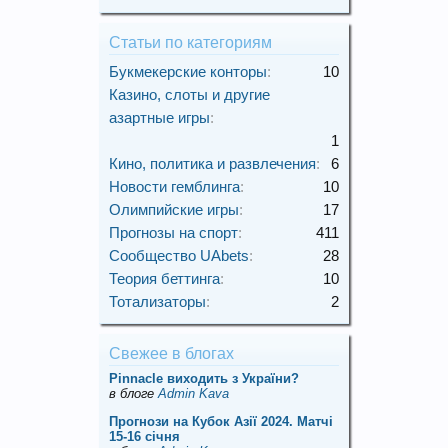
Статьи по категориям
Букмекерские конторы
:
10
Казино, слоты и другие
азартные игры
:
1
Кино, политика и развлечения
:
6
Новости гемблинга
:
10
Олимпийские игры
:
17
Прогнозы на спорт
:
411
Сообщество UAbets
:
28
Теория беттинга
:
10
Тотализаторы
:
2
Свежее в блогах
Pinnacle виходить з України?
в блоге
Admin Kava
Прогнози на Кубок Азії 2024. Матчі
15-16 січня