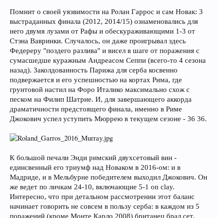
Помнит о своей уязвимости на Ролан Гаррос и сам Новак: 3
выстраданных финала (2012, 2014/15) ознаменовались для
него двумя лузами от Рафы и обескураживающими 1-3 от
Стэна Вавринки. Случалось, он даже проигрывал здесь
Федереру "поздего разлива" и висел в шаге от поражения с
сумасшедше куражным Андреасом Сеппи (всего-то 4 сезона
назад). Заколдованность Парижа для серба косвенно
подвержается и его успешностью на кортах Рима, где
грунтовой настил на Форо Италико максимально схож с
песком на Филип Шатрие. И, для завершающего аккорда
драматичности предстоящего финала, именно в Риме
Джокович успел уступить Мюррею в текущем сезоне - 36 36.
К большой печали Энди римский двухсетовый вин -
единсвенный его триумф над Новаком в 2016-ом: и в
Мадриде, и в Мельбурне победителем выходил Джокович. Он
же ведет по личкам 24-10, включающие 5-1 on clay.
Интересно, что при детальном рассмотрении этот баланс
начинает говорить не совсем в пользу серба: в каждом из 5
поражений (кроме Монте Карло 2008) британец брал сет.