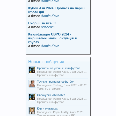
в блоге
Admin Kava
Кубок Азії 2024. Прогноз на перші
ігрові дні
в блоге
Admin Kava
Скорiш за все!!!!
в блоге
одессит
Кваліфікація ЄВРО 2024 -
вирішальні матчі, ситуація в
групах
в блоге
Admin Kava
Новые сообщения
Прогнози на український футбол
Последнее: Admin Kava,
9 авг 2026 в 13:54
Прогнозы на футбол
Точные прогнозы на футбол
Последнее: Turbo_,
8 авг 2026 в 06:25
Темы со ставками
Єврокубки 2026/2027
Последнее: Admin Kava,
6 авг 2026 в 19:31
Прогнозы на футбол
Книги о ставках
Последнее: Papa Justify,
4 авг 2026 в 00:12
Теория и практика игры в БК