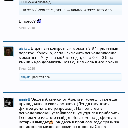
DOGMA84 сказал(а):
↑
За такой кеф не дармо, если только в пресс включить.
В пресс?
5 июн 2016
В данный конкретный момент 3.87 приличный
givitca
перекос. Конечно, если исключить психологические
моменты... А тут, на мой взгляд, где-то 0.4 - 0.5 по
линии надо добавлять Новаку в смысле в его пользу.
5 июн 2016
annjett
нравится это.
Энди избавился от Амели и, конеш, стал еще
annjett
припадочнее в своих эмоциях (Лендл ему таких
финтов делать не разрешал). Но при этом в
психологической устойчивости умудрился прибавить.
Глянем что из этого выйдет. Новак же по дефолту в
истерии выйдет
, он даже в прошлом году сразу же
поник после микроагрессии со стороны Стэна.