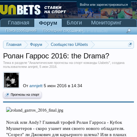
Войти или зарегистрироваться
Главная
Блоги
Мониторинг
Форум
Сканер Pinnacle
Поиск сообщений
Последние сообщения
Главная
Форум
Сообщество UAbets
Аналитические прогнозы на спорт команды Uabets
Ролан Гаррос 2016: the Drama?
Тема в разделе "
Аналитические прогнозы на спорт команды Uabets
", создана
пользователем
annjett
,
5 июн 2016
.
От
annjett
5 июн 2016 в 14:34
Прогнозы на спорт
Novak или Andy? Главный трофей Ролан Гарроса - Кубок
Мушкетеров - скоро узанет имя своего нового обладателя.
"Созрел" ли Джокович для карьерного шлема? Или в планах