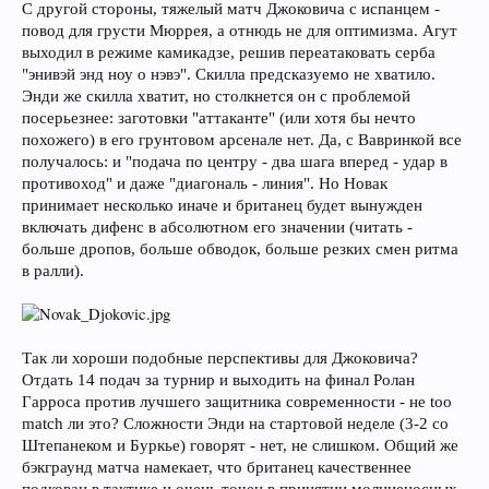
С другой стороны, тяжелый матч Джоковича с испанцем -
повод для грусти Мюррея, а отнюдь не для оптимизма. Агут
выходил в режиме камикадзе, решив переатаковать серба
"энивэй энд ноу о нэвэ". Скилла предсказуемо не хватило.
Энди же скилла хватит, но столкнется он с проблемой
посерьезнее: заготовки "аттаканте" (или хотя бы нечто
похожего) в его грунтовом арсенале нет. Да, с Вавринкой все
получалось: и "подача по центру - два шага вперед - удар в
противоход" и даже "диагональ - линия". Но Новак
принимает несколько иначе и британец будет вынужден
включать дифенс в абсолютном его значении (читать -
больше дропов, больше обводок, больше резких смен ритма
в ралли).
Так ли хороши подобные перспективы для Джоковича?
Отдать 14 подач за турнир и выходить на финал Ролан
Гарроса против лучшего защитника современности - не too
match ли это? Сложности Энди на стартовой неделе (3-2 со
Штепанеком и Буркье) говорят - нет, не слишком. Общий же
бэкграунд матча намекает, что британец качественнее