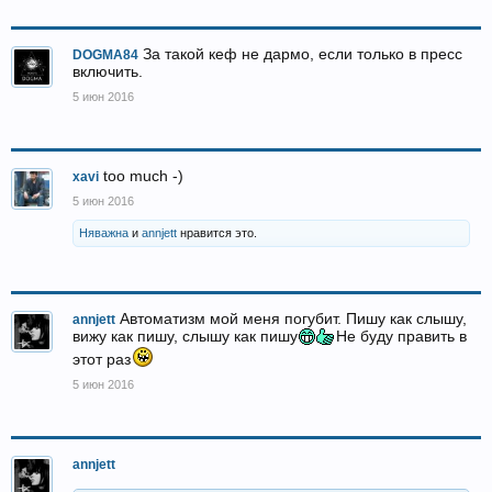
За такой кеф не дармо, если только в пресс
DOGMA84
включить.
5 июн 2016
too much -)
xavi
5 июн 2016
Няважна
и
annjett
нравится это.
Автоматизм мой меня погубит. Пишу как слышу,
annjett
вижу как пишу, слышу как пишу
Не буду править в
этот раз
5 июн 2016
annjett