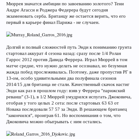
Мюррея значатся амбиции по завоеванию золотого? Тени
Андре Агасси и Роджера Федерера будут сегодня
экзаменовать серба. Британцу же остается верить, что его
первый в карьере финал Парижа - не случаен.
Долгий и полный сложностей путь Энди к пониманию грунта
стартовал аккурат 4 сезона назад: сразу после 1/4 Ролан
Гаррос 2012 против Давида Феррера. Играл Мюррей в том
матче средне, что нужно делать не осознавал, но безумная
жажда побед прослеживалась. Поэтому, даже пропустив РГ в
13-ом, особо удивительными два полуфинала сезонов
2014/15 для британца не стали. Качественный скачок настиг
Энди как раз в прошлом году: взяв у Феррера "парижский
реванш" (3-1), в 1/2 Мюррей умудрился испугать Джоковича,
отобрав у того целых 2 сета: после стартовых 63 63 от
Новака последовали 57 57 за Энди. В решающем британец
"закончился", проиграв 61. Но воспоминания о том, что
Джоковича можно обыгрывать с ним остались.