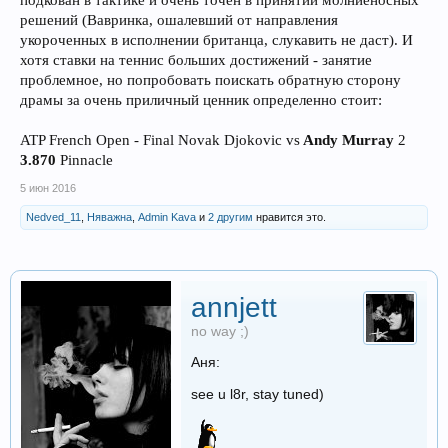
подкован в тактике и очень точен в принятии молниеносных
решений (Вавринка, ошалевший от направления
укороченных в исполнении британца, слукавить не даст). И
хотя ставки на теннис больших достижений - занятие
проблемное, но попробовать поискать обратную сторону
драмы за очень приличный ценник определенно стоит:
ATP French Open - Final Novak Djokovic vs
Andy Murray
2
3.870
Pinnacle
5 июн 2016
Nedved_11
,
Няважна
,
Admin Kava
и
2 другим
нравится это.
annjett
no way ;)
Аня:
see u l8r, stay tuned)