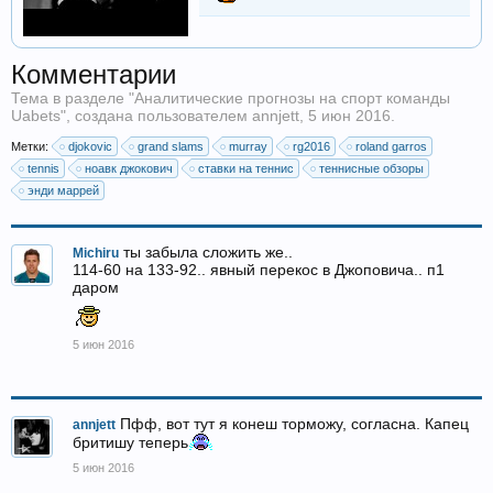
Комментарии
Тема в разделе "
Аналитические прогнозы на спорт команды
Uabets
", создана пользователем
annjett
,
5 июн 2016
.
Метки:
djokovic
grand slams
murray
rg2016
roland garros
tennis
ноавк джокович
ставки на теннис
теннисные обзоры
энди маррей
ты забыла сложить же..
Michiru
114-60 на 133-92.. явный перекос в Джоповича.. п1
даром
5 июн 2016
Пфф, вот тут я конеш торможу, согласна. Капец
annjett
бритишу теперь
5 июн 2016