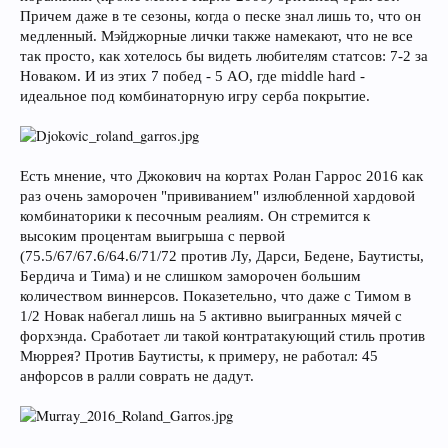
Причем даже в те сезоны, когда о песке знал лишь то, что он
медленный. Мэйджорные лички также намекают, что не все
так просто, как хотелось бы видеть любителям статсов: 7-2 за
Новаком. И из этих 7 побед - 5 AO, где middle hard -
идеальное под комбинаторную игру серба покрытие.
Есть мнение, что Джокович на кортах Ролан Гаррос 2016 как
раз очень заморочен "прививанием" излюбленной хардовой
комбинаторики к песочным реалиям. Он стремится к
высоким процентам выигрыша с первой
(75.5/67/67.6/64.6/71/72 против Лу, Дарси, Бедене, Баутисты,
Бердича и Тима) и не слишком заморочен большим
количеством виннерсов. Показетельно, что даже с Тимом в
1/2 Новак набегал лишь на 5 активно выигранных мячей с
форхэнда. Сработает ли такой контратакующий стиль против
Мюррея? Против Баутисты, к примеру, не работал: 45
анфорсов в ралли соврать не дадут.