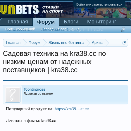
Войти или зарегистрироваться
Главная
Блоги
Мониторинг
Форум
Сканер Pinnacle
Поиск сообщений
Последние сообщения
Главная
Форум
Жизнь вне беттинга
Архив
Прогнозы на Олимпийские игры 2016
Садовая техника на kra38.cc по
низким ценам от надежных
поставщиков | kra38.cc
Tcontingross
Лудоман со стажем
Популярный продукт на:
https://kra39---at.cc
Легенды и факты: kra38.cc