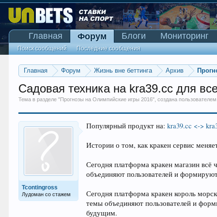
Главная
Блоги
Мониторинг
Форум
Поиск сообщений
Последние сообщения
Главная
Форум
Жизнь вне беттинга
Архив
Прогн
Садовая техника на kra39.cc для вс
Тема в разделе "
Прогнозы на Олимпийские игры 2016
", создана пользователе
Популярный продукт на:
kra39.cc <-> kra
Истории о том, как кракен сервис меня
Сегодня платформа кракен магазин всё 
объединяют пользователей и формируют
Tcontingross
Сегодня платформа кракен король морск
Лудоман со стажем
темы объединяют пользователей и форм
будущим.