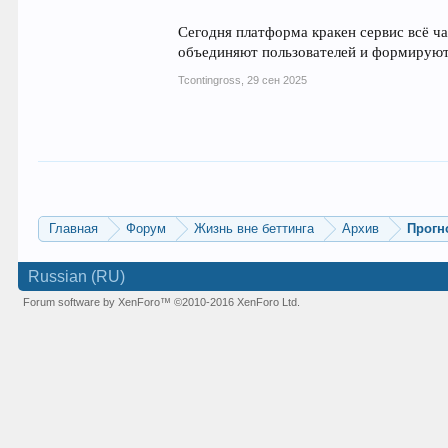
Сегодня платформа кракен сервис всё ча
объединяют пользователей и формируют
Tcontingross
,
29 сен 2025
Главная
Форум
Жизнь вне беттинга
Архив
Прогн
Russian (RU)
Forum software by XenForo™
©2010-2016 XenForo Ltd.