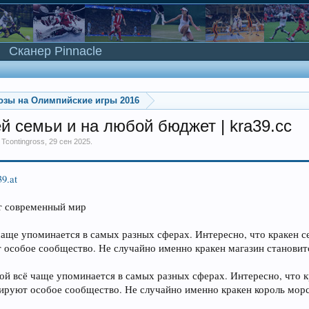
Сканер Pinnacle
озы на Олимпийские игры 2016
ей семьи и на любой бюджет | kra39.cc
м
Tcontingross
,
29 сен 2025
.
39.at
ет современный мир
чаще упоминается в самых разных сферах. Интересно, что кракен с
 особое сообщество. Не случайно именно кракен магазин станов
ой всё чаще упоминается в самых разных сферах. Интересно, что кр
ируют особое сообщество. Не случайно именно кракен король мо