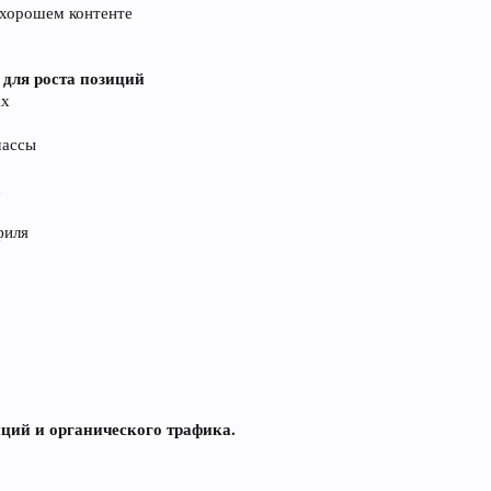
 хорошем контенте
для роста позиций
ах
массы
к
филя
ций и органического трафика.