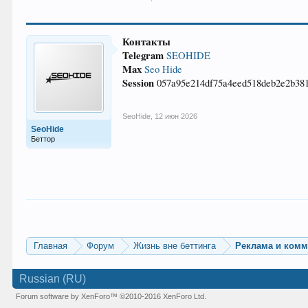
Контакты
Telegram
SEOHIDE
Max
Seo Hide
Session
057a95e214df75a4eed518deb2e2b381
SeoHide
,
12 июн 2026
SeoHide
Беттор
Главная
Форум
Жизнь вне беттинга
Реклама и ком
Russian (RU)
Forum software by XenForo™
©2010-2016 XenForo Ltd.