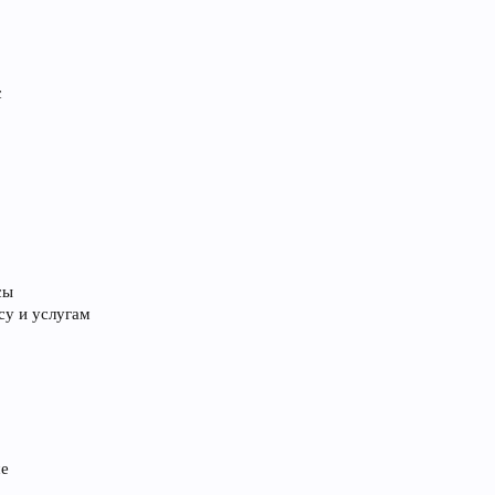
с
сы
су и услугам
ше