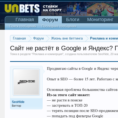
Главная
Блоги
Мониторинг
Форум
Поиск сообщений
Последние сообщения
Главная
Форум
Жизнь вне беттинга
Реклама и ком
Сайт не растёт в Google и Яндекс?
Тема в разделе "
Реклама и коммерция
", создана пользователем
SeoHide
,
20 ма
Продвигаю сайты в Google и Яндекс чер
Опыт в SEO — более 15 лет. Работаю с
Основная проблема большинства сайтов —
Из-за этого сайт может:
— не расти в поиске
SeoHide
— застревать в ТОП-20
Беттор
— терять позиции после SEO-продвиже
— попадать под фильтры Google