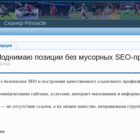
Сканер Pinnacle
мерция
 Поднимаю позиции без мусорных SEO-п
й 2026
.
ез безопасное SEO и построение качественного ссылочного профиля
 коммерческими сайтами, услугами, интернет-магазинами и информ
 не отсутствие ссылок, а их низкое качество, неправильная струк
ния