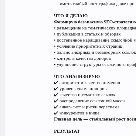
— иметь слабый рост трафика даже при
ЧТО Я ДЕЛАЮ
Формирую безопасную SEO-стратегию 
• размещение на тематических площадк
• публикации в статьях и обзорах
• постепенное наращивание ссылочной 
• усиление приоритетных страниц
• баланс анкорных и безанкорных ссыло
• контроль качества доноров
• улучшение структуры ссылочного про
ЧТО АНАЛИЗИРУЮ
✔️ авторитет и качество доменов
✔️ уровень спама доноров
✔️ качество и тематику ссылок
✔️ распределение ссылочной массы
✔️ анкор-лист и риски переспама
✔️ конкурентов в нише
Главная цель — стабильный рост пози
РЕЗУЛЬТАТ