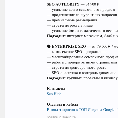
SEO AUTHORITY
— 34 900 ₽
— усиление всего ссылочного профиля
— продвижение конкурентных запросов
— премиальные размещения
— стратегия роста в нише
— усиление trust и тематического веса с
Подходит:
интернет-магазинам, SaaS и
ENTERPRISE SEO
⚫
— от 79 000 ₽ / м
— комплексное SEO-продвижение
— масштабирование ссылочного профи
— работа с приоритетными страницами
— стратегия долгосрочного роста
— SEO-аналитика и контроль динамики
Подходит:
крупным проектам и бизнесу
Контакты
Seo Hide
Отзывы и кейсы
Вывод запросов в ТОП Яндекса Google |
SeoHide
,
20 май 2026