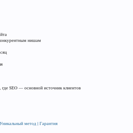
айта
 конкурентным нишам
есяц
ля
, где SEO — основной источник клиентов
 Уникальный метод | Гарантия