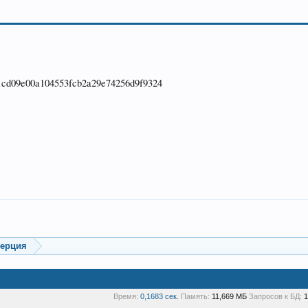
cd09e00a104553fcb2a29e74256d9f9324
мерция
Время:
0,1683 сек.
Память:
11,669 МБ
Запросов к БД:
1