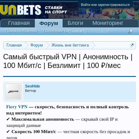
Войти или зарегистрироваться
Главная
Блоги
Мониторинг
Форум
Сканер Pinnacle
Поиск сообщений
Последние сообщения
Главная
Форум
Жизнь вне беттинга
Реклама и коммерция
Самый быстрый VPN | Анонимность |
100 Мбит/с | Безлимит | 100 ₽/мес
SeoHide
Беттор
Fiery VPN
— скорость, безопасность и полный контроль
над интернетом!
Максимальная анонимность
✔
— скрывай свой IP и
защищай данные
Скорость 100 Мбит/с
✔
— честная скорость без просадок и
лагов