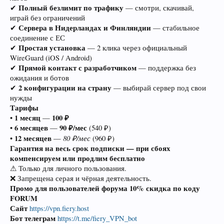
Полный безлимит по трафику
✔
— смотри, скачивай,
играй без ограничений
Сервера в Нидерландах и Финляндии
✔
— стабильное
соединение с ЕС
Простая установка
✔
— 2 клика через официальный
WireGuard (iOS / Android)
Прямой контакт с разработчиком
✔
— поддержка без
ожидания и ботов
2 конфигурации на страну
✔
— выбирай сервер под свои
нужды
Тарифы
1 месяц
100 ₽
•
—
6 месяцев
90 ₽/мес
•
—
(540 ₽)
12 месяцев
80 ₽/мес
•
—
(960 ₽)
Гарантия на весь срок подписки — при сбоях
компенсируем или продлим бесплатно
⚠ Только для личного пользования.
❌ Запрещена серая и чёрная деятельность.
Промо для пользователей форума 10% скидка по коду
FORUM
Сайт
https://vpn.fiery.host
Бот телеграм
https://t.me/fiery_VPN_bot