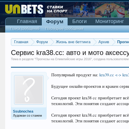
Главная
Блоги
Мониторинг
Форум
Поиск сообщений
Последние сообщения
Главная
Форум
Жизнь вне беттинга
Архив
Прогн
Сервис kra38.cc: авто и мото аксесс
Тема в разделе "
Прогнозы на Олимпийские игры 2016
", создана пользователе
Популярный продукт на:
kra39.cc <-> kra
Будущее онлайн-проектов и кракен серв
Сегодня проект kra38 cc приобретает вс
технологий. Эти понятия создают ассоц
Ssubnochea
Сегодня проект kra38.cc приобретает вс
Лудоман со стажем
технологий. Эти понятия создают ассоц