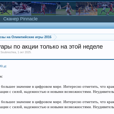
Сканер Pinnacle
озы на Олимпийские игры 2016
уары по акции только на этой неделе
м
Ssubnochea
,
1 окт 2025
.
39.at
ис
ё большее значение в цифровом мире. Интересно отметить, что кра
иации с силой, надежностью и новыми возможностями. Неудивительно
ё большее значение в цифровом мире. Интересно отметить, что кра
иации с силой, надежностью и новыми возможностями. Неудивительно