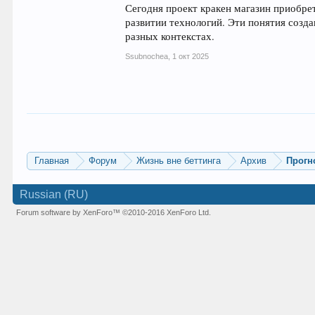
Сегодня проект кракен магазин приобре
развитии технологий. Эти понятия созд
разных контекстах.
Ssubnochea
,
1 окт 2025
Главная
Форум
Жизнь вне беттинга
Архив
Прогн
Russian (RU)
Forum software by XenForo™
©2010-2016 XenForo Ltd.