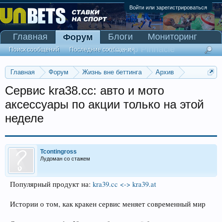
Войти или зарегистрироваться
Главная
Блоги
Мониторинг
Форум
Сканер Pinnacle
Поиск сообщений
Последние сообщения
Главная
Форум
Жизнь вне беттинга
Архив
Прогнозы на Олимпийские игры 2016
Сервис kra38.cc: авто и мото
аксессуары по акции только на этой
неделе
Tcontingross
Лудоман со стажем
Популярный продукт на:
kra39.cc <-> kra39.at
Истории о том, как кракен сервис меняет современный мир