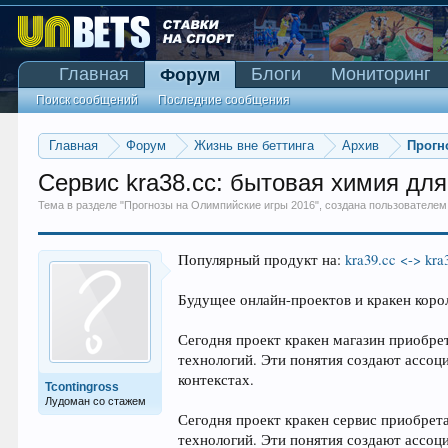
Главная
Блоги
Мониторинг
Форум
Поиск сообщений
Последние сообщения
Главная
Форум
Жизнь вне беттинга
Архив
Прогн
Сервис kra38.cc: бытовая химия для
Тема в разделе "
Прогнозы на Олимпийские игры 2016
", создана пользователе
Популярный продукт на:
kra39.cc <-> kra
Будущее онлайн-проектов и кракен коро
Сегодня проект кракен магазин приобрет
технологий. Эти понятия создают ассоц
контекстах.
Tcontingross
Лудоман со стажем
Сегодня проект кракен сервис приобрета
технологий. Эти понятия создают ассоц