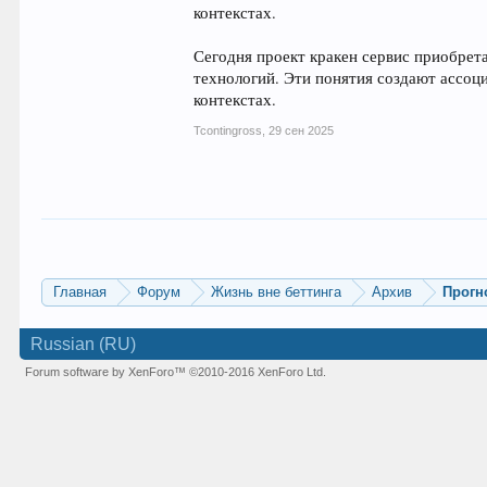
контекстах.
Сегодня проект кракен сервис приобрета
технологий. Эти понятия создают ассоц
контекстах.
Tcontingross
,
29 сен 2025
Главная
Форум
Жизнь вне беттинга
Архив
Прогн
Russian (RU)
Forum software by XenForo™
©2010-2016 XenForo Ltd.