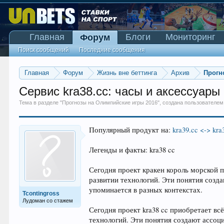
Главная
Блоги
Мониторинг
Форум
Поиск сообщений
Последние сообщения
Главная
Форум
Жизнь вне беттинга
Архив
Прогн
Сервис kra38.cc: часы и аксессуары в
Тема в разделе "
Прогнозы на Олимпийские игры 2016
", создана пользователе
Популярный продукт на:
kra39.cc <-> kra
Легенды и факты: kra38 cc
Сегодня проект кракен король морской 
развитии технологий. Эти понятия созд
упоминается в разных контекстах.
Tcontingross
Лудоман со стажем
Сегодня проект kra38 cc приобретает вс
технологий. Эти понятия создают ассоц