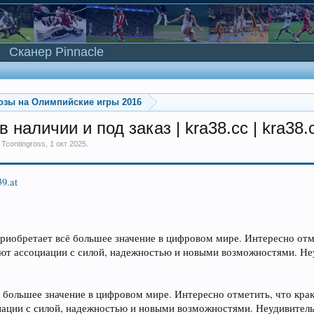
Сканер Pinnacle
озы на Олимпийские игры 2016
 наличии и под заказ | kra38.cc | kra38.
м
Tcontingross
,
1 окт 2025
.
39.at
приобретает всё большее значение в цифровом мире. Интересно отм
ают ассоциации с силой, надежностью и новыми возможностями. Неу
ё большее значение в цифровом мире. Интересно отметить, что кра
иации с силой, надежностью и новыми возможностями. Неудивительно