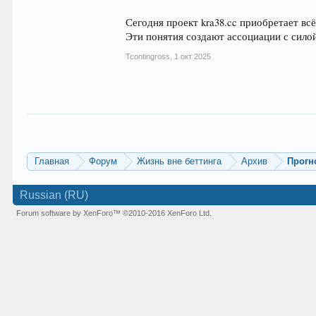
Сегодня проект kra38.cc приобретает вс
Эти понятия создают ассоциации с сило
Tcontingross
,
1 окт 2025
Главная
Форум
Жизнь вне беттинга
Архив
Прогн
Russian (RU)
Forum software by XenForo™
©2010-2016 XenForo Ltd.