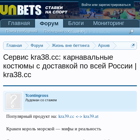
Войти или зарегистрироваться
Главная
Блоги
Мониторинг
Форум
Сканер Pinnacle
Поиск сообщений
Последние сообщения
Главная
Форум
Жизнь вне беттинга
Архив
Прогнозы на Олимпийские игры 2016
Сервис kra38.cc: карнавальные
костюмы с доставкой по всей России |
kra38.cc
Tcontingross
Лудоман со стажем
Популярный продукт на:
kra39.cc <-> kra39.at
Кракен король морской — мифы и реальность