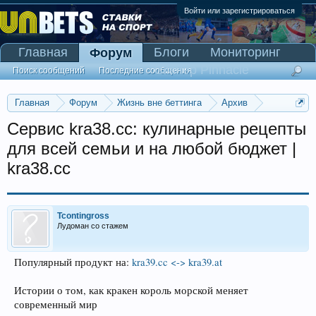
Войти или зарегистрироваться
Главная
Блоги
Мониторинг
Форум
Сканер Pinnacle
Поиск сообщений
Последние сообщения
Главная
Форум
Жизнь вне беттинга
Архив
Прогнозы на Олимпийские игры 2016
Сервис kra38.cc: кулинарные рецепты
для всей семьи и на любой бюджет |
kra38.cc
Tcontingross
Лудоман со стажем
Популярный продукт на:
kra39.cc <-> kra39.at
Истории о том, как кракен король морской меняет
современный мир