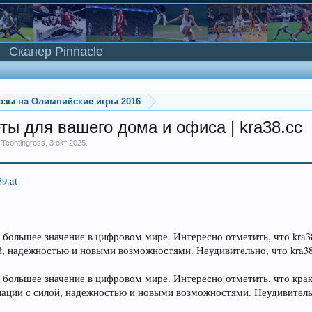
Сканер Pinnacle
озы на Олимпийские игры 2016
ты для вашего дома и офиса | kra38.cc
м
Tcontingross
,
3 окт 2025
.
39.at
ё большее значение в цифровом мире. Интересно отметить, что kra3
й, надежностью и новыми возможностями. Неудивительно, что kra38
ё большее значение в цифровом мире. Интересно отметить, что кра
иации с силой, надежностью и новыми возможностями. Неудивительно