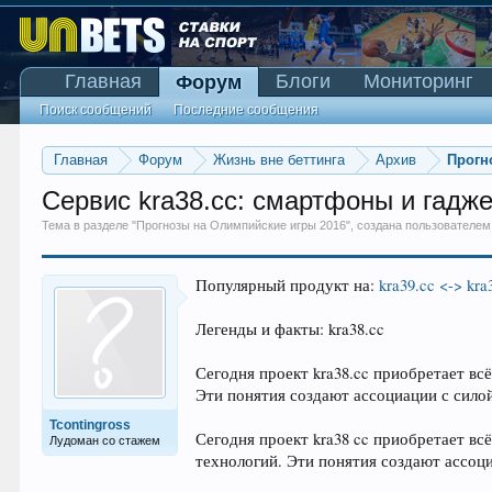
Главная
Блоги
Мониторинг
Форум
Поиск сообщений
Последние сообщения
Главная
Форум
Жизнь вне беттинга
Архив
Прогн
Сервис kra38.cc: смартфоны и гадже
Тема в разделе "
Прогнозы на Олимпийские игры 2016
", создана пользователе
Популярный продукт на:
kra39.cc <-> kra
Легенды и факты: kra38.cc
Сегодня проект kra38.cc приобретает вс
Эти понятия создают ассоциации с сило
Tcontingross
Сегодня проект kra38 cc приобретает вс
Лудоман со стажем
технологий. Эти понятия создают ассоц