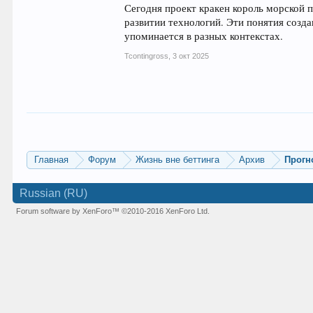
Сегодня проект кракен король морской 
развитии технологий. Эти понятия созд
упоминается в разных контекстах.
Tcontingross
,
3 окт 2025
Главная
Форум
Жизнь вне беттинга
Архив
Прогн
Russian (RU)
Forum software by XenForo™
©2010-2016 XenForo Ltd.