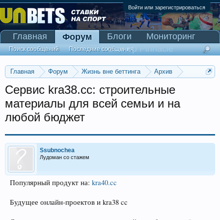
Войти или зарегистрироваться
Главная
Блоги
Мониторинг
Форум
Сканер Pinnacle
Поиск сообщений
Последние сообщения
Главная
Форум
Жизнь вне беттинга
Архив
Прогнозы на Олимпийские игры 2016
Сервис kra38.cc: строительные
материалы для всей семьи и на
любой бюджет
Ssubnochea
Лудоман со стажем
Популярный продукт на:
kra40.cc
Будущее онлайн-проектов и kra38 cc