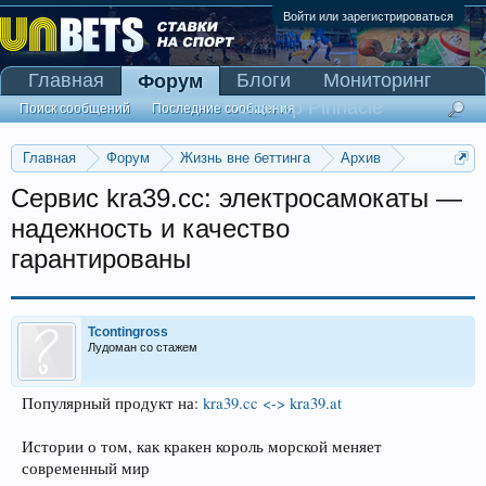
Войти или зарегистрироваться
Главная
Блоги
Мониторинг
Форум
Сканер Pinnacle
Поиск сообщений
Последние сообщения
Главная
Форум
Жизнь вне беттинга
Архив
Прогнозы на Олимпийские игры 2016
Сервис kra39.cc: электросамокаты —
надежность и качество
гарантированы
Tcontingross
Лудоман со стажем
Популярный продукт на:
kra39.cc <-> kra39.at
Истории о том, как кракен король морской меняет
современный мир