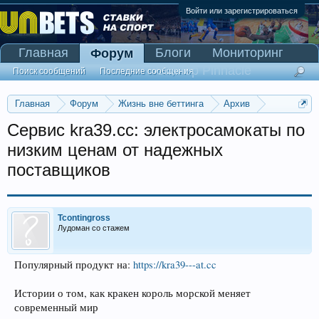
Войти или зарегистрироваться
Главная
Блоги
Мониторинг
Форум
Сканер Pinnacle
Поиск сообщений
Последние сообщения
Главная
Форум
Жизнь вне беттинга
Архив
Прогнозы на Олимпийские игры 2016
Сервис kra39.cc: электросамокаты по
низким ценам от надежных
поставщиков
Tcontingross
Лудоман со стажем
Популярный продукт на:
https://kra39---at.cc
Истории о том, как кракен король морской меняет
современный мир