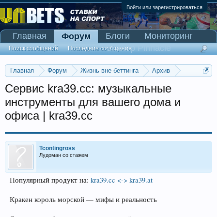
Войти или зарегистрироваться
Главная
Блоги
Мониторинг
Форум
Сканер Pinnacle
Поиск сообщений
Последние сообщения
Главная
Форум
Жизнь вне беттинга
Архив
Прогнозы на Олимпийские игры 2016
Сервис kra39.cc: музыкальные
инструменты для вашего дома и
офиса | kra39.cc
Tcontingross
Лудоман со стажем
Популярный продукт на:
kra39.cc <-> kra39.at
Кракен король морской — мифы и реальность