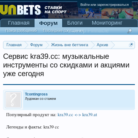
Войти или зарегистрироваться
Главная
Блоги
Мониторинг
Форум
Сканер Pinnacle
Поиск сообщений
Последние сообщения
Главная
Форум
Жизнь вне беттинга
Архив
Прогнозы на Олимпийские игры 2016
Сервис kra39.cc: музыкальные
инструменты со скидками и акциями
уже сегодня
Tcontingross
Лудоман со стажем
Популярный продукт на:
kra39.cc <-> kra39.at
Легенды и факты: kra39 cc