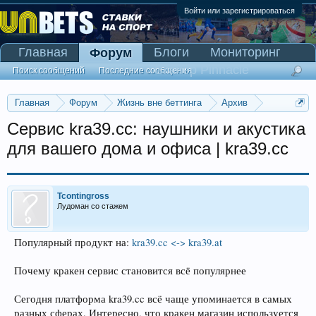
Войти или зарегистрироваться
Главная
Блоги
Мониторинг
Форум
Сканер Pinnacle
Поиск сообщений
Последние сообщения
Главная
Форум
Жизнь вне беттинга
Архив
Прогнозы на Олимпийские игры 2016
Сервис kra39.cc: наушники и акустика
для вашего дома и офиса | kra39.cc
Tcontingross
Лудоман со стажем
Популярный продукт на:
kra39.cc <-> kra39.at
Почему кракен сервис становится всё популярнее
Сегодня платформа kra39.cc всё чаще упоминается в самых
разных сферах. Интересно, что кракен магазин используется