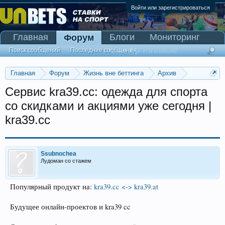
Войти или зарегистрироваться
Главная
Блоги
Мониторинг
Форум
Сканер Pinnacle
Поиск сообщений
Последние сообщения
Главная
Форум
Жизнь вне беттинга
Архив
Прогнозы на Олимпийские игры 2016
Сервис kra39.cc: одежда для спорта
со скидками и акциями уже сегодня |
kra39.cc
Ssubnochea
Лудоман со стажем
Популярный продукт на:
kra39.cc <-> kra39.at
Будущее онлайн-проектов и kra39 cc