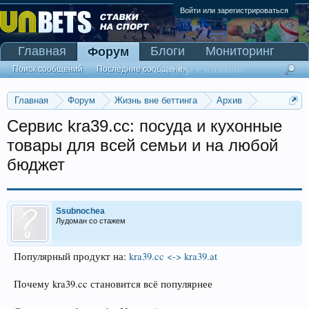
Войти или зарегистрироваться
Главная
Блоги
Мониторинг
Форум
Сканер Pinnacle
Поиск сообщений
Последние сообщения
Главная
Форум
Жизнь вне беттинга
Архив
Прогнозы на Олимпийские игры 2016
Сервис kra39.cc: посуда и кухонные
товары для всей семьи и на любой
бюджет
Ssubnochea
Лудоман со стажем
Популярный продукт на:
kra39.cc <-> kra39.at
Почему kra39.cc становится всё популярнее